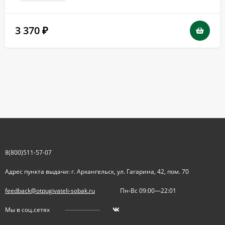
3 370
₽
8(800)511-57-07
Адрес пункта выдачи: г. Архангельск, ул. Гагарина, 42, пом. 70
feedback@otpugivateli-sobak.ru
Пн-Вс 09:00—22:01
Мы в соц.сетях