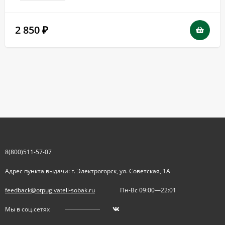
2 850
₽
8(800)511-57-07
Адрес пункта выдачи: г. Электрогорск, ул. Советская, 1А
feedback@otpugivateli-sobak.ru
Пн-Вс 09:00—22:01
Мы в соц.сетях