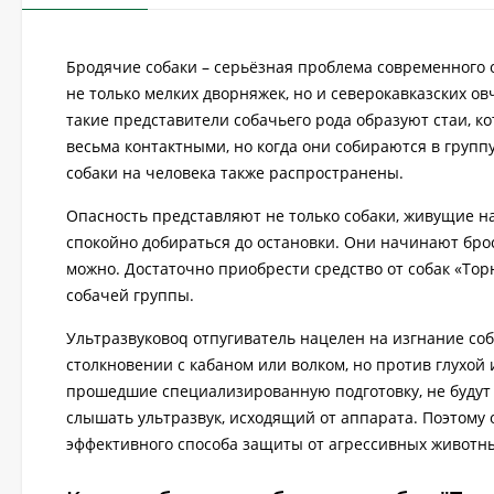
Бродячие собаки – серьёзная проблема современного о
не только мелких дворняжек, но и северокавказских ов
такие представители собачьего рода образуют стаи, к
весьма контактными, но когда они собираются в группу
собаки на человека также распространены.
Опасность представляют не только собаки, живущие н
спокойно добираться до остановки. Они начинают брос
можно. Достаточно приобрести cредство от собак «Тор
собачей группы.
Ультразвуковоq отпугиватель нацелен на изгнание со
столкновении с кабаном или волком, но против глухой
прошедшие специализированную подготовку, не будут 
слышать ультразвук, исходящий от аппарата. Поэтому о
эффективного способа защиты от агрессивных животны