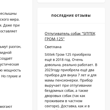
 неслышны
ПОСЛЕДНИЕ ОТЗЫВЫ
ского мира.
м. Даже при
составляет
Отпугиватель собак "SITITEK
ГРОМ-125"
ьмут разгон,
Светлана
авидной
Sititek Гром-125 приобрела
создаёт
ещё в 2018 год. Очень
устическая
довольна, реально работает. В
2023году приобрела ещё два
ую мощность
прибора для внука 7 лет и для
 Но глухие и
мамы пенсионерки. Прибор
выручает при отпугивании
бездомных собак, а также
дворовых собак (так как
проживаем в частном
секторе). Доставка, как и в
омогают