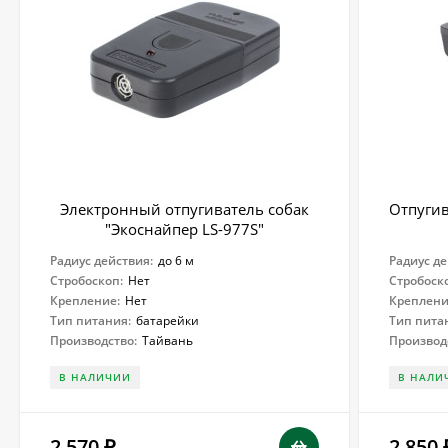
Электронный отпугиватель собак
Отпугив
"Экоснайпер LS-977S"
Радиус действия:
до 6 м
Радиус де
Стробоскоп:
Нет
Стробоск
Крепление:
Нет
Креплени
Тип питания:
батарейки
Тип пита
Производство:
Тайвань
Производ
В НАЛИЧИИ
В НАЛИ
2 570
2 850
₽