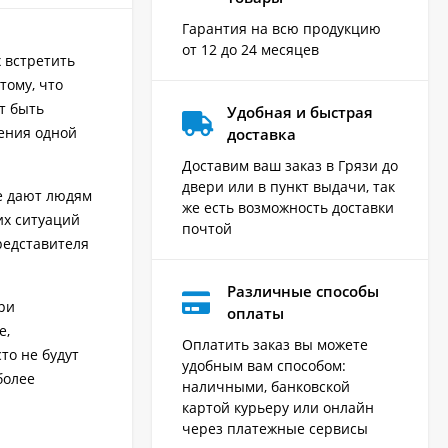
Гарантия на всю продукцию
от 12 до 24 месяцев
 встретить
тому, что
т быть
Удобная и быстрая
дения одной
доставка
Доставим ваш заказ в Грязи до
двери или в пункт выдачи, так
е дают людям
же есть возможность доставки
их ситуаций
почтой
редставителя
Различные способы
ри
оплаты
е,
Оплатить заказ вы можете
то не будут
удобным вам способом:
более
наличными, банковской
картой курьеру или онлайн
через платежные сервисы