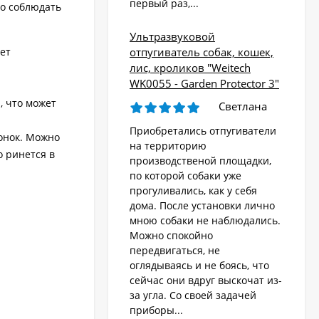
первый раз,...
мо соблюдать
Ультразвуковой
яет
отпугиватель собак, кошек,
лис, кроликов "Weitech
WK0055 - Garden Protector 3"
, что может
Светлана
Приобретались отпугиватели
онок. Можно
на территорию
о ринется в
производственой площадки,
по которой собаки уже
прогуливались, как у себя
дома. После установки лично
мною собаки не наблюдались.
Можно спокойно
передвигаться, не
оглядываясь и не боясь, что
сейчас они вдруг выскочат из-
за угла. Со своей задачей
приборы...