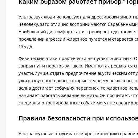
Каким образом работает прибор "Тор
Ультразвук люди используют для дрессировки животны
человеку, зато отлично воспринимаются барабанными 
Наибольший дискомфорт такая тренировка доставляет с
проявлении агрессии животное пугается и старается с
135 дБ.
Физические атаки практически не пугают животных. Они
запрыгнут и перегрызут шею. Именно так решаются сп
участи, лучше отдать предпочтение акустическим отп
ультразвуковые волны, которые человеку неслышны, 
волна достигает собачьих перепонок, то животное ис
начинает работать желание выжить. Он посчитает, что 
специально тренированные собаки могут не среагирова
Правила безопасности при использова
Ультразвуковые отпугиватели дрессировщики сравнив