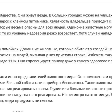
бщества. Они живут везде. В больших городах можно на улицах
чарок с клеймом питомника. Халатность владельцев приводит к 
оторые весьма опасны для всех людей. Одинокие животные могу
, то их уровень недоверия резко возрастает. Хотя случаи напа
а помойках. Домашние животные, которые обитают у соседей, н
аться на людей, вызывая у них приступы страха. Избежать так
надо 112». Оно спровоцирует панику даже у самого здорового п
бак и иных представителей животного мира. Оно поможет вам п
 или больной собаки такие приборы бесполезны. Также животны
на них реагировать совсем. Глухие или больные животные прос
ни не станут на него реагировать. Но несмотря на этот минус, 
х, люди придумать не смогли.