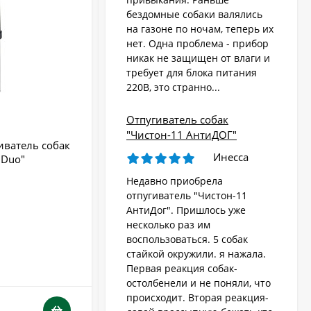
бездомные собаки валялись
на газоне по ночам, теперь их
Стационарный
отпугиватель животных
нет. Одна проблема - прибор
«AR-2403 Solar»
никак не защищен от влаги и
4 570
₽
требует для блока питания
220В, это странно...
Ультразвуковой
Отпугиватель собак
отпугиватель собак,
"Чистон-11 АнтиДОГ"
кошек, лис, кроликов
иватель собак
Ультразвуковой отпугиватель кошек 
8 690
"Weitech WK0055 -
₽
Инесса
 Duo"
собак "Торнадо - 115"
Garden Protector 3"
Недавно приобрела
Радиус действия:
до 10 м
Стробоскоп:
Нет
отпугиватель "Чистон-11
Электроошейник для
Тип питания:
питание 220В
АнтиДог". Пришлось уже
дрессировки собак
Производство:
Россия
несколько раз им
«PET998DB»
3 480
Бренд:
Торнадо
₽
воспользоваться. 5 собак
стайкой окружили. я нажала.
В НАЛИЧИИ
Первая реакция собак-
остолбенели и не поняли, что
Ошейник антилай
происходит. Вторая реакция-
3 030
₽