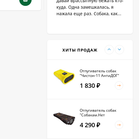
давай врассыпную бежать кто-
1 890
₽
куда. Одна замешкалась, я
нажала еще раз. Собака, как...
Антилай для маленьких
и крупных собак
2 270
₽
ХИТЫ ПРОДАЖ
Отпугиватель собак
"Чистон-11 АнтиДОГ"
1 830
₽
Отпугиватель собак
"Собакам.Нет
Вспышка+"
4 290
₽