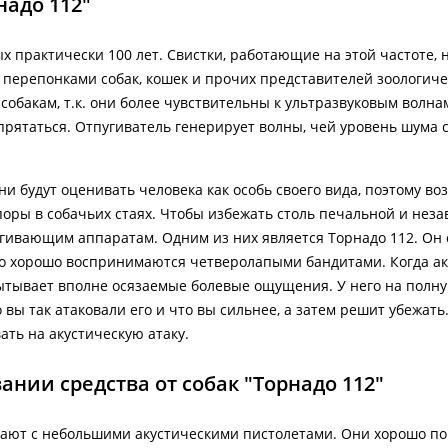
надо 112"
х практически 100 лет. Свистки, работающие на этой частоте,
перепонками собак, кошек и прочих представителей зоологиче
обакам, т.к. они более чувствительны к ультразвуковым волна
прятаться. Отпугиватель генерирует волны, чей уровень шума 
 будут оценивать человека как особь своего вида, поэтому воз
оры в собачьих стаях. Чтобы избежать столь печальной и нез
угивающим аппаратам. Одним из них является Торнадо 112. Он 
но хорошо воспринимаются четверолапыми бандитами. Когда ак
пытывает вполне осязаемые болевые ощущения. У него на полн
вы так атаковали его и что вы сильнее, а затем решит убежать.
ть на акустическую атаку.
нии средства от собак "Торнадо 112"
ают с небольшими акустическими пистолетами. Они хорошо п