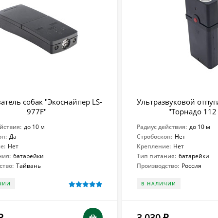
атель собак "Экоснайпер LS-
Ультразвуковой отпуг
977F"
"Торнадо 112
йствия:
до 10 м
Радиус действия:
до 10 м
оп:
Да
Стробоскоп:
Нет
е:
Нет
Крепление:
Нет
ния:
батарейки
Тип питания:
батарейки
ство:
Тайвань
Производство:
Россия
ЧИИ
В НАЛИЧИИ
3 030
₽
₽