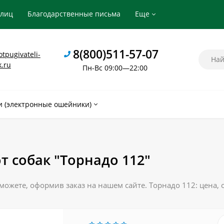
рлиц
Благодарственные письма
Еще
8(800)511-57-07
tpugivateli-
k.ru
Пн-Вс 09:00—22:00
 (электронные ошейники)
т собак "Торнадо 112"
 можете, оформив заказ на нашем сайте. Торнадо 112: цена, 