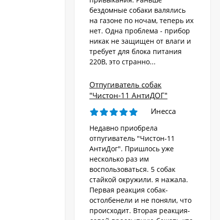
бездомные собаки валялись
на газоне по ночам, теперь их
Стационарный
отпугиватель животных
нет. Одна проблема - прибор
«AR-2403 Solar»
никак не защищен от влаги и
4 570
₽
требует для блока питания
220В, это странно...
Ультразвуковой
Отпугиватель собак
отпугиватель собак,
"Чистон-11 АнтиДОГ"
кошек, лис, кроликов
8 690
"Weitech WK0055 -
₽
Инесса
Garden Protector 3"
Недавно приобрела
отпугиватель "Чистон-11
Электроошейник для
АнтиДог". Пришлось уже
дрессировки собак
несколько раз им
«PET998DB»
3 480
₽
воспользоваться. 5 собак
стайкой окружили. я нажала.
Первая реакция собак-
остолбенели и не поняли, что
Ошейник антилай
происходит. Вторая реакция-