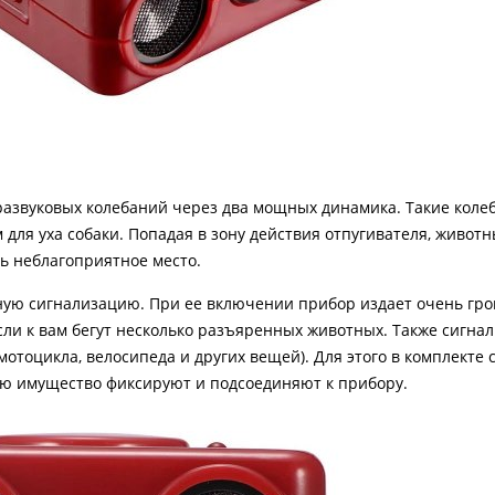
развуковых колебаний через два мощных динамика. Такие коле
ля уха собаки. Попадая в зону действия отпугивателя, живот
ь неблагоприятное место.
ую сигнализацию. При ее включении прибор издает очень гром
если к вам бегут несколько разъяренных животных. Также сигн
отоцикла, велосипеда и других вещей). Для этого в комплекте 
ью имущество фиксируют и подсоединяют к прибору.