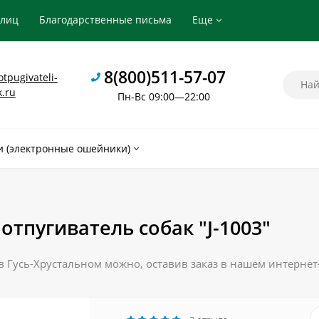
рлиц
Благодарственные письма
Еще
8(800)511-57-07
tpugivateli-
k.ru
Пн-Вс 09:00—22:00
 (электронные ошейники)
отпугиватель собак "J-1003"
в Гусь-Хрустальном можно, оставив заказ в нашем интернет-