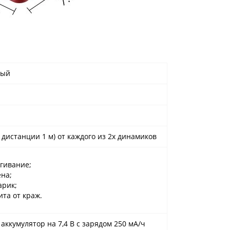
вый
а дистанции 1 м) от каждого из 2х динамиков
гивание;
на;
арик;
та от краж.
аккумулятор на 7,4 В с зарядом 250 мА/ч