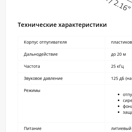
Технические характеристики
Корпус отпугивателя
пластико
Дальнодействие
до 20 м
Частота
25 кГц
Звуковое давление
125 дБ (н
Режимы
отпу
сире
фон
защи
Питание
литиевый 