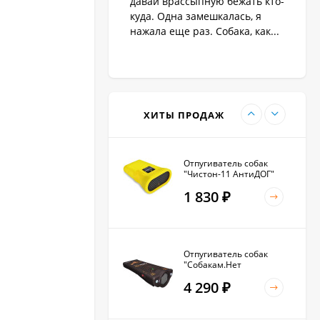
давай врассыпную бежать кто-
1 890
₽
куда. Одна замешкалась, я
нажала еще раз. Собака, как...
Антилай для маленьких
и крупных собак
2 270
₽
ХИТЫ ПРОДАЖ
Отпугиватель собак
"Чистон-11 АнтиДОГ"
1 830
₽
Отпугиватель собак
"Собакам.Нет
Вспышка+"
4 290
₽