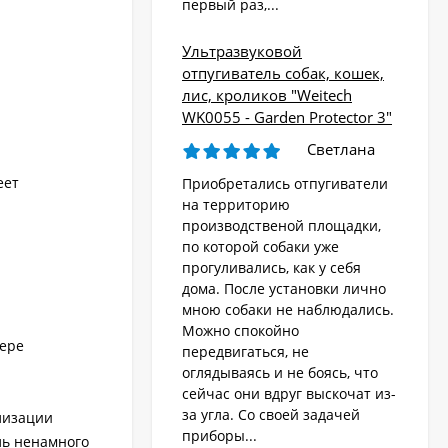
первый раз,...
Ультразвуковой
отпугиватель собак, кошек,
лис, кроликов "Weitech
WK0055 - Garden Protector 3"
Светлана
еет
Приобретались отпугиватели
на территорию
производственой площадки,
по которой собаки уже
прогуливались, как у себя
дома. После установки лично
мною собаки не наблюдались.
Можно спокойно
мере
передвигаться, не
оглядываясь и не боясь, что
сейчас они вдруг выскочат из-
за угла. Со своей задачей
лизации
приборы...
ль ненамного