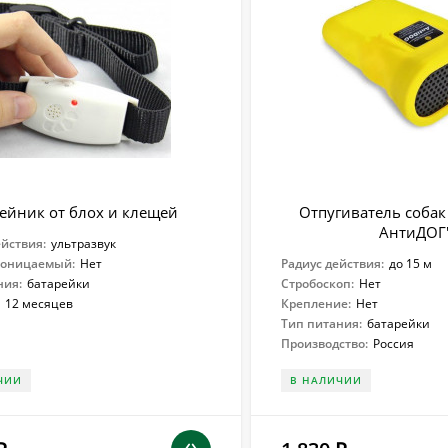
йник от блох и клещей
Отпугиватель собак
АнтиДОГ
ействия:
ультразвук
роницаемый:
Нет
Радиус действия:
до 15 м
ния:
батарейки
Стробоскоп:
Нет
:
12 месяцев
Крепление:
Нет
Тип питания:
батарейки
Производство:
Россия
ЧИИ
В НАЛИЧИИ