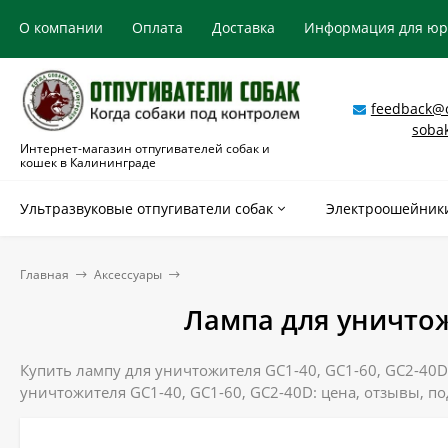
О компании
Оплата
Доставка
Информация для ю
feedback@o
soba
Интернет-магазин отпугивателей собак и
кошек в Калининграде
Ультразвуковые отпугиватели собак
Электроошейники
Главная
Аксессуары
Лампа для уничтож
Купить лампу для уничтожителя GC1-40, GC1-60, GC2-40D
уничтожителя GC1-40, GC1-60, GC2-40D: цена, отзывы, п