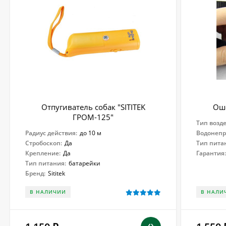
Отпугиватель собак "SITITEK
Оше
ГРОМ-125"
Тип возд
Радиус действия:
до 10 м
Водонеп
Стробоскоп:
Да
Тип пита
Крепление:
Да
Гарантия
Тип питания:
батарейки
Бренд:
Sititek
В НАЛИЧИИ
В НАЛИ