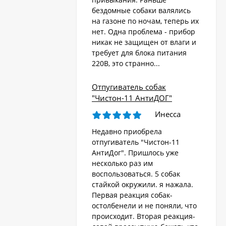
бездомные собаки валялись
на газоне по ночам, теперь их
Стационарный
отпугиватель животных
нет. Одна проблема - прибор
«AR-2403 Solar»
никак не защищен от влаги и
4 570
₽
требует для блока питания
220В, это странно...
Ультразвуковой
Отпугиватель собак
отпугиватель собак,
"Чистон-11 АнтиДОГ"
кошек, лис, кроликов
8 690
"Weitech WK0055 -
₽
Инесса
Garden Protector 3"
Недавно приобрела
отпугиватель "Чистон-11
Электроошейник для
АнтиДог". Пришлось уже
дрессировки собак
несколько раз им
«PET998DB»
3 480
₽
воспользоваться. 5 собак
стайкой окружили. я нажала.
Первая реакция собак-
остолбенели и не поняли, что
Ошейник антилай
происходит. Вторая реакция-