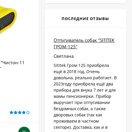
ПОСЛЕДНИЕ ОТЗЫВЫ
Отпугиватель собак "SITITEK
ГРОМ-125"
Светлана
 "Чистон-11
Ультразвуковой отпугиватель собак
Sititek Гром-125 приобрела
"
"Тайфун ЛС 300+"
ещё в 2018 год. Очень
довольна, реально работает. В
Радиус действия:
до 30 м
Стробоскоп:
Нет
2023году приобрела ещё два
Крепление:
Нет
прибора для внука 7 лет и для
Тип питания:
батарейки
мамы пенсионерки. Прибор
Производство:
Россия
выручает при отпугивании
бездомных собак, а также
В НАЛИЧИИ
дворовых собак (так как
проживаем в частном
секторе). Доставка, как и в