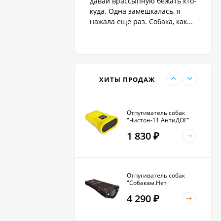
давай врассыпную бежать кто-
1 890
₽
куда. Одна замешкалась, я
нажала еще раз. Собака, как...
Антилай для маленьких
и крупных собак
2 270
₽
ХИТЫ ПРОДАЖ
Отпугиватель собак
"Чистон-11 АнтиДОГ"
1 830
₽
Отпугиватель собак
"Собакам.Нет
Вспышка+"
4 290
₽