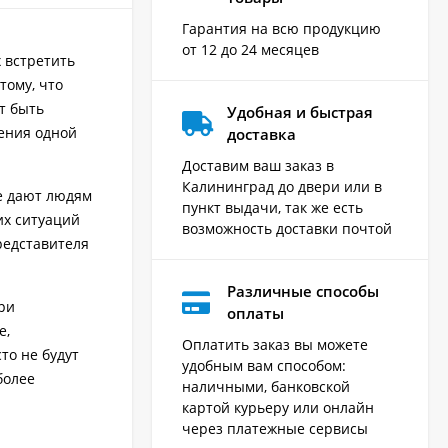
Гарантия на всю продукцию
от 12 до 24 месяцев
 встретить
тому, что
т быть
Удобная и быстрая
дения одной
доставка
Доставим ваш заказ в
Калининград до двери или в
е дают людям
пункт выдачи, так же есть
их ситуаций
возможность доставки почтой
редставителя
Различные способы
ри
оплаты
е,
Оплатить заказ вы можете
то не будут
удобным вам способом:
более
наличными, банковской
картой курьеру или онлайн
через платежные сервисы