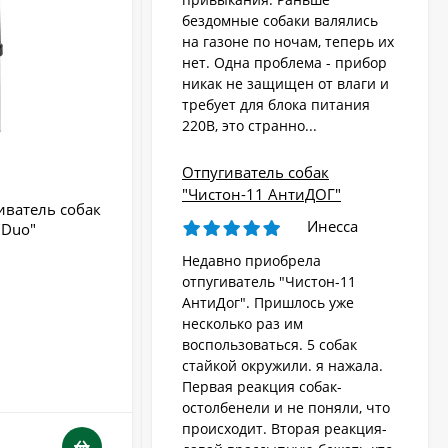
бездомные собаки валялись
на газоне по ночам, теперь их
Стационарный
отпугиватель животных
нет. Одна проблема - прибор
«AR-2403 Solar»
никак не защищен от влаги и
4 570
₽
требует для блока питания
220В, это странно...
Ультразвуковой
Отпугиватель собак
отпугиватель собак,
"Чистон-11 АнтиДОГ"
кошек, лис, кроликов
иватель собак
Ультразвуковой отпугиватель кошек 
8 690
"Weitech WK0055 -
₽
Инесса
 Duo"
собак "Торнадо - 115"
Garden Protector 3"
Недавно приобрела
Радиус действия:
до 10 м
Стробоскоп:
Нет
отпугиватель "Чистон-11
Электроошейник для
Тип питания:
питание 220В
АнтиДог". Пришлось уже
дрессировки собак
Производство:
Россия
несколько раз им
«PET998DB»
3 480
Бренд:
Торнадо
₽
воспользоваться. 5 собак
стайкой окружили. я нажала.
В НАЛИЧИИ
Первая реакция собак-
остолбенели и не поняли, что
Ошейник антилай
происходит. Вторая реакция-
3 030
₽