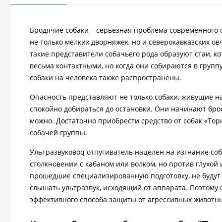
Бродячие собаки – серьёзная проблема современного о
не только мелких дворняжек, но и северокавказских ов
такие представители собачьего рода образуют стаи, к
весьма контактными, но когда они собираются в группу
собаки на человека также распространены.
Опасность представляют не только собаки, живущие н
спокойно добираться до остановки. Они начинают брос
можно. Достаточно приобрести cредство от собак «Тор
собачей группы.
Ультразвуковоq отпугиватель нацелен на изгнание со
столкновении с кабаном или волком, но против глухой
прошедшие специализированную подготовку, не будут 
слышать ультразвук, исходящий от аппарата. Поэтому о
эффективного способа защиты от агрессивных животны