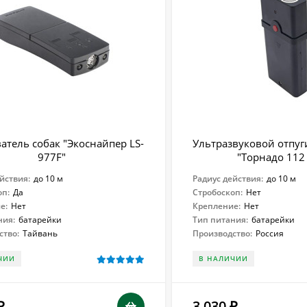
атель собак "Экоснайпер LS-
Ультразвуковой отпуг
977F"
"Торнадо 112
йствия:
до 10 м
Радиус действия:
до 10 м
оп:
Да
Стробоскоп:
Нет
е:
Нет
Крепление:
Нет
ния:
батарейки
Тип питания:
батарейки
ство:
Тайвань
Производство:
Россия
ЧИИ
В НАЛИЧИИ
3 030
₽
₽