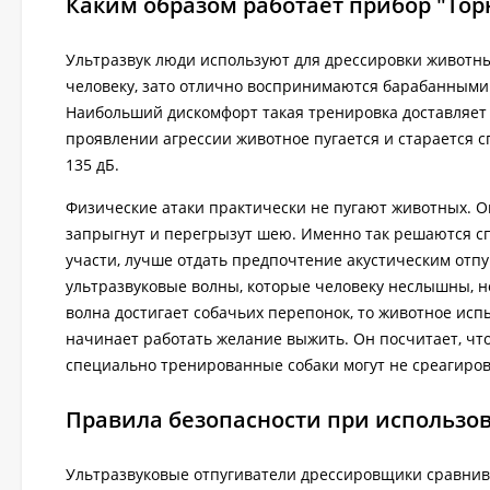
Каким образом работает прибор "Тор
Ультразвук люди используют для дрессировки животны
человеку, зато отлично воспринимаются барабанными 
Наибольший дискомфорт такая тренировка доставляет с
проявлении агрессии животное пугается и старается с
135 дБ.
Физические атаки практически не пугают животных. Они
запрыгнут и перегрызут шею. Именно так решаются сп
участи, лучше отдать предпочтение акустическим отп
ультразвуковые волны, которые человеку неслышны, 
волна достигает собачьих перепонок, то животное ис
начинает работать желание выжить. Он посчитает, что 
специально тренированные собаки могут не среагирова
Правила безопасности при использова
Ультразвуковые отпугиватели дрессировщики сравнив