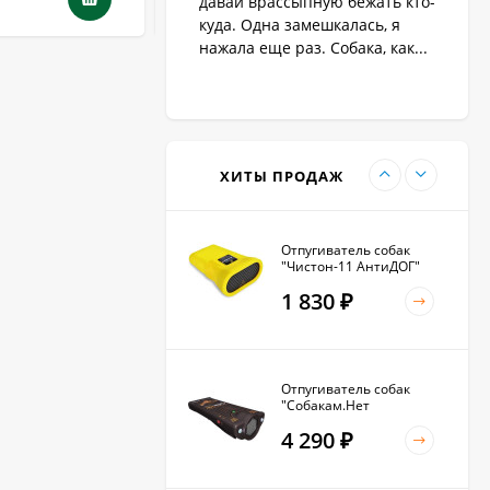
давай врассыпную бежать кто-
1 890
₽
куда. Одна замешкалась, я
нажала еще раз. Собака, как...
Антилай для маленьких
и крупных собак
2 270
₽
ХИТЫ ПРОДАЖ
Отпугиватель собак
"Чистон-11 АнтиДОГ"
1 830
₽
Отпугиватель собак
"Собакам.Нет
Вспышка+"
4 290
₽