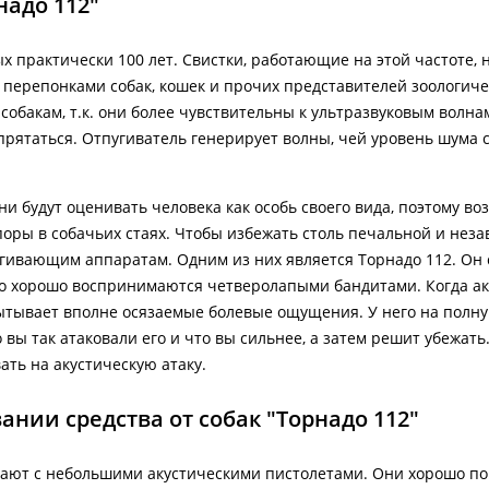
надо 112"
х практически 100 лет. Свистки, работающие на этой частоте,
перепонками собак, кошек и прочих представителей зоологиче
обакам, т.к. они более чувствительны к ультразвуковым волна
прятаться. Отпугиватель генерирует волны, чей уровень шума 
 будут оценивать человека как особь своего вида, поэтому воз
оры в собачьих стаях. Чтобы избежать столь печальной и нез
угивающим аппаратам. Одним из них является Торнадо 112. Он 
но хорошо воспринимаются четверолапыми бандитами. Когда ак
пытывает вполне осязаемые болевые ощущения. У него на полн
вы так атаковали его и что вы сильнее, а затем решит убежать.
ть на акустическую атаку.
нии средства от собак "Торнадо 112"
ают с небольшими акустическими пистолетами. Они хорошо п