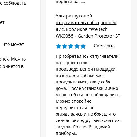
первый раз,...
мо соблюдать
Ультразвуковой
яет
отпугиватель собак, кошек,
лис, кроликов "Weitech
WK0055 - Garden Protector 3"
, что может
Светлана
Приобретались отпугиватели
онок. Можно
на территорию
о ринется в
производственой площадки,
по которой собаки уже
прогуливались, как у себя
дома. После установки лично
мною собаки не наблюдались.
Можно спокойно
передвигаться, не
оглядываясь и не боясь, что
сейчас они вдруг выскочат из-
за угла. Со своей задачей
приборы...