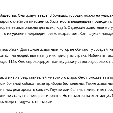
бщества. Они живут везде. В больших городах можно на улицах
чарок с клеймом питомника. Халатность владельцев приводит к 
оторые весьма опасны для всех людей. Одинокие животные могу
, то их уровень недоверия резко возрастает. Хотя случаи напа
а помойках. Домашние животные, которые обитают у соседей, н
аться на людей, вызывая у них приступы страха. Избежать так
надо 112». Оно спровоцирует панику даже у самого здорового п
бак и иных представителей животного мира. Оно поможет вам п
 или больной собаки такие приборы бесполезны. Также животны
на них реагировать совсем. Глухие или больные животные прос
ни не станут на него реагировать. Но несмотря на этот минус, 
х, люди придумать не смогли.