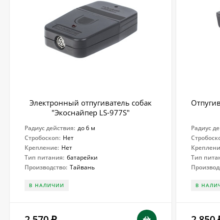
Электронный отпугиватель собак
Отпугив
"Экоснайпер LS-977S"
Радиус действия:
до 6 м
Радиус де
Стробоскоп:
Нет
Стробоск
Крепление:
Нет
Креплени
Тип питания:
батарейки
Тип пита
Производство:
Тайвань
Производ
В НАЛИЧИИ
В НАЛИ
2 570
2 850
₽