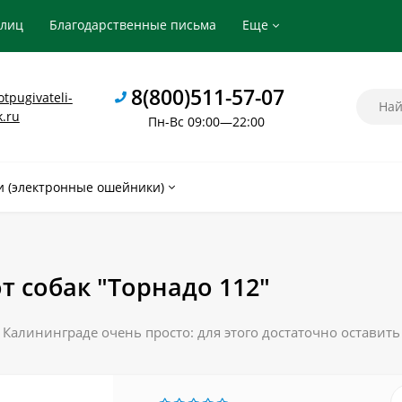
рлиц
Благодарственные письма
Еще
8(800)511-57-07
tpugivateli-
k.ru
Пн-Вс 09:00—22:00
 (электронные ошейники)
т собак "Торнадо 112"
в Калининграде очень просто: для этого достаточно оставит