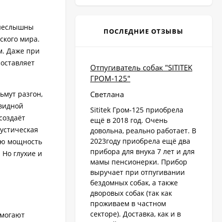
 неслышны
ПОСЛЕДНИЕ ОТЗЫВЫ
ского мира.
м. Даже при
составляет
Отпугиватель собак "SITITEK
ГРОМ-125"
ьмут разгон,
Светлана
авидной
Sititek Гром-125 приобрела
создаёт
ещё в 2018 год. Очень
устическая
довольна, реально работает. В
2023году приобрела ещё два
ую мощность
прибора для внука 7 лет и для
 Но глухие и
мамы пенсионерки. Прибор
выручает при отпугивании
бездомных собак, а также
дворовых собак (так как
проживаем в частном
секторе). Доставка, как и в
омогают