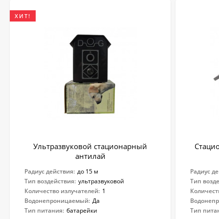
ХИТ!
Ультразвуковой стационарный
Стаци
антилай
Радиус действия:
до 15 м
Радиус де
Тип воздействия:
ультразвуковой
Тип возд
Количество излучателей:
1
Количест
Водонепроницаемый:
Да
Водонеп
Тип питания:
батарейки
Тип пита