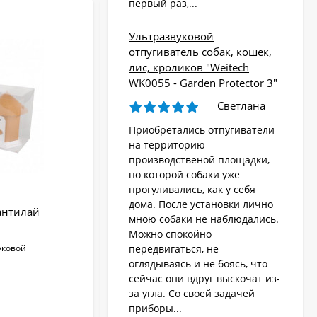
первый раз,...
-28
Ультразвуковой
отпугиватель собак, кошек,
лис, кроликов "Weitech
WK0055 - Garden Protector 3"
Светлана
Приобретались отпугиватели
на территорию
производственой площадки,
по которой собаки уже
прогуливались, как у себя
дома. После установки лично
антилай
Ультразвуковой стационарный
мною собаки не наблюдались.
антилай "HKS99"
Можно спокойно
уковой
Радиус действия:
до 15 м
передвигаться, не
Тип воздействия:
ультразвуковой
оглядываясь и не боясь, что
Количество излучателей:
1
сейчас они вдруг выскочат из-
Водонепроницаемый:
Да
за угла. Со своей задачей
Тип питания:
аккумулятор
приборы...