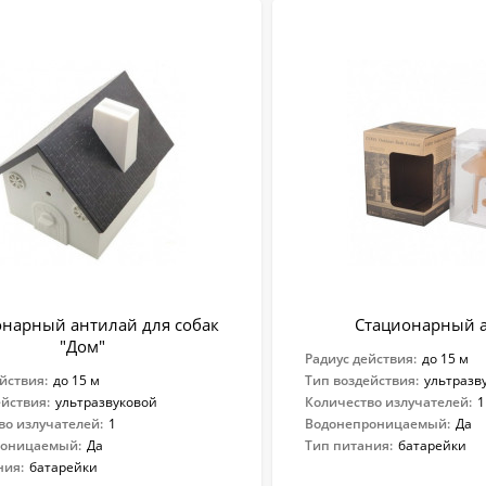
онарный антилай для собак
Стационарный 
"Дом"
Радиус действия:
до 15 м
йствия:
до 15 м
Тип воздействия:
ультразв
ействия:
ультразвуковой
Количество излучателей:
1
во излучателей:
1
Водонепроницаемый:
Да
роницаемый:
Да
Тип питания:
батарейки
ния:
батарейки