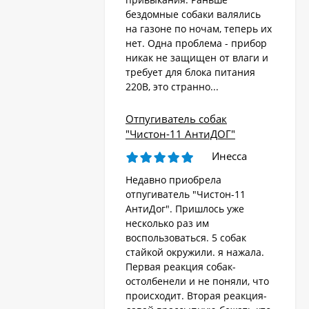
бездомные собаки валялись
на газоне по ночам, теперь их
Стационарный
отпугиватель животных
нет. Одна проблема - прибор
«AR-2403 Solar»
никак не защищен от влаги и
4 570
₽
требует для блока питания
220В, это странно...
Ультразвуковой
Отпугиватель собак
отпугиватель собак,
"Чистон-11 АнтиДОГ"
кошек, лис, кроликов
8 690
"Weitech WK0055 -
₽
Инесса
Garden Protector 3"
Недавно приобрела
отпугиватель "Чистон-11
Электроошейник для
АнтиДог". Пришлось уже
дрессировки собак
несколько раз им
«PET998DB»
3 480
₽
воспользоваться. 5 собак
стайкой окружили. я нажала.
Первая реакция собак-
остолбенели и не поняли, что
Ошейник антилай
происходит. Вторая реакция-