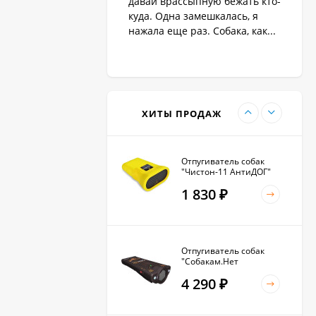
давай врассыпную бежать кто-
1 890
₽
куда. Одна замешкалась, я
нажала еще раз. Собака, как...
Антилай для маленьких
и крупных собак
2 270
₽
ХИТЫ ПРОДАЖ
Отпугиватель собак
"Чистон-11 АнтиДОГ"
1 830
₽
Отпугиватель собак
"Собакам.Нет
Вспышка+"
4 290
₽