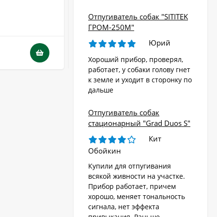
Отпугиватель собак "SITITEK
В НАЛИЧИИ
ГРОМ-250М"
Юрий
5 110
₽
3 680
₽
Хороший прибор, проверял,
работает, у собаки голову гнет
к земле и уходит в сторонку по
дальше
Отпугиватель собак
стационарный "Grad Duos S"
Кит
Обойкин
Купили для отпугивания
всякой живности на участке.
Прибор работает, причем
хорошо, меняет тональность
сигнала, нет эффекта
привыкания. Раньше