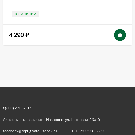
В НАЛИЧИИ
4 290
₽
8(800)511-57-07
Адрес пункта выдачи: г. Назарово, ул. Парковая, 13а, 5
feedback@otpugivateli-sobak.ru
Пн-Вс 09:00—22:01