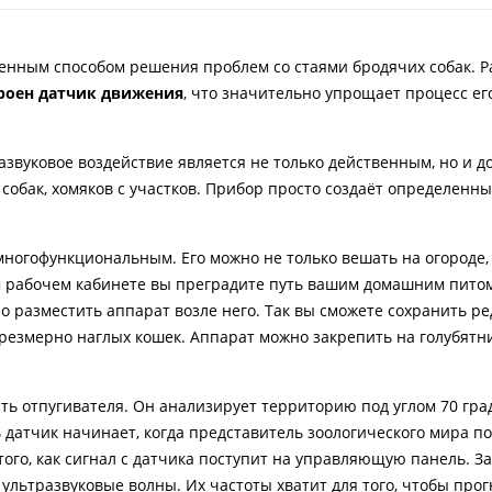
енным способом решения проблем со стаями бродячих собак. Р
роен датчик движения
, что значительно упрощает процесс ег
звуковое воздействие является не только действенным, но и д
обак, хомяков с участков. Прибор просто создаёт определенны
ногофункциональным. Его можно не только вешать на огороде,
ём рабочем кабинете вы преградите путь вашим домашним питом
но разместить аппарат возле него. Так вы сможете сохранить р
чрезмерно наглых кошек. Аппарат можно закрепить на голубятн
ь отпугивателя. Он анализирует территорию под углом 70 град
 датчик начинает, когда представитель зоологического мира п
того, как сигнал с датчика поступит на управляющую панель. З
ультразвуковые волны. Их частоты хватит для того, чтобы прог