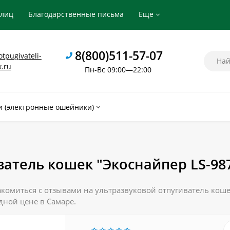
рлиц
Благодарственные письма
Еще
8(800)511-57-07
tpugivateli-
k.ru
Пн-Вс 09:00—22:00
 (электронные ошейники)
ватель кошек "Экоснайпер LS-98
комиться с отзывами на ультразвуковой отпугиватель коше
дной цене в Самаре.