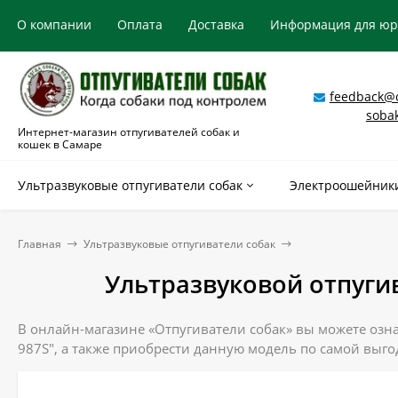
О компании
Оплата
Доставка
Информация для ю
feedback@o
soba
Интернет-магазин отпугивателей собак и
кошек в Самаре
Ультразвуковые отпугиватели собак
Электроошейники
Главная
Ультразвуковые отпугиватели собак
Ультразвуковой отпуги
В онлайн-магазине «Отпугиватели собак» вы можете озна
987S", а также приобрести данную модель по самой выго