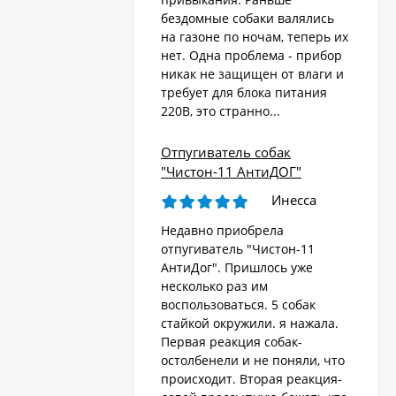
бездомные собаки валялись
на газоне по ночам, теперь их
Стационарный
отпугиватель животных
нет. Одна проблема - прибор
«AR-2403 Solar»
никак не защищен от влаги и
4 570
₽
требует для блока питания
220В, это странно...
Ультразвуковой
Отпугиватель собак
отпугиватель собак,
"Чистон-11 АнтиДОГ"
кошек, лис, кроликов
8 690
"Weitech WK0055 -
₽
Инесса
Garden Protector 3"
Недавно приобрела
отпугиватель "Чистон-11
Электроошейник для
АнтиДог". Пришлось уже
дрессировки собак
несколько раз им
«PET998DB»
3 480
₽
воспользоваться. 5 собак
стайкой окружили. я нажала.
Первая реакция собак-
остолбенели и не поняли, что
Ошейник антилай
происходит. Вторая реакция-