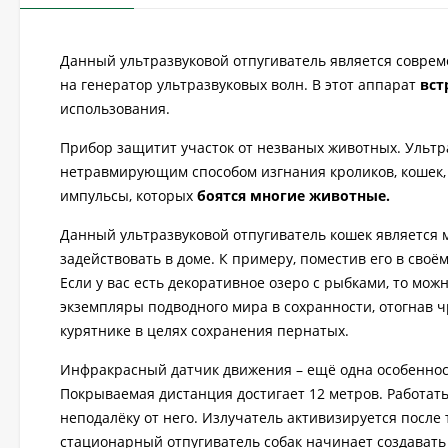
Данный ультразвуковой отпугиватель является соврем
на генератор ультразвуковых волн. В этот аппарат
вст
использования.
Прибор защитит участок от незваных животных. Ультра
нетравмирующим способом изгнания кроликов, кошек, с
импульсы, которых
боятся многие животные.
Данный ультразвуковой отпугиватель кошек является м
задействовать в доме. К примеру, поместив его в сво
Если у вас есть декоративное озеро с рыбками, то мож
экземпляры подводного мира в сохранности, отогнав 
курятнике в целях сохранения пернатых.
Инфракрасный датчик движения – ещё одна особенност
Покрываемая дистанция достигает 12 метров. Работать
неподалёку от него. Излучатель активизируется после 
стационарный отпугиватель собак начинает создавать 