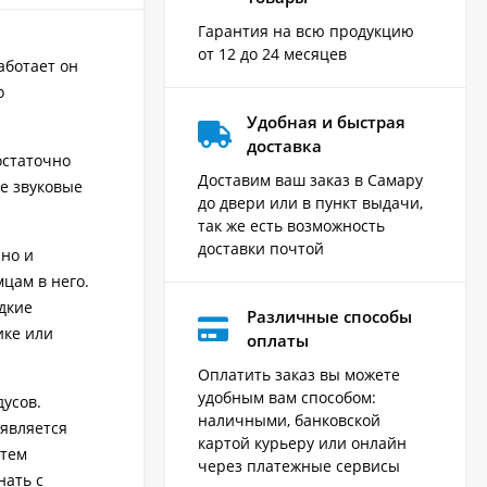
Гарантия на всю продукцию
от 12 до 24 месяцев
аботает он
о
Удобная и быстрая
доставка
остаточно
Доставим ваш заказ в Самару
е звуковые
до двери или в пункт выдачи,
так же есть возможность
доставки почтой
 но и
цам в него.
едкие
Различные способы
ике или
оплаты
Оплатить заказ вы можете
удобным вам способом:
усов.
наличными, банковской
оявляется
картой курьеру или онлайн
атем
через платежные сервисы
нать с