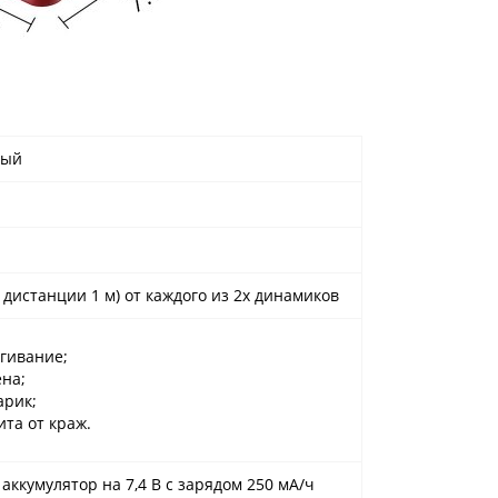
вый
а дистанции 1 м) от каждого из 2х динамиков
гивание;
на;
арик;
та от краж.
аккумулятор на 7,4 В с зарядом 250 мА/ч