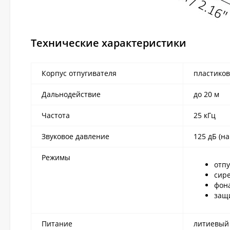
Технические характеристики
Корпус отпугивателя
пластико
Дальнодействие
до 20 м
Частота
25 кГц
Звуковое давление
125 дБ (н
Режимы
отпу
сире
фон
защи
Питание
литиевый 