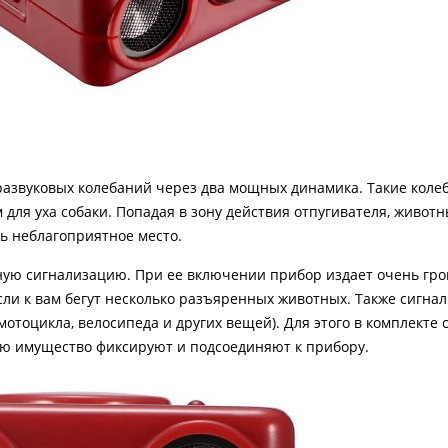
развуковых колебаний через два мощных динамика. Такие коле
ля уха собаки. Попадая в зону действия отпугивателя, живот
ь неблагоприятное место.
ую сигнализацию. При ее включении прибор издает очень гром
если к вам бегут несколько разъяренных животных. Также сигн
отоцикла, велосипеда и других вещей). Для этого в комплекте 
ью имущество фиксируют и подсоединяют к прибору.