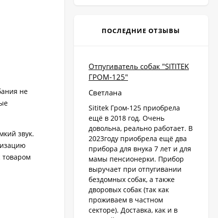
ПОСЛЕДНИЕ ОТЗЫВЫ
Отпугиватель собак "SITITEK
ГРОМ-125"
бания не
Светлана
ные
Sititek Гром-125 приобрела
ещё в 2018 год. Очень
довольна, реально работает. В
кий звук.
2023году приобрела ещё два
ализацию
прибора для внука 7 лет и для
с товаром
мамы пенсионерки. Прибор
выручает при отпугивании
бездомных собак, а также
дворовых собак (так как
проживаем в частном
секторе). Доставка, как и в