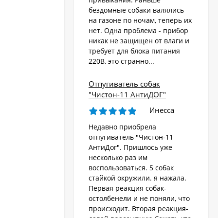
бездомные собаки валялись
на газоне по ночам, теперь их
Стационарный
отпугиватель животных
нет. Одна проблема - прибор
«AR-2403 Solar»
никак не защищен от влаги и
4 570
₽
требует для блока питания
220В, это странно...
Ультразвуковой
Отпугиватель собак
отпугиватель собак,
"Чистон-11 АнтиДОГ"
кошек, лис, кроликов
8 690
"Weitech WK0055 -
₽
Инесса
Garden Protector 3"
Недавно приобрела
отпугиватель "Чистон-11
Электроошейник для
АнтиДог". Пришлось уже
дрессировки собак
несколько раз им
«PET998DB»
3 480
₽
воспользоваться. 5 собак
стайкой окружили. я нажала.
Первая реакция собак-
остолбенели и не поняли, что
Ошейник антилай
происходит. Вторая реакция-