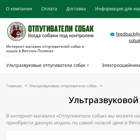
О компании
Оплата
Доставка
Информация для ю
feedback@o
soba
Интернет-магазин отпугивателей собак и
кошек в Вятских Полянах
Ультразвуковые отпугиватели собак
Электроошейники
Главная
Ультразвуковые отпугиватели собак
Ультразвуковой 
В интернет-магазине «Отпугиватели собак» вы можете най
приобрести данную модель по самой низкой цене в Вятс