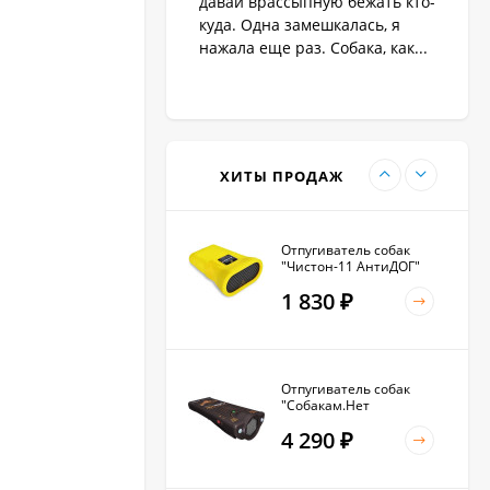
давай врассыпную бежать кто-
1 890
₽
куда. Одна замешкалась, я
нажала еще раз. Собака, как...
Антилай для маленьких
и крупных собак
2 270
₽
ХИТЫ ПРОДАЖ
Отпугиватель собак
"Чистон-11 АнтиДОГ"
1 830
₽
Отпугиватель собак
"Собакам.Нет
Вспышка+"
4 290
₽