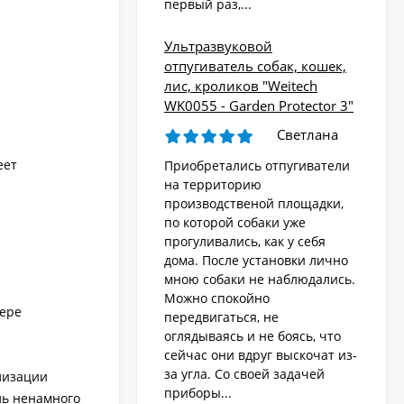
первый раз,...
Ультразвуковой
отпугиватель собак, кошек,
лис, кроликов "Weitech
WK0055 - Garden Protector 3"
Светлана
еет
Приобретались отпугиватели
на территорию
производственой площадки,
по которой собаки уже
прогуливались, как у себя
дома. После установки лично
мною собаки не наблюдались.
Можно спокойно
мере
передвигаться, не
оглядываясь и не боясь, что
сейчас они вдруг выскочат из-
за угла. Со своей задачей
лизации
приборы...
ль ненамного