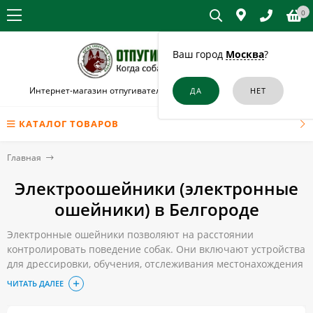
0
Ваш город
Москва
?
Интернет-магазин отпугивателей собак и кошек в Белгороде
КАТАЛОГ ТОВАРОВ
Главная
Электроошейники (электронные
ошейники) в Белгороде
Электронные ошейники позволяют на расстоянии
контролировать поведение собак. Они включают устройства
для дрессировки, обучения, отслеживания местонахождения
собак. Эффект построен на действии ультразвука, вибрации,
ЧИТАТЬ ДАЛЕЕ
звука, создании электрических импульсов. Регулировки
позволяют настраивать приборы по весу и уровню болевого