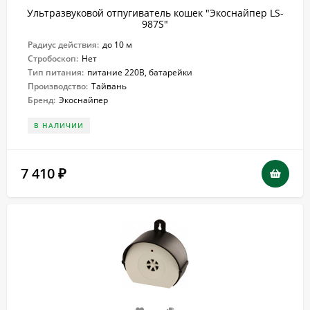
Ультразвуковой отпугиватель кошек "Экоснайпер LS-
987S"
Радиус действия:
до 10 м
Стробоскоп:
Нет
Тип питания:
питание 220В, батарейки
Производство:
Тайвань
Бренд:
Экоснайпер
В НАЛИЧИИ
7 410
₽