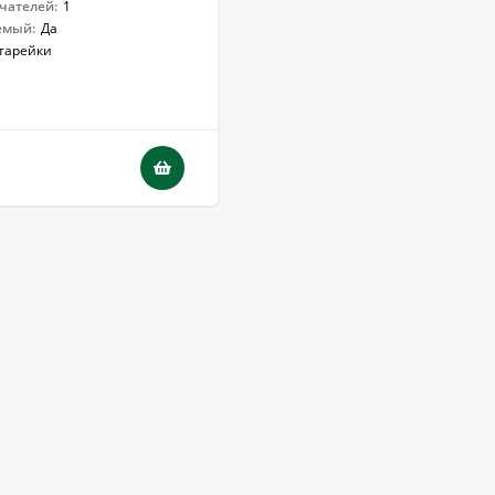
чателей:
1
емый:
Да
тарейки