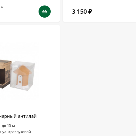
0
₽
3 150
₽
нарный антилай
:
до 15 м
:
ультразвуковой