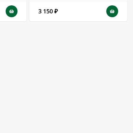
3 150
₽