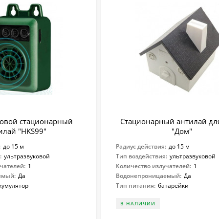
ковой стационарный
Стационарный антилай для
илай "HKS99"
"Дом"
:
до 15 м
Радиус действия:
до 15 м
:
ультразвуковой
Тип воздействия:
ультразвуковой
чателей:
1
Количество излучателей:
1
емый:
Да
Водонепроницаемый:
Да
кумулятор
Тип питания:
батарейки
В НАЛИЧИИ