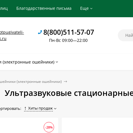
рлиц
Благодарственные письма
Еще
8(800)511-57-07
tpugivateli-
k.ru
Пн-Вс 09:00—22:00
 (электронные ошейники)
шейники (электронные ошейники)
Ультразвуковые стационарные
Хиты продаж
ортировать:
-28%