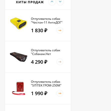
ХИТЫ ПРОДАЖ
Отпугиватель собак
"Чистон-11 АнтиДОГ"
1 830
₽
Отпугиватель собак
"Собакам.Нет
Вспышка+"
4 290
₽
Отпугиватель собак
"SITITEK ГРОМ-250М"
1 990
₽