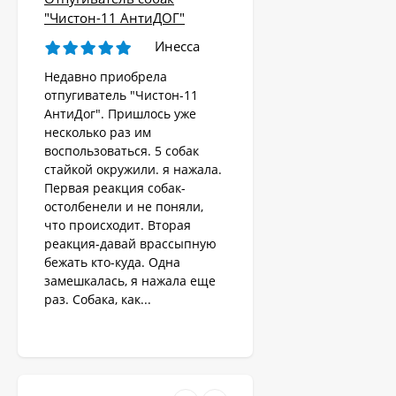
Ультразвуковой
"Чистон-11 АнтиДОГ"
отпугиватель собак,
кошек, лис, кроликов
Инесса
8 690
"Weitech WK0055 -
₽
Garden Protector 3"
Недавно приобрела
отпугиватель "Чистон-11
АнтиДог". Пришлось уже
Электроошейник для
несколько раз им
дрессировки собак
воспользоваться. 5 собак
«PET998DB»
3 480
₽
стайкой окружили. я нажала.
Первая реакция собак-
остолбенели и не поняли,
что происходит. Вторая
Ошейник антилай
реакция-давай врассыпную
бежать кто-куда. Одна
1 890
₽
замешкалась, я нажала еще
раз. Собака, как...
Антилай для
маленьких и крупных
собак
2 270
₽