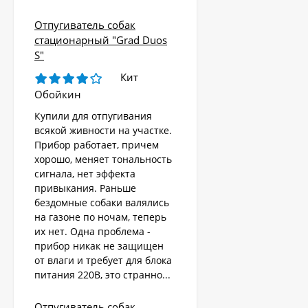
Отпугиватель собак
стационарный "Grad Duos
S"
Кит
Обойкин
Купили для отпугивания
всякой живности на участке.
Прибор работает, причем
хорошо, меняет тональность
сигнала, нет эффекта
привыкания. Раньше
бездомные собаки валялись
на газоне по ночам, теперь
их нет. Одна проблема -
Стационарный
отпугиватель
прибор никак не защищен
животных «AR-2403
от влаги и требует для блока
4 570
Solar»
₽
питания 220В, это странно...
Отпугиватель собак