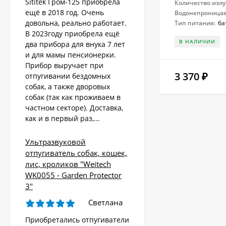
Sititek Гром-125 приобрела
Количество излу
ещё в 2018 год. Очень
Водонепроница
довольна, реально работает.
Тип питания:
ба
В 2023году приобрела ещё
В НАЛИЧИИ
два прибора для внука 7 лет
и для мамы пенсионерки.
Прибор выручает при
3 370
₽
отпугивании бездомных
собак, а также дворовых
собак (так как проживаем в
частном секторе). Доставка,
как и в первый раз,...
Ультразвуковой
отпугиватель собак, кошек,
лис, кроликов "Weitech
WK0055 - Garden Protector
3"
Светлана
Приобретались отпугиватели