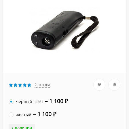
2 отзыва
1 100
₽
черный
nt361
1 100
₽
желтый
В НАЛИЧИИ