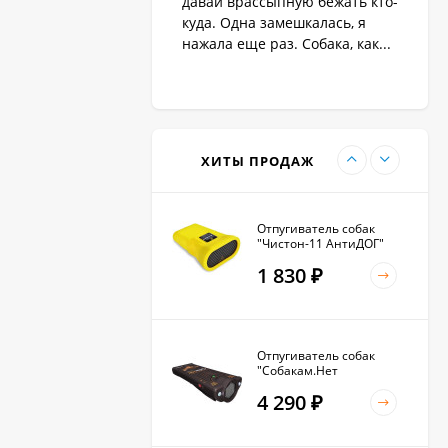
давай врассыпную бежать кто-
1 890
₽
куда. Одна замешкалась, я
нажала еще раз. Собака, как...
Антилай для маленьких
и крупных собак
2 270
₽
ХИТЫ ПРОДАЖ
Отпугиватель собак
"Чистон-11 АнтиДОГ"
1 830
₽
Отпугиватель собак
"Собакам.Нет
Вспышка+"
4 290
₽