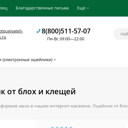
рлиц
Благодарственные письма
Еще
8(800)511-57-07
tpugivateli-
k.ru
Пн-Вс 09:00—22:00
 (электронные ошейники)
 от блох и клещей
оформив заказ в нашем интернет-магазине. Ошейник от блох