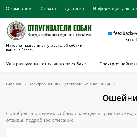
О компании
Оплата
Доставка
Информация для ю
feedback@o
soba
Интернет-магазин отпугивателей собак и
кошек в Грязях
Ультразвуковые отпугиватели собак
Электроошейники
Главная
Электроошейники (электронные ошейники)
Ошейник
Приобрести ошейник от блох и клещей в Грязях можно, 
отзывы, подробное описание.