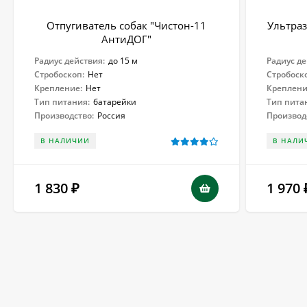
Отпугиватель собак "Чистон-11
Ультраз
АнтиДОГ"
Радиус действия:
до 15 м
Радиус де
Стробоскоп:
Нет
Стробоск
Крепление:
Нет
Креплени
Тип питания:
батарейки
Тип пита
Производство:
Россия
Производ
В НАЛИЧИИ
В НАЛИ
1 830
1 970
₽