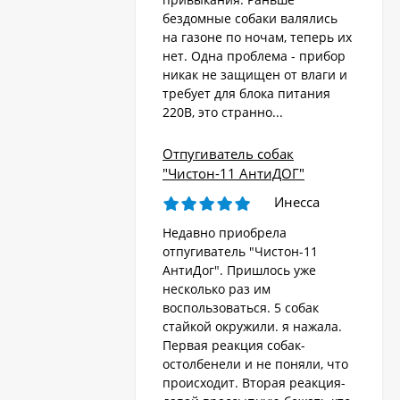
бездомные собаки валялись
на газоне по ночам, теперь их
Стационарный
отпугиватель животных
нет. Одна проблема - прибор
«AR-2403 Solar»
никак не защищен от влаги и
4 570
₽
требует для блока питания
220В, это странно...
Ультразвуковой
Отпугиватель собак
отпугиватель собак,
"Чистон-11 АнтиДОГ"
кошек, лис, кроликов
8 690
"Weitech WK0055 -
₽
Инесса
Garden Protector 3"
Недавно приобрела
отпугиватель "Чистон-11
Электроошейник для
АнтиДог". Пришлось уже
дрессировки собак
несколько раз им
«PET998DB»
3 480
₽
воспользоваться. 5 собак
стайкой окружили. я нажала.
Первая реакция собак-
остолбенели и не поняли, что
Ошейник антилай
происходит. Вторая реакция-