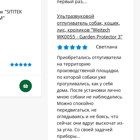
первый раз,...
к "SITITEK
Ультразвуковой отпугиватель собак
Ультразвуковой
М"
"Чистон-13 AntiDogPro"
отпугиватель собак, кошек,
Радиус действия:
до 15 м
лис, кроликов "Weitech
Крепление:
Нет
WK0055 - Garden Protector 3"
Тип питания:
батарейки
Светлана
Производство:
Россия
Бренд:
Чистон
Приобретались отпугиватели
на территорию
В НАЛИЧИИ
производственой площадки,
по которой собаки уже
прогуливались, как у себя
2 000
₽
дома. После установки лично
мною собаки не наблюдались.
Можно спокойно
передвигаться, не
оглядываясь и не боясь, что
сейчас они вдруг выскочат из-
за угла. Со своей задачей
приборы...