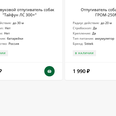
вуковой отпугиватель собак
Отпугиватель соба
"Тайфун ЛС 300+"
ГРОМ-250
йствия:
до 30 м
Радиус действия:
до 20 м
оп:
Нет
Стробоскоп:
Да
е:
Нет
Крепление:
Да
ния:
батарейки
Тип питания:
аккумулятор
ство:
Россия
Бренд:
Sititek
ЧИИ
В НАЛИЧИИ
1 990
₽
₽