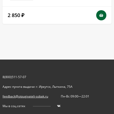
2 850
₽
8(800)511-57-07
Адрес пункта выдачи: г. Иркутск, Лыткина, 75А
feedback@otpugivateli-sobak.ru
Пн-Вс 09:00—22:01
Мы в соц.сетях