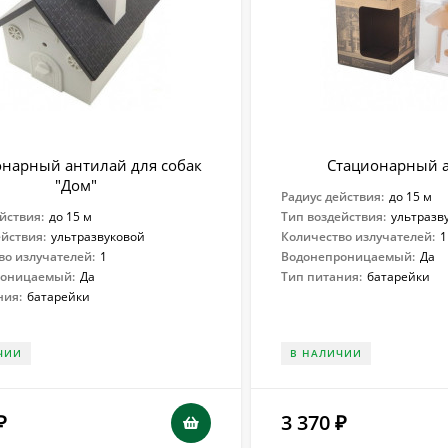
онарный антилай для собак
Стационарный 
"Дом"
Радиус действия:
до 15 м
йствия:
до 15 м
Тип воздействия:
ультразв
ействия:
ультразвуковой
Количество излучателей:
1
во излучателей:
1
Водонепроницаемый:
Да
роницаемый:
Да
Тип питания:
батарейки
ния:
батарейки
ЧИИ
В НАЛИЧИИ
3 370
₽
₽