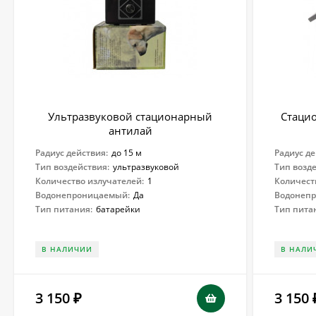
Ультразвуковой стационарный
Стаци
антилай
Радиус действия:
до 15 м
Радиус де
Тип воздействия:
ультразвуковой
Тип возд
Количество излучателей:
1
Количест
Водонепроницаемый:
Да
Водонеп
Тип питания:
батарейки
Тип пита
В НАЛИЧИИ
В НАЛИ
3 150
3 150
₽