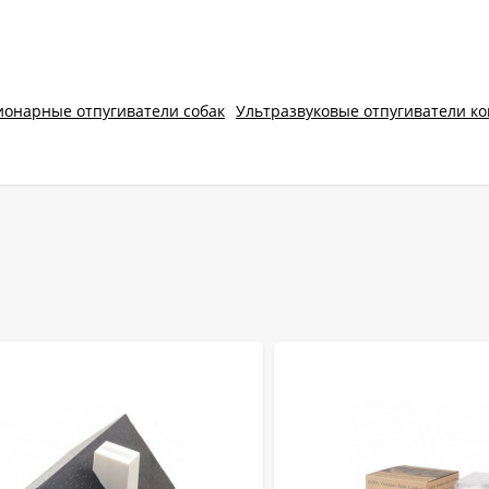
ионарные отпугиватели собак
Ультразвуковые отпугиватели к