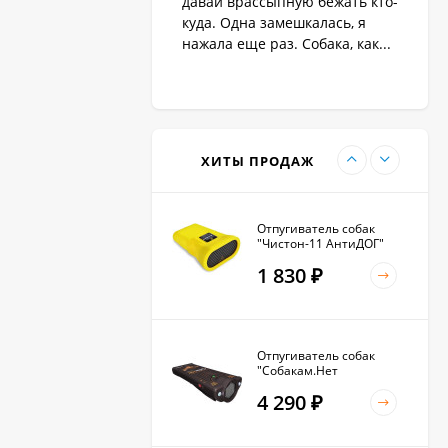
давай врассыпную бежать кто-
1 890
₽
куда. Одна замешкалась, я
нажала еще раз. Собака, как...
Антилай для маленьких
и крупных собак
2 270
₽
ХИТЫ ПРОДАЖ
Отпугиватель собак
"Чистон-11 АнтиДОГ"
1 830
₽
Отпугиватель собак
"Собакам.Нет
Вспышка+"
4 290
₽