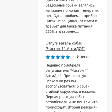
бездомные собаки валялись
на газоне по ночам, теперь их
Стационарный
отпугиватель животных
нет. Одна проблема - прибор
«AR-2403 Solar»
никак не защищен от влаги и
4 570
₽
требует для блока питания
220В, это странно...
Ультразвуковой
Отпугиватель собак
отпугиватель собак,
"Чистон-11 АнтиДОГ"
кошек, лис, кроликов
8 690
"Weitech WK0055 -
₽
Инесса
Garden Protector 3"
Недавно приобрела
отпугиватель "Чистон-11
Электроошейник для
АнтиДог". Пришлось уже
дрессировки собак
несколько раз им
«PET998DB»
3 480
₽
воспользоваться. 5 собак
стайкой окружили. я нажала.
Первая реакция собак-
остолбенели и не поняли, что
Ошейник антилай
происходит. Вторая реакция-