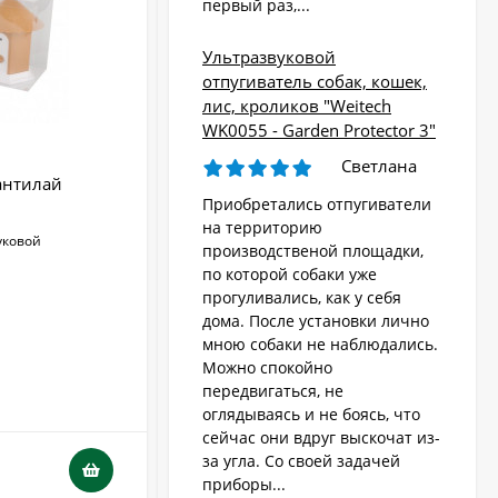
первый раз,...
Ультразвуковой
отпугиватель собак, кошек,
лис, кроликов "Weitech
WK0055 - Garden Protector 3"
Светлана
антилай
Ультразвуковой стационарный
Приобретались отпугиватели
антилай "HKS99"
на территорию
уковой
Радиус действия:
до 15 м
производственой площадки,
Тип воздействия:
ультразвуковой
по которой собаки уже
Количество излучателей:
1
прогуливались, как у себя
Водонепроницаемый:
Да
дома. После установки лично
Тип питания:
аккумулятор
мною собаки не наблюдались.
Можно спокойно
передвигаться, не
В НАЛИЧИИ
оглядываясь и не боясь, что
сейчас они вдруг выскочат из-
5 110
₽
за угла. Со своей задачей
3 680
₽
приборы...