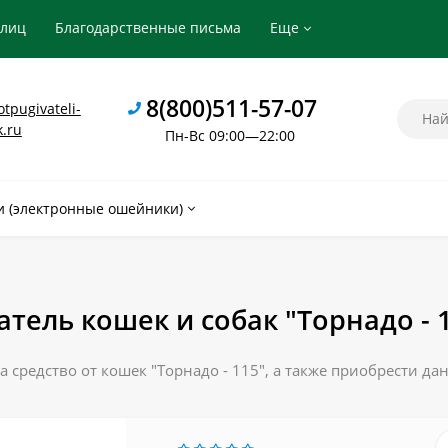
рлиц
Благодарственные письма
Еще
8(800)511-57-07
tpugivateli-
k.ru
Пн-Вс 09:00—22:00
 (электронные ошейники)
тель кошек и собак "Торнадо - 
 средство от кошек "Торнадо - 115", а также приобрести д