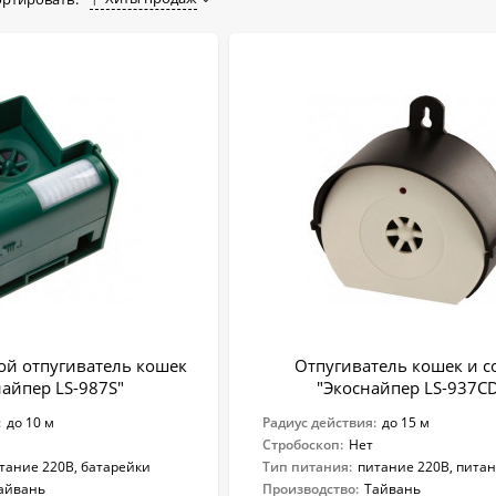
ой отпугиватель кошек
Отпугиватель кошек и с
найпер LS-987S"
"Экоснайпер LS-937C
:
до 10 м
Радиус действия:
до 15 м
Стробоскоп:
Нет
тание 220В, батарейки
Тип питания:
питание 220В, пита
айвань
Производство:
Тайвань