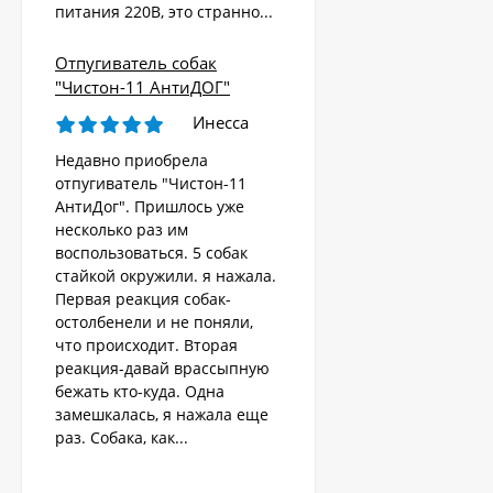
питания 220В, это странно...
Отпугиватель собак
Ультразвуковой
"Чистон-11 АнтиДОГ"
отпугиватель собак,
кошек, лис, кроликов
Инесса
8 690
"Weitech WK0055 -
₽
Garden Protector 3"
Недавно приобрела
отпугиватель "Чистон-11
АнтиДог". Пришлось уже
Электроошейник для
несколько раз им
дрессировки собак
воспользоваться. 5 собак
«PET998DB»
3 480
₽
стайкой окружили. я нажала.
Первая реакция собак-
остолбенели и не поняли,
что происходит. Вторая
Ошейник антилай
реакция-давай врассыпную
бежать кто-куда. Одна
1 890
₽
замешкалась, я нажала еще
раз. Собака, как...