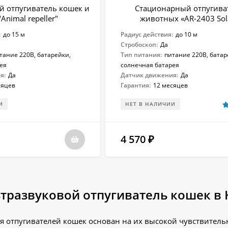
й отпугиватель кошек и
Стационарный отпугива
"Animal repeller"
животных «AR-2403 Sol
:
до 15 м
Радиус действия:
до 10 м
Стробоскоп:
Да
тание 220В, батарейки,
Тип питания:
питание 220В, батар
ея
солнечная батарея
я:
Да
Датчик движения:
Да
сяцев
Гарантия:
12 месяцев
И
НЕТ В НАЛИЧИИ
4 570
₽
ьтразвуковой отпугиватель кошек в
 отпугивателей кошек основан на их высокой чувствитель