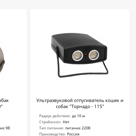
обак
Ультразвуковой отпугиватель кошек и
D"
собак "Торнадо - 115"
Радиус действия:
до 10 м
Стробоскоп:
Нет
ние 9В
Тип питания:
питание 220В
Производство:
Россия