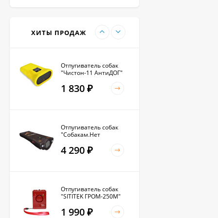
Антилай для
маленьких и крупных
собак
2 270
₽
ХИТЫ ПРОДАЖ
Отпугиватель собак
"Чистон-11 АнтиДОГ"
1 830
₽
Отпугиватель собак
"Собакам.Нет
Вспышка+"
4 290
₽
Отпугиватель собак
"SITITEK ГРОМ-250М"
1 990
₽