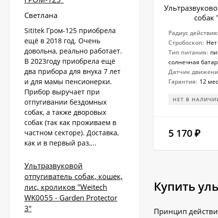
Ультразвуково
Светлана
собак 
Sititek Гром-125 приобрела
Радиус действия
ещё в 2018 год. Очень
Стробоскоп:
Нет
довольна, реально работает.
Тип питания:
пи
В 2023году приобрела ещё
солнечная батар
два прибора для внука 7 лет
Датчик движени
и для мамы пенсионерки.
Гарантия:
12 ме
Прибор выручает при
НЕТ В НАЛИЧИ
отпугивании бездомных
собак, а также дворовых
собак (так как проживаем в
5 170
₽
частном секторе). Доставка,
как и в первый раз,...
Ультразвуковой
отпугиватель собак, кошек,
Купить ул
лис, кроликов "Weitech
WK0055 - Garden Protector
3"
Принцип действия