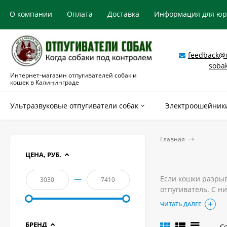
О компании
Оплата
Доставка
Информация для ю
feedback@o
soba
Интернет-магазин отпугивателей собак и
кошек в Калининграде
Ультразвуковые отпугиватели собак
Электроошейники
Главная
ЦЕНА, РУБ.
—
Если кошки разрыв
отпугиватель. С н
животных.
ЧИТАТЬ ДАЛЕЕ
Чтобы купить ульт
БРЕНД
С