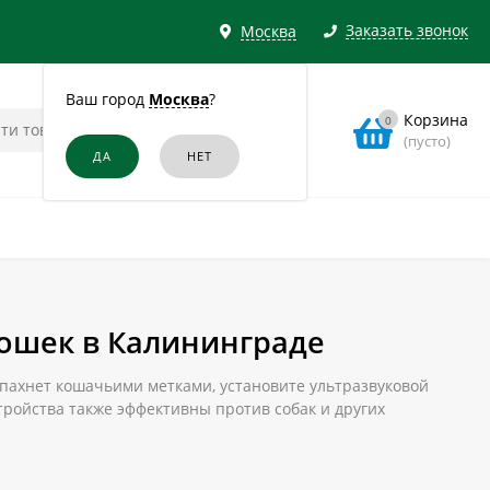
Заказать звонок
Москва
Ваш город
Москва
?
Корзина
0
(пусто)
кошек в Калининграде
й пахнет кошачьими метками, установите ультразвуковой
стройства также эффективны против собак и других
лать заказ на нашем сайте.