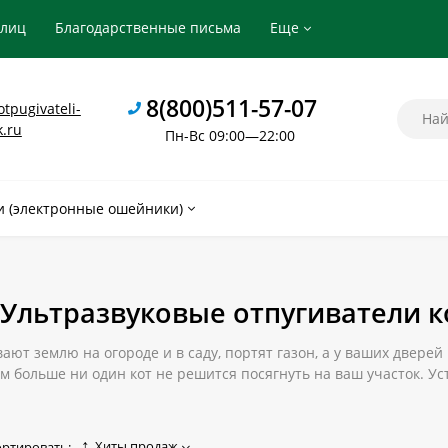
рлиц
Благодарственные письма
Еще
8(800)511-57-07
tpugivateli-
k.ru
Пн-Вс 09:00—22:00
 (электронные ошейники)
Ультразвуковые отпугиватели 
ают землю на огороде и в саду, портят газон, а у ваших двере
им больше ни один кот не решится посягнуть на ваш участок. У
развуковой отпугиватель кошек в Калининграде, достаточно сде
Хиты продаж
ортировать: