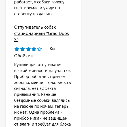
работает, у собаки голову
гнет к земле и уходит в
сторонку по дальше
Отпугиватель собак
стационарный "Grad Duos
S"
Кит
Обойкин
Купили для отпугивания
всякой живности на участке.
Прибор работает, причем
хорошо, меняет тональность
сигнала, нет эффекта
привыкания. Раньше
бездомные собаки валялись
на газоне по ночам, теперь
их нет. Одна проблема -
Стационарный
отпугиватель
прибор никак не защищен
животных «AR-2403
от влаги и требует для блока
4 570
Solar»
₽