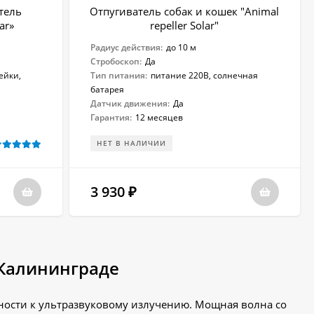
тель
Отпугиватель собак и кошек "Animal
ar»
repeller Solar"
Радиус действия:
до 10 м
Стробоскоп:
Да
ейки,
Тип питания:
питание 220В, солнечная
батарея
Датчик движения:
Да
Гарантия:
12 месяцев
НЕТ В НАЛИЧИИ
3 930
₽
 Калининграде
ности к ультразвуковому излучению. Мощная волна со