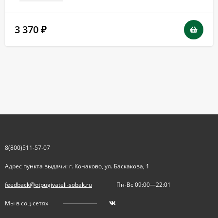
3 370
₽
8(800)511-57-07
Адрес пункта выдачи: г. Конаково, ул. Баскакова, 1
feedback@otpugivateli-sobak.ru
Пн-Вс 09:00—22:01
Мы в соц.сетях