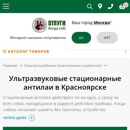
0
Ваш город
Москва
?
Интернет-магазин отпугивателей собак и кошек в Красноярске
КАТАЛОГ ТОВАРОВ
Главная
Электроошейники (электронные ошейники)
Ультразвуковые стационарные
антилаи в Красноярске
Стационарные антилаи действуют не на одну, а сразу на
всех собак, находящихся в радиусе действия прибора. Когда
собака начинает шуметь без причины, устройство
генерирует УЗ волны в разных режимах. Животное сначала
ЧИТАТЬ ДАЛЕЕ
кажется сбитым с толку, потом ощущает неприятное
звуковое давление, лай прекращается.