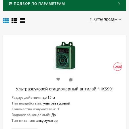
Чтобы приобрести ультразвуковой стационарный антилай в
ПОДБОР ПО ПАРАМЕТРАМ
Красноярске, достаточно оформить заказ в нашем интернет-
магазине.
Хиты продаж
-28%
Ультразвуковой стационарный антилай "HKS99"
Радиус действия:
до 15 м
Тип воздействия:
ультразвуковой
Количество излучателей:
1
Водонепроницаемый:
Да
Тип питания:
аккумулятор