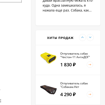
давай врассыпную бежать кто-
1 890
₽
куда. Одна замешкалась, я
нажала еще раз. Собака, как...
Антилай для маленьких
и крупных собак
2 270
₽
ХИТЫ ПРОДАЖ
Отпугиватель собак
"Чистон-11 АнтиДОГ"
1 830
₽
Отпугиватель собак
"Собакам.Нет
.
Вспышка+"
4 290
₽
: