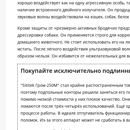
хорошо воздействует как на одну агрессивную особь, 
наличие встроенного двойного излучателя. Он продуц
звуковые волны воздействовали на кошек, собак, белок
Кроме защиты от чрезмерно активных бродячих предс
дрессировки собаки. Он применяется строго для корр
домашнего животного. Не стоит использовать его на л
мстить. После лёгкого воздействия ультразвуковой вол
образом нельзя. Он избавится от нежелательных для в
Покупайте исключительно подлинны
"Sititek Гром-250М" стал крайне распостраненным то
поэтому подпольные конторы решили заняться его по
помимо низкой стоимости у них плохое качество. Они
ломаются после трёх-четырёх использований. Ещё о
процессе работы. В идеале отпугиватель функциониру
поломок. Из-за этого аппарат может не сработать в в