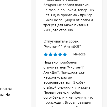
бездомные собаки валялись
на газоне по ночам, теперь их
Стационарный
отпугиватель животных
нет. Одна проблема - прибор
«AR-2403 Solar»
никак не защищен от влаги и
4 570
₽
требует для блока питания
220В, это странно...
Ультразвуковой
Отпугиватель собак
отпугиватель собак,
"Чистон-11 АнтиДОГ"
кошек, лис, кроликов
8 690
"Weitech WK0055 -
₽
Инесса
Garden Protector 3"
Недавно приобрела
отпугиватель "Чистон-11
Электроошейник для
АнтиДог". Пришлось уже
дрессировки собак
несколько раз им
«PET998DB»
3 480
₽
воспользоваться. 5 собак
.
стайкой окружили. я нажала.
 Нельзя
Первая реакция собак-
ем. Не
остолбенели и не поняли, что
Ошейник антилай
происходит. Вторая реакция-