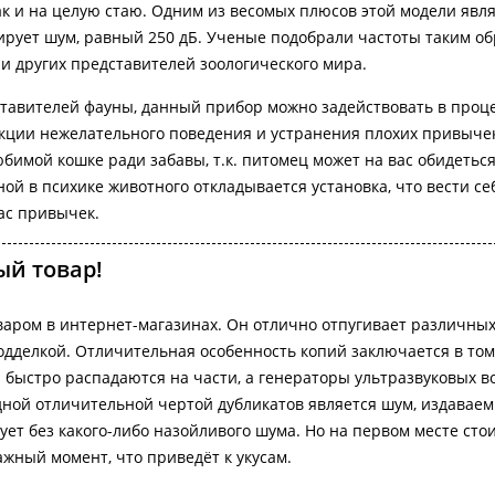
так и на целую стаю. Одним из весомых плюсов этой модели явл
ирует шум, равный 250 дБ. Ученые подобрали частоты таким об
 и других представителей зоологического мира.
тавителей фауны, данный прибор можно задействовать в проц
екции нежелательного поведения и устранения плохих привычек
юбимой кошке ради забавы, т.к. питомец может на вас обидеться
ной в психике животного откладывается установка, что вести се
ас привычек.
й товар!
варом в интернет-магазинах. Он отлично отпугивает различных
дделкой. Отличительная особенность копий заключается в том
 быстро распадаются на части, а генераторы ультразвуковых в
дной отличительной чертой дубликатов является шум, издавае
ет без какого-либо назойливого шума. Но на первом месте стои
ажный момент, что приведёт к укусам.