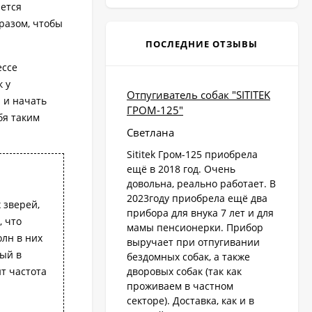
яется
разом, чтобы
ПОСЛЕДНИЕ ОТЗЫВЫ
ессе
 у
Отпугиватель собак "SITITEK
 и начать
ГРОМ-125"
бя таким
Светлана
Sititek Гром-125 приобрела
ещё в 2018 год. Очень
довольна, реально работает. В
2023году приобрела ещё два
 зверей,
прибора для внука 7 лет и для
, что
мамы пенсионерки. Прибор
олн в них
выручает при отпугивании
мый в
бездомных собак, а также
т частота
дворовых собак (так как
проживаем в частном
секторе). Доставка, как и в