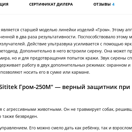
АЦИЯ
СЕРТИФИКАТ ДИЛЕРА
ОТЗЫВЫ
4
М" является старшей моделью линейки изделий «Гром». Этому ап
ченной в два раза результативности. Поспособствовало этому
излучателей. Действие ультразвука усиливается с помощью яр
ветодиод. Дополнительно в него встроили сирену. Она может п
 мира, но и для предотвращения попыток кражи. Звук сирены с
держивает работу в двух дополнительных режимах: охранном и
 позволяют носить его в сумке или кармане.
Sititek Гром-250М" — верный защитник при
ся с агрессивными животными. Он не травмирует собак, решивш
р также безвреден.
правлением. Его можно смело дать как ребёнку, так и взрослом