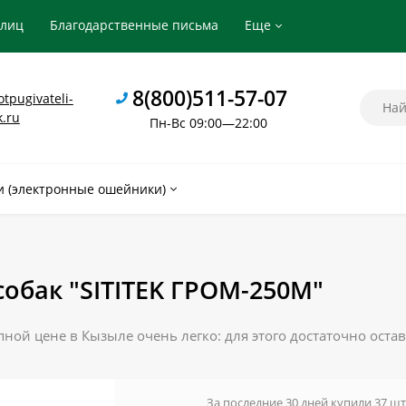
рлиц
Благодарственные письма
Еще
8(800)511-57-07
tpugivateli-
k.ru
Пн-Вс 09:00—22:00
 (электронные ошейники)
собак "SITITEK ГРОМ-250М"
пной цене в Кызыле очень легко: для этого достаточно остав
За последние 30 дней купили 37 шт