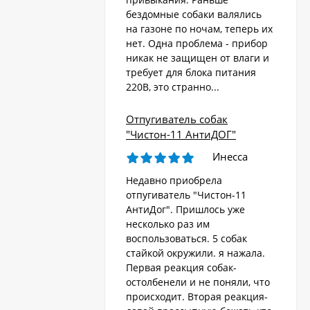
бездомные собаки валялись
на газоне по ночам, теперь их
Стационарный
отпугиватель животных
нет. Одна проблема - прибор
«AR-2403 Solar»
никак не защищен от влаги и
4 570
₽
требует для блока питания
220В, это странно...
Ультразвуковой
Отпугиватель собак
отпугиватель собак,
"Чистон-11 АнтиДОГ"
кошек, лис, кроликов
8 690
"Weitech WK0055 -
₽
Инесса
Garden Protector 3"
Недавно приобрела
отпугиватель "Чистон-11
Электроошейник для
АнтиДог". Пришлось уже
дрессировки собак
несколько раз им
«PET998DB»
3 480
₽
воспользоваться. 5 собак
стайкой окружили. я нажала.
Первая реакция собак-
остолбенели и не поняли, что
Ошейник антилай
происходит. Вторая реакция-