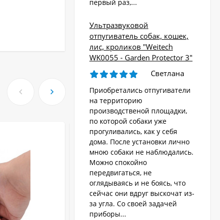
первый раз,...
Ультразвуковой
отпугиватель собак, кошек,
лис, кроликов "Weitech
WK0055 - Garden Protector 3"
Светлана
Приобретались отпугиватели
на территорию
производственой площадки,
по которой собаки уже
прогуливались, как у себя
ХИТ!
дома. После установки лично
мною собаки не наблюдались.
Можно спокойно
передвигаться, не
оглядываясь и не боясь, что
сейчас они вдруг выскочат из-
за угла. Со своей задачей
приборы...