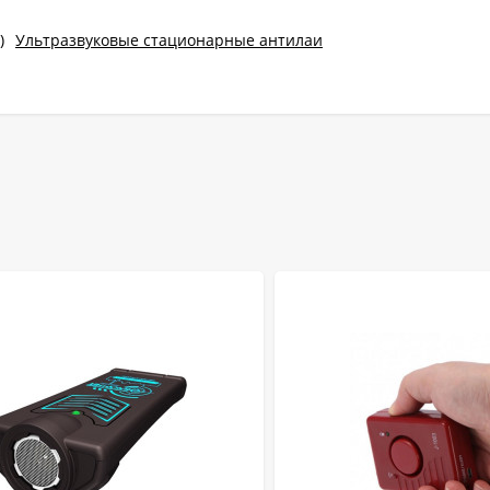
)
Ультразвуковые стационарные антилаи