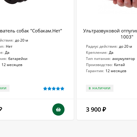
ватель собак "Собакам.Нет"
Ультразвуковой отпугив
1003"
йствия:
до 20 м
оп:
Нет
Радиус действия:
до 20 м
е:
Да
Крепление:
Да
ния:
батарейки
Тип питания:
аккумулятор
:
12 месяцев
Производство:
Китай
Гарантия:
12 месяцев
ЧИИ
В НАЛИЧИИ
3 900
₽
₽