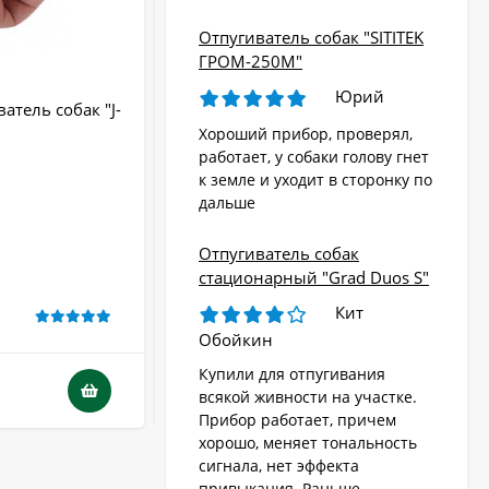
Отпугиватель собак "SITITEK
ГРОМ-250М"
Юрий
атель собак "J-
Отпугиватель собак "Собакам.Нет
Вспышка+"
Хороший прибор, проверял,
работает, у собаки голову гнет
Радиус действия:
до 20 м
к земле и уходит в сторонку по
Стробоскоп:
Да
дальше
Крепление:
Да
Тип питания:
батарейки
Отпугиватель собак
Гарантия:
12 месяцев
стационарный "Grad Duos S"
Кит
В НАЛИЧИИ
Обойкин
Купили для отпугивания
4 290
₽
всякой живности на участке.
Прибор работает, причем
хорошо, меняет тональность
сигнала, нет эффекта
привыкания. Раньше