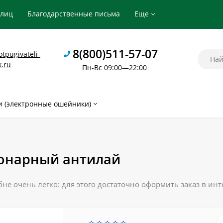
рлиц
Благодарственные письма
Еще
8(800)511-57-07
tpugivateli-
k.ru
Пн-Вс 09:00—22:00
 (электронные ошейники)
онарный антилай
е очень легко: для этого достаточно оформить заказ в инт