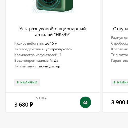
Ультразвуковой стационарный
Отпуги
антилай "HKS99"
Радиус де
Радиус действия:
до 15 м
Стробоск
Тип воздействия:
ультразвуковой
Креплени
Количество излучателей:
1
Тип пита
Водонепроницаемый:
Да
Гарантия
Тип питания:
аккумулятор
В НАЛИЧИИ
В НАЛИ
5 110
₽
3 900
3 680
₽