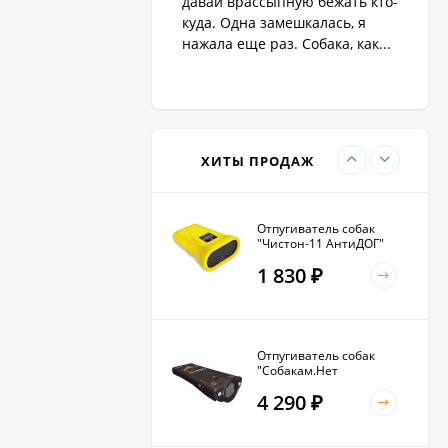
давай врассыпную бежать кто-
1 890
₽
куда. Одна замешкалась, я
нажала еще раз. Собака, как...
Антилай для маленьких
и крупных собак
2 270
₽
ХИТЫ ПРОДАЖ
Отпугиватель собак
"Чистон-11 АнтиДОГ"
1 830
₽
Отпугиватель собак
"Собакам.Нет
Вспышка+"
4 290
₽