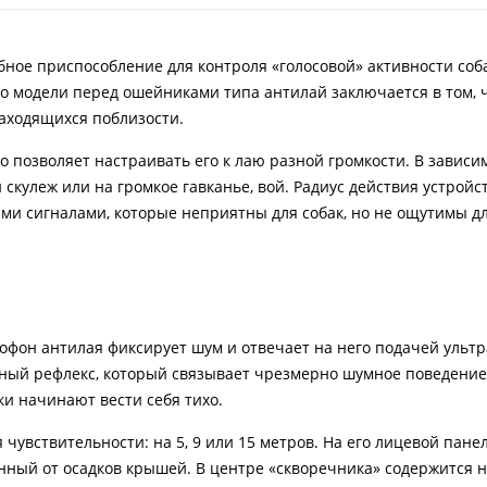
ное приспособление для контроля «голосовой» активности соб
 модели перед ошейниками типа антилай заключается в том, 
 находящихся поблизости.
о позволяет настраивать его к лаю разной громкости. В зависи
скулеж или на громкое гавканье, вой. Радиус действия устройс
ыми сигналами, которые неприятны для собак, но не ощутимы дл
рофон антилая фиксирует шум и отвечает на него подачей ультр
вный рефлекс, который связывает чрезмерно шумное поведение
и начинают вести себя тихо.
чувствительности: на 5, 9 или 15 метров. На его лицевой пане
ный от осадков крышей. В центре «скворечника» содержится 