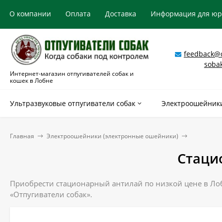
О компании
Оплата
Доставка
Информация для ю
feedback@o
soba
Интернет-магазин отпугивателей собак и
кошек в Лобне
Ультразвуковые отпугиватели собак
Электроошейники
Главная
Электроошейники (электронные ошейники)
Стаци
Приобрести стационарный антилай по низкой цене в Лобн
«Отпугиватели собак».