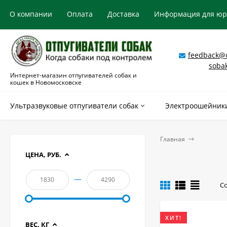
О компании
Оплата
Доставка
Информация для ю
feedback@o
soba
Интернет-магазин отпугивателей собак и
кошек в Новомосковске
Ультразвуковые отпугиватели собак
Электроошейники
Главная
ЦЕНА, РУБ.
—
С
ХИТ!
ВЕС, КГ