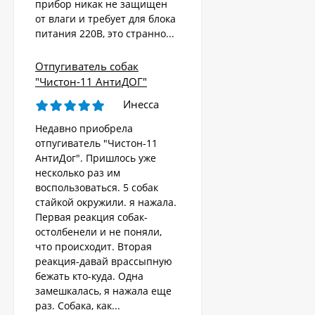
прибор никак не защищен
животных «AR-2403
от влаги и требует для блока
4 570
Solar»
₽
питания 220В, это странно...
Отпугиватель собак
Ультразвуковой
"Чистон-11 АнтиДОГ"
отпугиватель собак,
кошек, лис, кроликов
Инесса
8 690
"Weitech WK0055 -
₽
Garden Protector 3"
Недавно приобрела
отпугиватель "Чистон-11
АнтиДог". Пришлось уже
Электроошейник для
несколько раз им
дрессировки собак
воспользоваться. 5 собак
«PET998DB»
3 480
₽
стайкой окружили. я нажала.
Первая реакция собак-
остолбенели и не поняли,
что происходит. Вторая
Ошейник антилай
реакция-давай врассыпную
бежать кто-куда. Одна
1 890
₽
замешкалась, я нажала еще
раз. Собака, как...