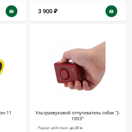
3 900
₽
тон-11
Ультразвуковой отпугиватель собак "J-
1003"
Радиус действия:
до 20 м