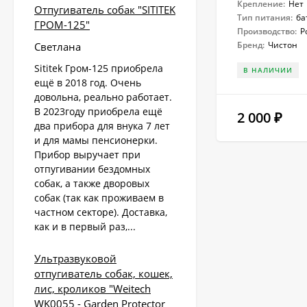
Крепление:
Нет
Отпугиватель собак "SITITEK
Тип питания:
ба
ГРОМ-125"
Производство:
Р
Бренд:
Чистон
Светлана
Sititek Гром-125 приобрела
В НАЛИЧИИ
ещё в 2018 год. Очень
довольна, реально работает.
В 2023году приобрела ещё
2 000
₽
два прибора для внука 7 лет
и для мамы пенсионерки.
Прибор выручает при
отпугивании бездомных
собак, а также дворовых
собак (так как проживаем в
частном секторе). Доставка,
как и в первый раз,...
Ультразвуковой
отпугиватель собак, кошек,
лис, кроликов "Weitech
WK0055 - Garden Protector