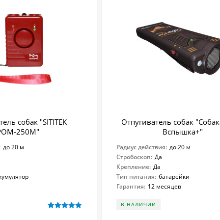
ель собак "SITITEK
Отпугиватель собак "Соба
РОМ-250М"
Вспышка+"
:
до 20 м
Радиус действия:
до 20 м
Стробоскоп:
Да
Крепление:
Да
кумулятор
Тип питания:
батарейки
Гарантия:
12 месяцев
В НАЛИЧИИ