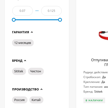
—
ГАРАНТИЯ
12 месяцев
Отпугиват
БРЕНД
Г
Sititek
Чистон
Радиус действия
Стробоскоп:
Да
Крепление:
Да
Тип питания:
ак
ПРОИЗВОДСТВО
Бренд:
Sititek
Россия
Китай
В НАЛИЧИИ