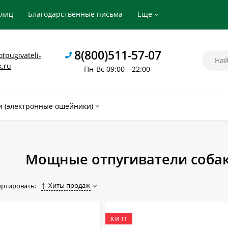
рлиц
Благодарственные письма
Еще
8(800)511-57-07
tpugivateli-
k.ru
Пн-Вс 09:00—22:00
 (электронные ошейники)
Мощные отпугиватели собак
Хиты продаж
ортировать:
ХИТ!