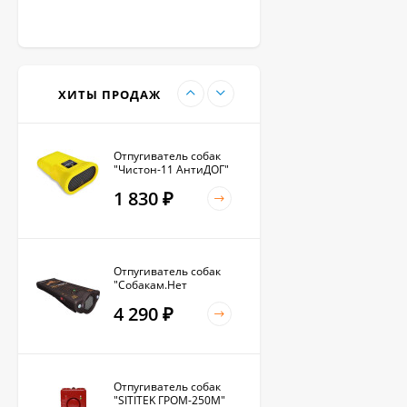
Антилай для
маленьких и крупных
собак
2 270
₽
ХИТЫ ПРОДАЖ
Отпугиватель собак
"Чистон-11 АнтиДОГ"
1 830
₽
Отпугиватель собак
"Собакам.Нет
Вспышка+"
4 290
₽
Отпугиватель собак
"SITITEK ГРОМ-250М"