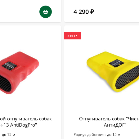
4 290
₽
ХИТ!
ой отпугиватель собак
Отпугиватель собак "Чис
н-13 AntiDogPro"
АнтиДОГ"
:
до 15 м
Радиус действия:
до 15 м