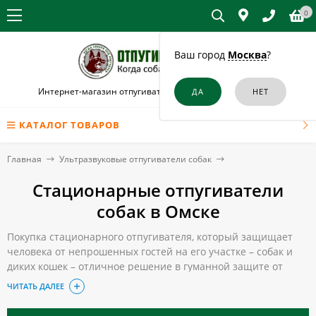
0
Ваш город
Москва
?
Интернет-магазин отпугивателей собак и кошек в Омске
КАТАЛОГ ТОВАРОВ
Главная
Ультразвуковые отпугиватели собак
Стационарные отпугиватели
собак в Омске
Покупка стационарного отпугивателя, который защищает
человека от непрошенных гостей на его участке – собак и
диких кошек – отличное решение в гуманной защите от
бродячих животных. После его установки вы не только
ЧИТАТЬ ДАЛЕЕ
сможете защитить свои посадки или предотвратите
раскапывание мусорных баков, но и убережете детей от