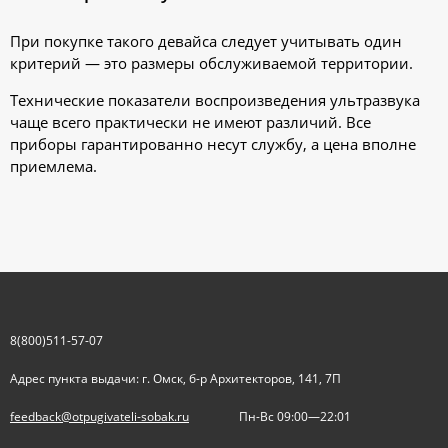
При покупке такого девайса следует учитывать один
критерий — это размеры обслуживаемой территории.
Технические показатели воспроизведения ультразвука
чаще всего практически не имеют различий. Все
приборы гарантированно несут службу, а цена вполне
приемлема.
8(800)511-57-07
Адрес пункта выдачи: г. Омск, б-р Архитекторов, 141, 7П
feedback@otpugivateli-sobak.ru
Пн-Вс 09:00—22:01