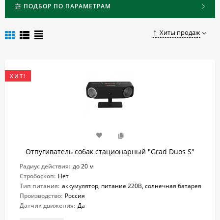
случайного нападения.
ПОДБОР ПО ПАРАМЕТРАМ
Купить качественный и надежный стационарный
отпугиватель собак по доступной цене в Омске вы можете,
Хиты продаж
оставив заказ в нашем магазине.
ХИТ!
Отпугиватель собак стационарный "Grad Duos S"
Радиус действия:
до 20 м
Стробоскоп:
Нет
Тип питания:
аккумулятор, питание 220В, солнечная батарея
Производство:
Россия
Датчик движения:
Да