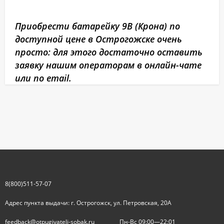
Приобрести батарейку 9В (Крона) по
доступной цене в Острогожске очень
просто: для этого достаточно оставить
заявку нашим операторам в онлайн-чате
или по email.
8(800)511-57-07
Адрес пункта выдачи: г. Острогожск, ул. Петровская, 20А
feedback@otpugivateli-sobak.ru
Пн-Вс 09:00—22:01