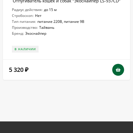
Отпугиватель кошек и собак "Экоснайпер LS-937CD"
Радиус действия:
до 15 м
Стробоскоп:
Нет
Тип питания:
питание 220В, питание 9В
Производство:
Тайвань
Бренд:
Экоснайпер
В НАЛИЧИИ
5 320
₽