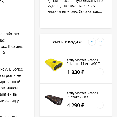
давай врассыпную бежать кто-
ах,
1 890
₽
куда. Одна замешкалась, я
нажала еще раз. Собака, как...
и
Антилай для маленьких
и крупных собак
же работают
2 270
₽
льс
ХИТЫ ПРОДАЖ
ках. В самых
лей
Отпугиватель собак
"Чистон-11 АнтиДОГ"
хем. В более
1 830
₽
 строя и не
изированный
при малом
Отпугиватель собак
даря ей вы
"Собакам.Нет
ли заряд у
Вспышка+"
4 290
₽
угивающие