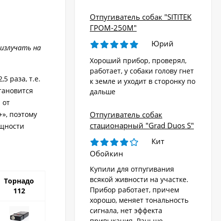
Отпугиватель собак "SITITEK
ГРОМ-250М"
Юрий
 излучать на
Хороший прибор, проверял,
работает, у собаки голову гнет
 раза, т.е.
к земле и уходит в сторонку по
тановится
дальше
 от
», поэтому
Отпугиватель собак
стационарный "Grad Duos S"
ощности
Кит
Обойкин
Купили для отпугивания
всякой живности на участке.
Торнадо
Прибор работает, причем
112
хорошо, меняет тональность
сигнала, нет эффекта
привыкания. Раньше