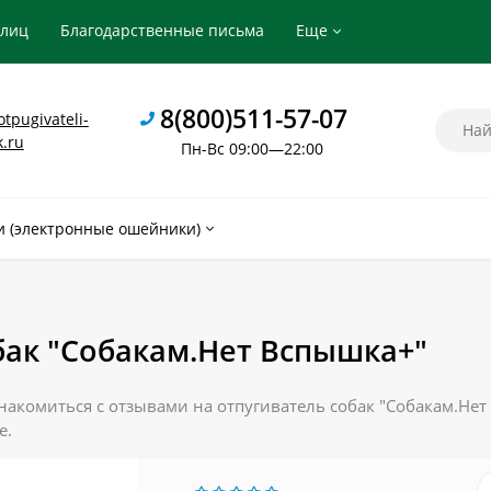
рлиц
Благодарственные письма
Еще
8(800)511-57-07
tpugivateli-
k.ru
Пн-Вс 09:00—22:00
 (электронные ошейники)
бак "Собакам.Нет Вспышка+"
накомиться с отзывами на отпугиватель собак "Собакам.Нет
е.