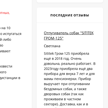
отных,
ПОСЛЕДНИЕ ОТЗЫВЫ
 на 10
Отпугиватель собак "SITITEK
о испугаться
ГРОМ-125"
ой-либо
во
Светлана
гивают
Sititek Гром-125 приобрела
ещё в 2018 год. Очень
довольна, реально работает. В
ровести
2023году приобрела ещё два
ного
прибора для внука 7 лет и для
дистанции в
мамы пенсионерки. Прибор
выручает при отпугивании
бездомных собак, а также
дворовых собак (так как
проживаем в частном
секторе). Доставка, как и в