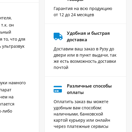
Гарантия на всю продукцию
от 12 до 24 месяцев
ителя.
т.к. он
льный
Удобная и быстрая
 то, что для
доставка
ь ультразвук
Доставим ваш заказ в Рузу до
двери или в пункт выдачи, так
же есть возможность доставки
почтой
вуки намного
Различные способы
ппарат
оплаты
чем на
Оплатить заказ вы можете
ытается
удобным вам способом:
х-либо
наличными, банковской
картой курьеру или онлайн
через платежные сервисы