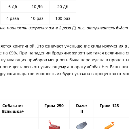
6 Дб
10 Дб
20 Дб
4 раза
10 раз
100 раз
ию мощности излучения аж в 2 раза (!), т.е. отпугиватель будет
яется критичной. Это означает уменьшение силы излучения в 2,5
е на 65%. При нападении бродячих животных такая величина с
отпугивающих приборов мощность была переведена в проценты
щности досталось отпугивающему аппарату «Собак.Нет Вспышка+
других аппаратов мощность их будет указана в процентах от м
Собак.нет
Гром-250
Dazer
Гром-125
Вспышка+
II