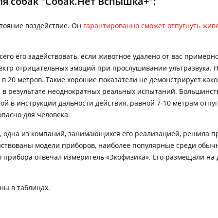
я собак "Собак.Нет Вспышка+":
тояние воздействие. Он
гарантированно сможет отпугнуть жив
его его задействовать, если животное удалено от вас примерно
пектр отрицательных эмоций при прослушивании ультразвука. Н
в 20 метров. Такие хорошие показатели не демонстрирует как
 в результате неоднократных реальных испытаний. Большинст
й в инструкции дальности действия, равной 7-10 метрам отпу
опасно для человека.
 одна из компаний, занимающихся его реализацией, решила п
ействованы модели приборов, наиболее популярные среди обыч
 прибора отвечал измеритель «Экофизика». Его размещали на 
ны в таблицах.