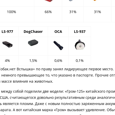
100%
66%
31%
31%
LS-977
DogChaser
ОСА
LS-937
4%
1,5%
0,6%
0,1%
 Собак.нет Вспышка+ по праву занял лидирующее первое место.
, немного превышающее то, что указано в паспорте. Прочие о
и массе влияния на животных.
 между собой поделили две модели: «Гром-125» китайского прои
из США, считающегося довольно результативным среди аналогич
ль является плохим. Даже с новым полностью заряженным акку
арата. А вот китайская марка «Гром» вызывает удивление. Обы