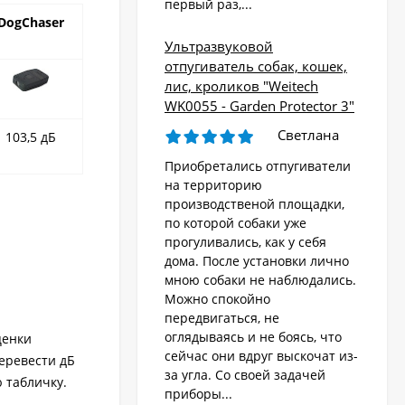
первый раз,...
DogChaser
Ультразвуковой
отпугиватель собак, кошек,
лис, кроликов "Weitech
WK0055 - Garden Protector 3"
Светлана
103,5 дБ
Приобретались отпугиватели
на территорию
производственой площадки,
по которой собаки уже
прогуливались, как у себя
дома. После установки лично
мною собаки не наблюдались.
Можно спокойно
передвигаться, не
оглядываясь и не боясь, что
ценки
сейчас они вдруг выскочат из-
еревести дБ
за угла. Со своей задачей
 табличку.
приборы...