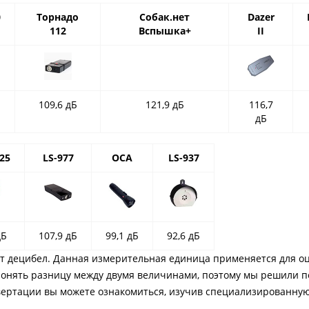
0
Торнадо
Собак.нет
Dazer
112
Вспышка+
II
109,6 дБ
121,9 дБ
116,7
дБ
25
LS-977
ОСА
LS-937
дБ
107,9 дБ
99,1 дБ
92,6 дБ
ет децибел. Данная измерительная единица применяется для о
онять разницу между двумя величинами, поэтому мы решили п
вертации вы можете ознакомиться, изучив специализированную