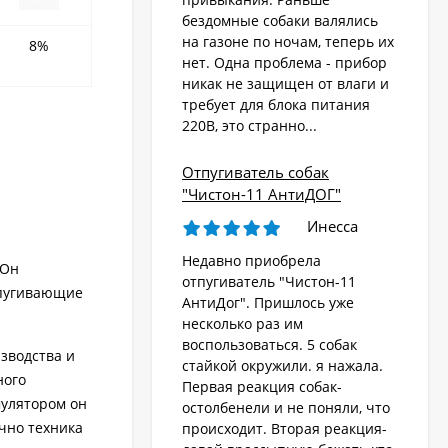
бездомные собаки валялись
на газоне по ночам, теперь их
Стационарный
8%
отпугиватель животных
нет. Одна проблема - прибор
«AR-2403 Solar»
никак не защищен от влаги и
4 570
₽
требует для блока питания
220В, это странно...
Ультразвуковой
Отпугиватель собак
отпугиватель собак,
"Чистон-11 АнтиДОГ"
кошек, лис, кроликов
8 690
"Weitech WK0055 -
₽
Инесса
Garden Protector 3"
Недавно приобрела
 Он
отпугиватель "Чистон-11
тпугивающие
Электроошейник для
АнтиДог". Пришлось уже
дрессировки собак
несколько раз им
«PET998DB»
3 480
₽
воспользоваться. 5 собак
зводства и
стайкой окружили. я нажала.
ного
Первая реакция собак-
мулятором он
остолбенели и не поняли, что
Ошейник антилай
чно техника
происходит. Вторая реакция-