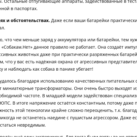
ы. Остальные отпугивающие аппараты, задействованные в тест
нной в паспортах.
ях и обстоятельствах.
Даже если ваши батарейки практическ
ал.
ю, что чем меньше заряд у аккумулятора или батарейки, тем ху
«Собакам.Нет» данное правило не работает. Она создаёт импу
ссивных животных даже при практически разряженных батарей
м, что у вас есть надёжная охрана от агрессивных представите
у и наблюдать как собака в панике убегает!
удалось благодаря использованию качественных питательных с
 миниатюрные трансформаторы. Они очень быстро выходят из
еобходимой частоте. В младшей модели задействован специал
ЮПС. В итоге напряжение остаётся константным, потому даже 
ность этой технологии крайне сложно переоценить, т.к. благо
никогда не останетесь наедине с пушистым агрессором. Даже ес
 остаться невредимым.
ведён ещё один эксперимент. Для теста были взяты те же отп