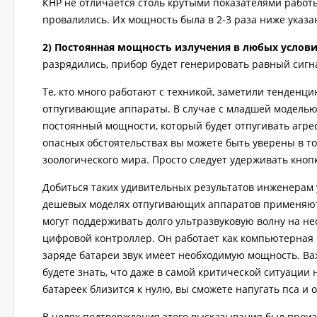
КНР не отличается столь крутыми показателями работ
провалились. Их мощность была в 2-3 раза ниже указа
2) Постоянная мощность излучения в любых услови
разрядились, прибор будет генерировать равный сигн
Те, кто много работают с техникой, заметили тенденци
отпугивающие аппараты. В случае с младшей моделью 
постоянный мощности, который будет отпугивать агре
опасных обстоятельствах вы можете быть уверены в то
зоологического мира. Просто следует удерживать кнопк
Добиться таких удивительных результатов инженерам 
дешевых моделях отпугивающих аппаратов применяют
могут поддерживать долго ультразвуковую волну на н
цифровой контроллер. Он работает как компьютерная 
заряде батареи звук имеет необходимую мощность. Важ
будете знать, что даже в самой критической ситуации 
батареек близится к нулю, вы сможете напугать пса и
В целях подтверждения этого высказывания был произ