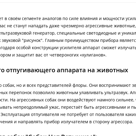
 в своём сегменте аналогов по силе влияния и мощности усил
вас не станут нападать даже чрезмерно агрессивные животные, 
 ультразвуковой генератор, специальные светодиодные и уника
звуковой "рисунок". Главным преимуществом прибора является
агодаря особой конструкции усилителя аппарат сможет излучат
ором и защитит вас от четвероногих «хулиганов».
го отпугивающего аппарата на животных
о собак, но и всех представителей флоры. Они воспринимают з
нных перепонок позволило животным улавливать ультразвук. А
и. На агрессивных собак они воздействуют намного сильнее, 
ывать непреодолимый ужас, перестаёт быть агрессивными и п
 Эксплуатация отпугивателя не потребует от пользователя каки
чения и направлять прибор излучателем в сторону агрессора.