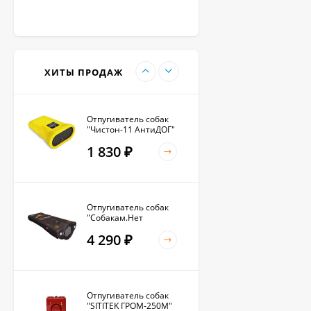
Антилай для
маленьких и крупных
собак
2 270
₽
ХИТЫ ПРОДАЖ
Отпугиватель собак
"Чистон-11 АнтиДОГ"
1 830
₽
Отпугиватель собак
"Собакам.Нет
Вспышка+"
4 290
₽
Отпугиватель собак
"SITITEK ГРОМ-250М"