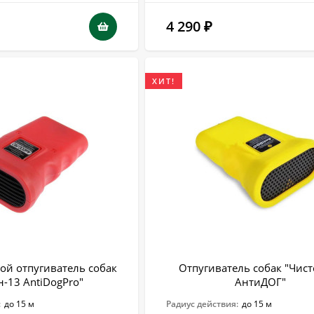
4 290
₽
ХИТ!
ой отпугиватель собак
Отпугиватель собак "Чис
н-13 AntiDogPro"
АнтиДОГ"
:
до 15 м
Радиус действия:
до 15 м