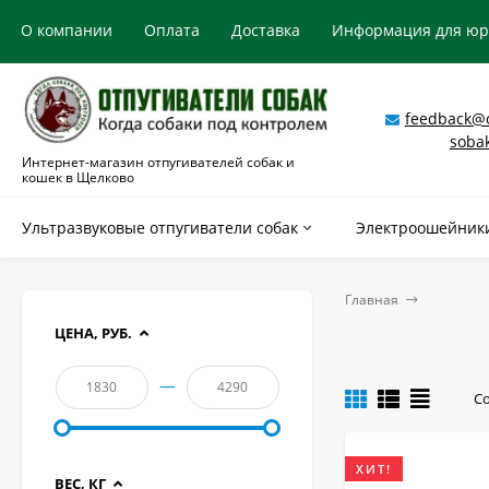
О компании
Оплата
Доставка
Информация для ю
feedback@o
soba
Интернет-магазин отпугивателей собак и
кошек в Щелково
Ультразвуковые отпугиватели собак
Электроошейники
Главная
ЦЕНА, РУБ.
—
С
ХИТ!
ВЕС, КГ