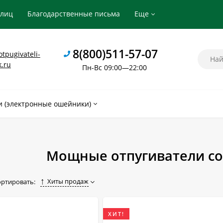
рлиц
Благодарственные письма
Еще
8(800)511-57-07
tpugivateli-
k.ru
Пн-Вс 09:00—22:00
 (электронные ошейники)
Мощные отпугиватели со
Хиты продаж
ортировать:
ХИТ!