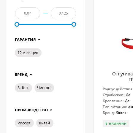
—
ГАРАНТИЯ
12 месяцев
Отпугиват
БРЕНД
Г
Sititek
Чистон
Радиус действия
Стробоскоп:
Да
Крепление:
Да
Тип питания:
ак
ПРОИЗВОДСТВО
Бренд:
Sititek
Россия
Китай
В НАЛИЧИИ