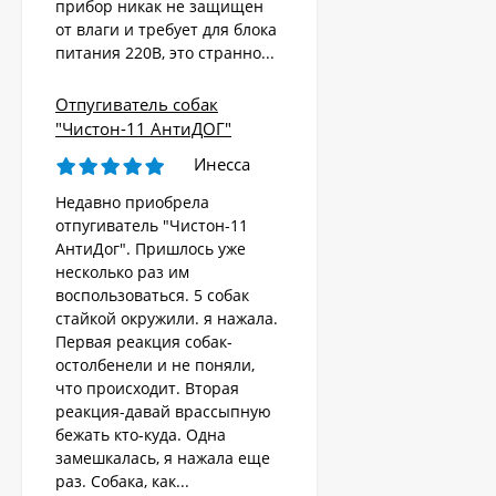
прибор никак не защищен
животных «AR-2403
от влаги и требует для блока
4 570
Solar»
₽
питания 220В, это странно...
Отпугиватель собак
Ультразвуковой
"Чистон-11 АнтиДОГ"
отпугиватель собак,
кошек, лис, кроликов
Инесса
8 690
"Weitech WK0055 -
₽
Garden Protector 3"
Недавно приобрела
отпугиватель "Чистон-11
АнтиДог". Пришлось уже
Электроошейник для
несколько раз им
дрессировки собак
воспользоваться. 5 собак
«PET998DB»
3 480
₽
стайкой окружили. я нажала.
Первая реакция собак-
остолбенели и не поняли,
что происходит. Вторая
Ошейник антилай
реакция-давай врассыпную
бежать кто-куда. Одна
1 890
₽
замешкалась, я нажала еще
раз. Собака, как...