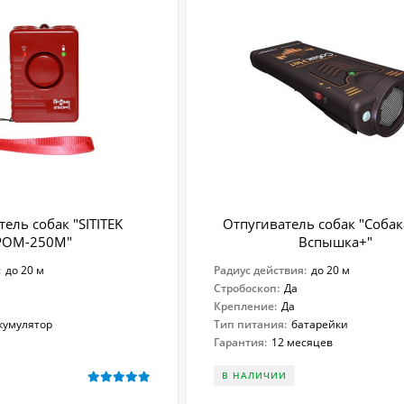
ель собак "SITITEK
Отпугиватель собак "Соба
РОМ-250М"
Вспышка+"
:
до 20 м
Радиус действия:
до 20 м
Стробоскоп:
Да
Крепление:
Да
кумулятор
Тип питания:
батарейки
Гарантия:
12 месяцев
В НАЛИЧИИ