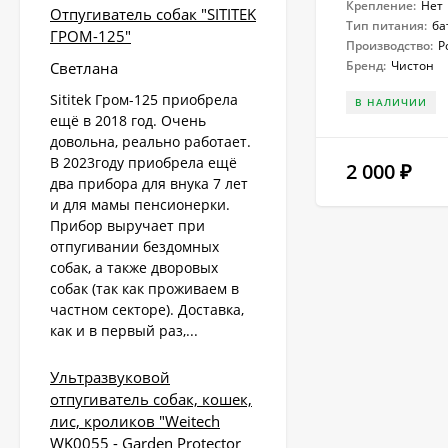
Крепление:
Нет
Отпугиватель собак "SITITEK
Тип питания:
ба
ГРОМ-125"
Производство:
Р
Бренд:
Чистон
Светлана
Sititek Гром-125 приобрела
В НАЛИЧИИ
ещё в 2018 год. Очень
довольна, реально работает.
В 2023году приобрела ещё
2 000
₽
два прибора для внука 7 лет
и для мамы пенсионерки.
Прибор выручает при
отпугивании бездомных
собак, а также дворовых
собак (так как проживаем в
частном секторе). Доставка,
как и в первый раз,...
Ультразвуковой
отпугиватель собак, кошек,
лис, кроликов "Weitech
WK0055 - Garden Protector