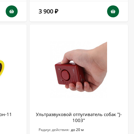
3 900
₽
тон-11
Ультразвуковой отпугиватель собак "J-
1003"
Радиус действия:
до 20 м