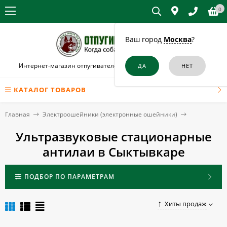
0
Ваш город
Москва
?
Интернет-магазин отпугивателей собак и кошек в Сыктывкаре
КАТАЛОГ ТОВАРОВ
Главная
Электроошейники (электронные ошейники)
Ультразвуковые стационарные
антилаи в Сыктывкаре
ПОДБОР ПО ПАРАМЕТРАМ
Хиты продаж