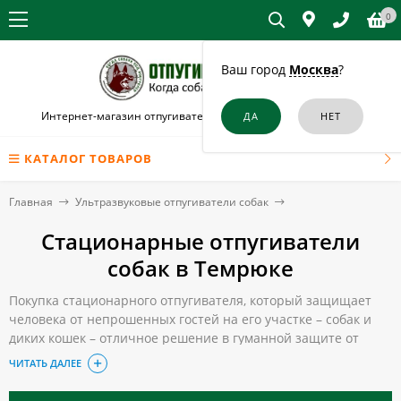
0
Ваш город
Москва
?
Интернет-магазин отпугивателей собак и кошек в Темрюке
КАТАЛОГ ТОВАРОВ
Главная
Ультразвуковые отпугиватели собак
Стационарные отпугиватели
собак в Темрюке
Покупка стационарного отпугивателя, который защищает
человека от непрошенных гостей на его участке – собак и
диких кошек – отличное решение в гуманной защите от
бродячих животных. После его установки вы не только
ЧИТАТЬ ДАЛЕЕ
сможете защитить свои посадки или предотвратите
раскапывание мусорных баков, но и убережете детей от