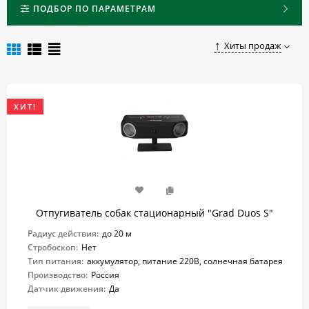
случайного нападения.
ПОДБОР ПО ПАРАМЕТРАМ
Купить качественный и надежный стационарный
отпугиватель собак в Темрюке вы можете, оформив заказ на
Хиты продаж
нашем сайте.
ХИТ!
Отпугиватель собак стационарный "Grad Duos S"
Радиус действия:
до 20 м
Стробоскоп:
Нет
Тип питания:
аккумулятор, питание 220В, солнечная батарея
Производство:
Россия
Датчик движения:
Да