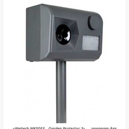
«Weitech WK0055 - Garden Protector 3» — аппарат для