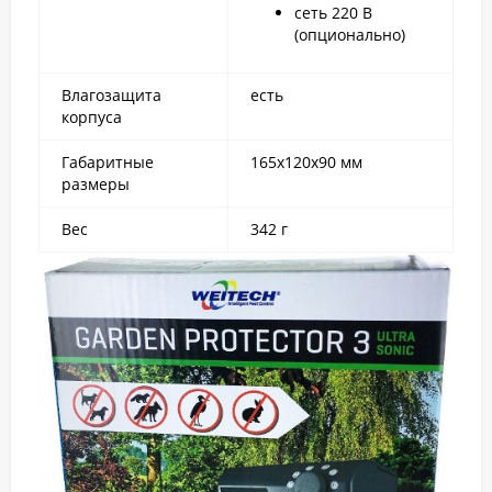
сеть 220 В
(опционально)
Влагозащита
есть
корпуса
Габаритные
165х120х90 мм
размеры
Вес
342 г