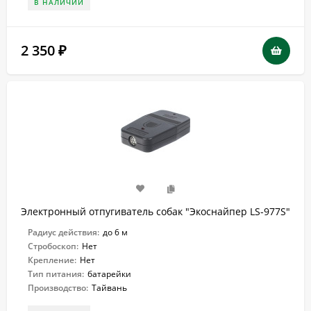
В НАЛИЧИИ
2 350
₽
Электронный отпугиватель собак "Экоснайпер LS-977S"
Радиус действия:
до 6 м
Стробоскоп:
Нет
Крепление:
Нет
Тип питания:
батарейки
Производство:
Тайвань