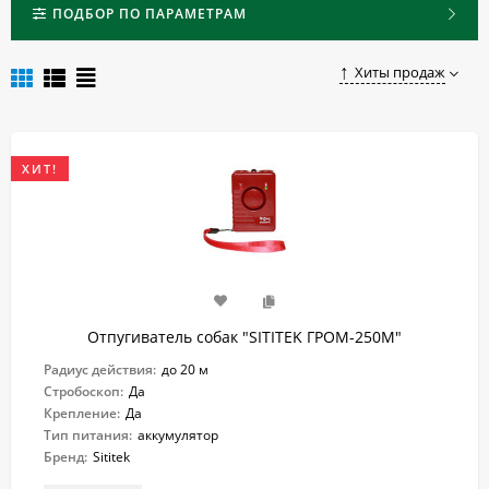
Чтобы купить карманный отпугиватель собак в Уфе,
ПОДБОР ПО ПАРАМЕТРАМ
достаточно сделать заказ в нашем онлайн-магазине.
Хиты продаж
ХИТ!
Отпугиватель собак "SITITEK ГРОМ-250М"
Радиус действия:
до 20 м
Стробоскоп:
Да
Крепление:
Да
Тип питания:
аккумулятор
Бренд:
Sititek