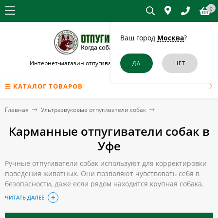
0
Ваш город
Москва
?
Интернет-магазин отпугивателей собак и кошек в Уфе
КАТАЛОГ ТОВАРОВ
Главная
Ультразвуковые отпугиватели собак
Карманные отпугиватели собак в
Уфе
Ручные отпугиватели собак используют для корректировки
поведения животных. Они позволяют чувствовать себя в
безопасности, даже если рядом находится крупная собака.
Ультразвук, используемый в данных устройствах,
ЧИТАТЬ ДАЛЕЕ
эффективно останавливает агрессора, при этом он
абсолютно безвреден для человека.