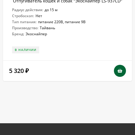
Отпугиватель кошек и собак "Экоснайпер LS-937CD"
Радиус действия:
до 15 м
Стробоскоп:
Нет
Тип питания:
питание 220В, питание 9В
Производство:
Тайвань
Бренд:
Экоснайпер
В НАЛИЧИИ
5 320
₽