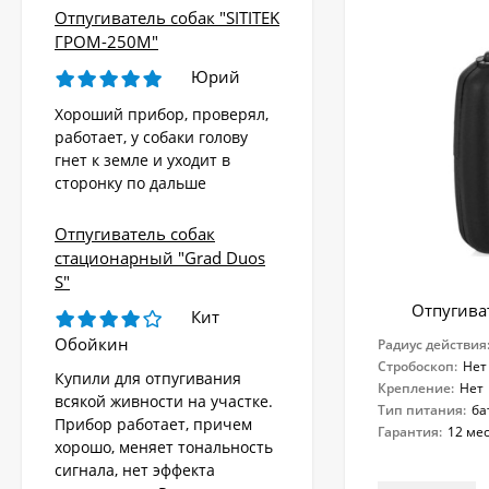
Отпугиватель собак "SITITEK
ГРОМ-250М"
Юрий
Хороший прибор, проверял,
работает, у собаки голову
гнет к земле и уходит в
сторонку по дальше
Отпугиватель собак
стационарный "Grad Duos
S"
Отпугива
Кит
Обойкин
Радиус действия
Стробоскоп:
Нет
Купили для отпугивания
Крепление:
Нет
всякой живности на участке.
Тип питания:
ба
Прибор работает, причем
Гарантия:
12 ме
хорошо, меняет тональность
сигнала, нет эффекта