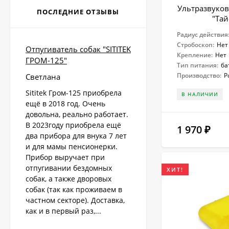
Ультразвуков
ПОСЛЕДНИЕ ОТЗЫВЫ
"Тай
Радиус действия
Стробоскоп:
Нет
Отпугиватель собак "SITITEK
Крепление:
Нет
ГРОМ-125"
Тип питания:
ба
Производство:
Р
Светлана
Sititek Гром-125 приобрела
В НАЛИЧИИ
ещё в 2018 год. Очень
довольна, реально работает.
В 2023году приобрела ещё
1 970
₽
два прибора для внука 7 лет
и для мамы пенсионерки.
Прибор выручает при
отпугивании бездомных
ХИТ!
собак, а также дворовых
собак (так как проживаем в
частном секторе). Доставка,
как и в первый раз,...