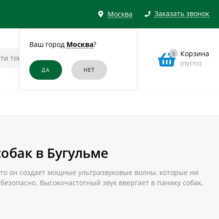
Заказать звонок
Москва
Ваш город
Москва
?
Корзина
0
(пусто)
обак в Бугульме
то он создает мощные ультразвуковые волны, которые ни
безопасно. Высокочастотный звук ввергает в панику собак,
использования в качестве средства для дрессировки
не в Бугульме можно, сделав заказ в нашем интернет-