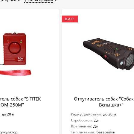
ХИТ!
ель собак "SITITEK
Отпугиватель собак "Соба
РОМ-250М"
Вспышка+"
:
до 20 м
Радиус действия:
до 20 м
Стробоскоп:
Да
Крепление:
Да
кумулятор
Тип питания:
батарейки