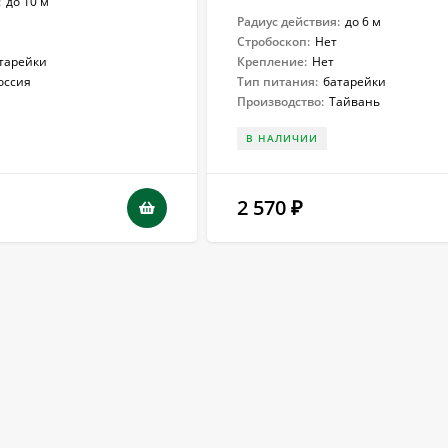
:
до 10 м
Радиус действия:
до 6 м
Стробоскоп:
Нет
тарейки
Крепление:
Нет
оссия
Тип питания:
батарейки
Производство:
Тайвань
В НАЛИЧИИ
2 570
₽