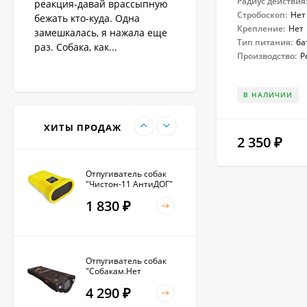
Радиус действия
реакция-давай врассыпную
Стробоскоп:
Нет
бежать кто-куда. Одна
1 890
Крепление:
Нет
₽
замешкалась, я нажала еще
Тип питания:
ба
раз. Собака, как...
Производство:
Р
Антилай для
В НАЛИЧИИ
маленьких и крупных
собак
2 270
₽
ХИТЫ ПРОДАЖ
2 350
₽
Отпугиватель собак
"Чистон-11 АнтиДОГ"
1 830
₽
Отпугиватель собак
"Собакам.Нет
Вспышка+"
4 290
₽