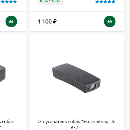
В НАЛИЧИИ
1 100
₽
 собак
Отпугиватель собак "Экоснайпер LS-
"
977F"