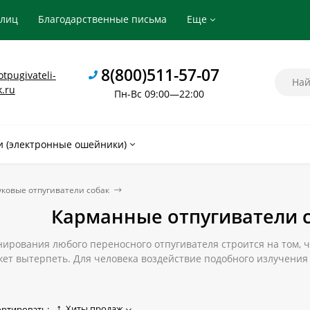
рлиц
Благодарственные письма
Еще
8(800)511-57-07
tpugivateli-
k.ru
Пн-Вс 09:00—22:00
 (электронные ошейники)
уковые отпугиватели собак
Карманные отпугиватели с
рования любого переносного отпугивателя строится на том, ч
жет вытерпеть. Для человека воздействие подобного излучения 
лышим. В уменьшенной силе воздействия прибор подходит для 
ый и недорогой карманный отпугиватель собак по доступной це
Хиты продаж
ортировать: