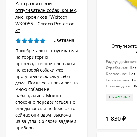
Ультразвуковой
отпугиватель собак, кошек,
лис, кроликов "Weitech
WK0055 - Garden Protector
3"
Светлана
Отпугивате
Приобретались отпугиватели
на территорию
Радиус действия
производственой площадки,
Стробоскоп:
Нет
по которой собаки уже
Крепление:
Нет
прогуливались, как у себя
Тип питания:
ба
дома. После установки лично
Производство:
Р
мною собаки не
наблюдались. Можно
В НАЛИЧИИ
спокойно передвигаться, не
оглядываясь и не боясь, что
сейчас они вдруг выскочат
1 830
₽
из-за угла. Со своей задачей
приборы...