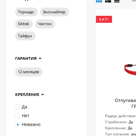
магазине.
Торнадо
Экоснайпер
ХИТ!
Sititek
Чистон
Тайфун
ГАРАНТИЯ
12 месяцев
КРЕПЛЕНИЕ
Отпугиват
Г
Да
Нет
Радиус действия
Стробоскоп:
Да
Неважно
Крепление:
Да
Тип питания:
ак