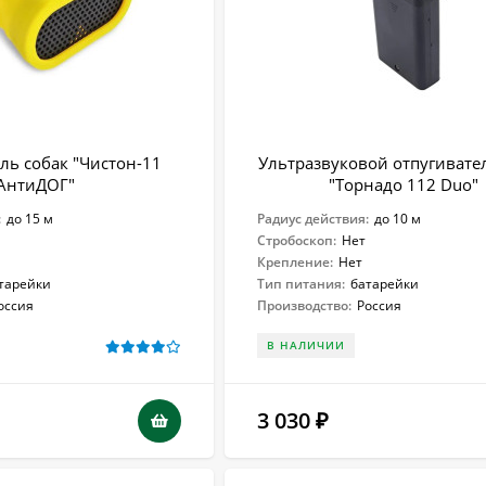
ль собак "Чистон-11
Ультразвуковой отпугивате
АнтиДОГ"
"Торнадо 112 Duo"
:
до 15 м
Радиус действия:
до 10 м
Стробоскоп:
Нет
Крепление:
Нет
тарейки
Тип питания:
батарейки
оссия
Производство:
Россия
В НАЛИЧИИ
3 030
₽