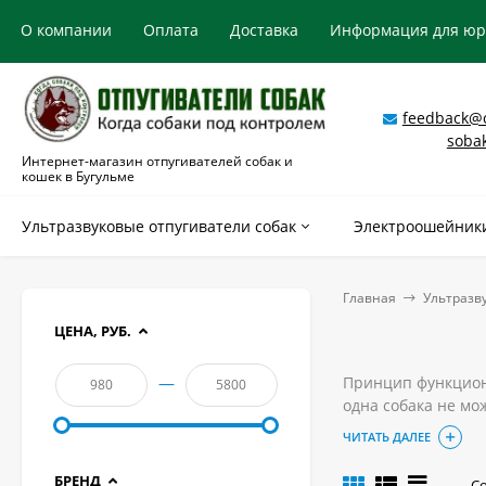
О компании
Оплата
Доставка
Информация для ю
feedback@o
soba
Интернет-магазин отпугивателей собак и
кошек в Бугульме
Ультразвуковые отпугиватели собак
Электроошейники
Главная
Ультразв
ЦЕНА, РУБ.
—
Принцип функциони
одна собака не мо
но человеком не с
ЧИТАТЬ ДАЛЕЕ
животных.
Купить качественн
БРЕНД
С