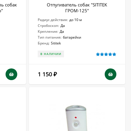
ль собак
Отпугиватель собак "SITITEK
o"
ГРОМ-125"
Радиус действия:
до 10 м
Стробоскоп:
Да
Крепление:
Да
Тип питания:
батарейки
Бренд:
Sititek
В НАЛИЧИИ
1 150
₽