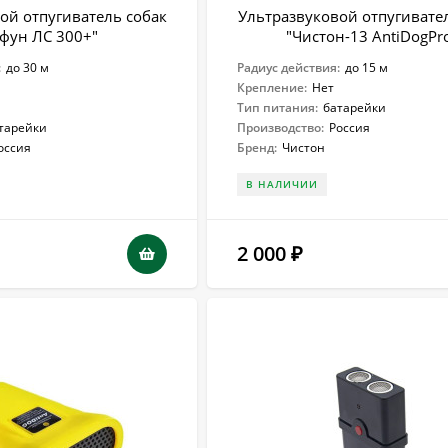
ой отпугиватель собак
Ультразвуковой отпугивате
фун ЛС 300+"
"Чистон-13 AntiDogPr
:
до 30 м
Радиус действия:
до 15 м
Крепление:
Нет
Тип питания:
батарейки
тарейки
Производство:
Россия
оссия
Бренд:
Чистон
В НАЛИЧИИ
2 000
₽