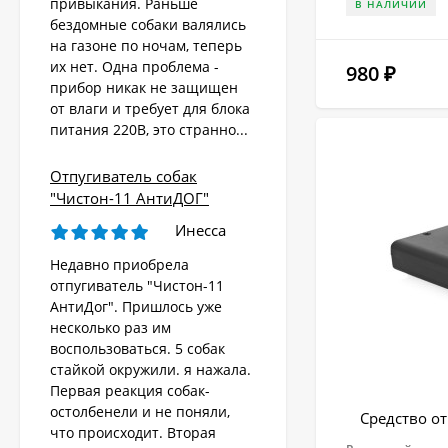
привыкания. Раньше
В НАЛИЧИИ
бездомные собаки валялись
на газоне по ночам, теперь
их нет. Одна проблема -
Стационарный
980
₽
отпугиватель
прибор никак не защищен
животных «AR-2403
от влаги и требует для блока
4 570
Solar»
₽
питания 220В, это странно...
Отпугиватель собак
Ультразвуковой
"Чистон-11 АнтиДОГ"
отпугиватель собак,
кошек, лис, кроликов
Инесса
8 690
"Weitech WK0055 -
₽
Garden Protector 3"
Недавно приобрела
отпугиватель "Чистон-11
АнтиДог". Пришлось уже
Электроошейник для
несколько раз им
дрессировки собак
воспользоваться. 5 собак
«PET998DB»
3 480
₽
стайкой окружили. я нажала.
Первая реакция собак-
остолбенели и не поняли,
Средство от
что происходит. Вторая
Ошейник антилай