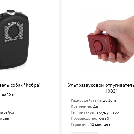
тель собак "Кобра"
Ультразвуковой отпугиватель 
1003"
:
до 15 м
Радиус действия:
до 20 м
Крепление:
Да
тарейки
Тип питания:
аккумулятор
сяцев
Производство:
Китай
Гарантия:
12 месяцев