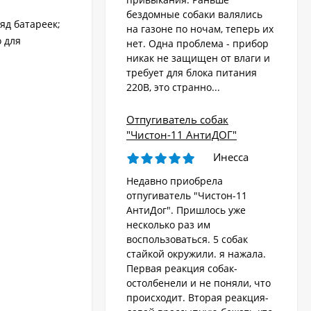
бездомные собаки валялись
яд батареек;
на газоне по ночам, теперь их
Стационарный
отпугиватель животных
 для
нет. Одна проблема - прибор
«AR-2403 Solar»
никак не защищен от влаги и
4 570
₽
требует для блока питания
220В, это странно...
Ультразвуковой
Отпугиватель собак
отпугиватель собак,
"Чистон-11 АнтиДОГ"
кошек, лис, кроликов
8 690
"Weitech WK0055 -
₽
Инесса
Garden Protector 3"
Недавно приобрела
отпугиватель "Чистон-11
Электроошейник для
АнтиДог". Пришлось уже
дрессировки собак
несколько раз им
«PET998DB»
3 480
₽
воспользоваться. 5 собак
стайкой окружили. я нажала.
Первая реакция собак-
остолбенели и не поняли, что
Ошейник антилай
происходит. Вторая реакция-