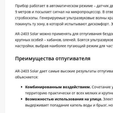
Прибор работает в автоматическом режиме – датчик дв
9 метров и посылает сигнал на микропроцессор. В отв
стробоскопы. Генерируемые ультразвуковые волны кр
покинуть ту зону, в которой испытывают дискомфорт. Э
AR-2403 Solar можно применять для отпугивания бездомн
крупных особей – кабанов, оленей. Боятся ультразвуко
настройки, выбрав наиболее пугающий режим для час
Преимущества отпугивателя
AR-2403 Solar дает самые высокие результаты отпугив
объясняется:
Комбинированным воздействием.
Сочетание у
территорию практически от всех мелких и крупн
Возможностью использования на улице.
Элект
выдерживает попадание капель воды и брызг, н