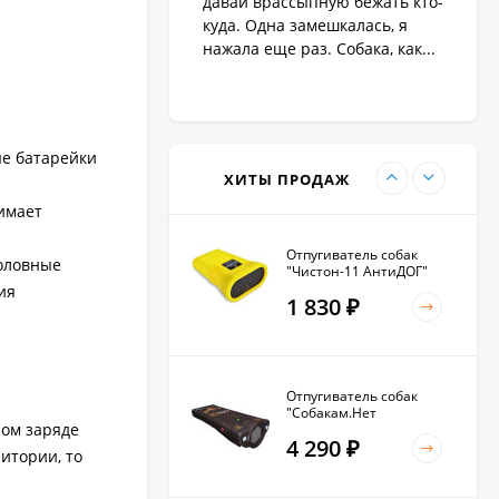
давай врассыпную бежать кто-
1 890
₽
куда. Одна замешкалась, я
нажала еще раз. Собака, как...
Антилай для маленьких
и крупных собак
е батарейки
2 270
₽
ХИТЫ ПРОДАЖ
имает
Отпугиватель собак
головные
"Чистон-11 АнтиДОГ"
ия
1 830
₽
Отпугиватель собак
"Собакам.Нет
ном заряде
Вспышка+"
4 290
₽
итории, то