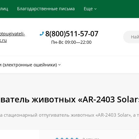
рлиц
Благодарственные письма
Еще
8(800)511-57-07
tpugivateli-
k.ru
Пн-Вс 09:00—22:00
 (электронные ошейники)
атель животных «AR-2403 Solar
 стационарный отпугиватель животных «AR-2403 Solar», а т