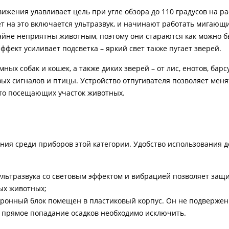
ижения улавливает цель при угле обзора до 110 градусов на ра
ет на это включается ультразвук, и начинают работать мигающ
айне неприятны животным, поэтому они стараются как можно 
ффект усиливает подсветка – яркий свет также пугает зверей.
ых собак и кошек, а также диких зверей – от лис, енотов, барс
вых сигналов и птицы. Устройство отпугивателя позволяет меня
то посещающих участок животных.
ания среди приборов этой категории. Удобство использования 
льтразвука со световым эффектом и вибрацией позволяет защ
ых животных;
ронный блок помещен в пластиковый корпус. Он не подвержен
о прямое попадание осадков необходимо исключить.