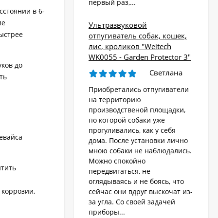
первый раз,...
сстоянии в 6-
ие
Ультразвуковой
быстрее
отпугиватель собак, кошек,
лис, кроликов "Weitech
WK0055 - Garden Protector 3"
уков до
Светлана
ть
Приобретались отпугиватели
на территорию
производственой площадки,
по которой собаки уже
прогуливались, как у себя
девайса
дома. После установки лично
мною собаки не наблюдались.
Можно спокойно
итить
передвигаться, не
оглядываясь и не боясь, что
 коррозии,
сейчас они вдруг выскочат из-
за угла. Со своей задачей
приборы...