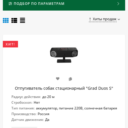
случайного нападения.
ПОДБОР ПО ПАРАМЕТРАМ
Купить качественный и недорогой стационарный
отпугиватель собак по доступной цене в Луге можно, сделав
Хиты продаж
заказ на нашем сайте.
ХИТ!
Отпугиватель собак стационарный "Grad Duos S"
Радиус действия:
до 20 м
Стробоскоп:
Нет
Тип питания:
аккумулятор, питание 220В, солнечная батарея
Производство:
Россия
Датчик движения:
Да