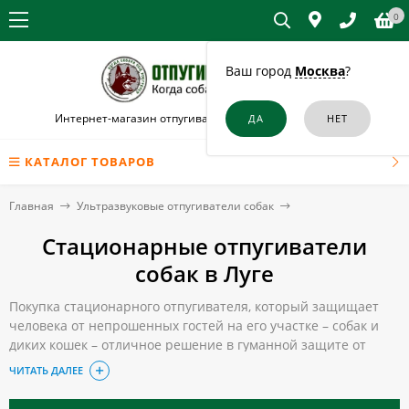
0
Ваш город
Москва
?
Интернет-магазин отпугивателей собак и кошек в Луге
КАТАЛОГ ТОВАРОВ
Главная
Ультразвуковые отпугиватели собак
Стационарные отпугиватели
собак в Луге
Покупка стационарного отпугивателя, который защищает
человека от непрошенных гостей на его участке – собак и
диких кошек – отличное решение в гуманной защите от
бродячих животных. После его установки вы не только
ЧИТАТЬ ДАЛЕЕ
сможете защитить свои посадки или предотвратите
раскапывание мусорных баков, но и убережете детей от