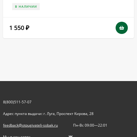
В НАЛИЧИИ
1 550
₽
8(800)511-57-07
Адрес пункта выдачи: г. Луга, Проспект Кирова, 28
feedback@otpugivateli-sobak.ru
Пн-Вс 09:00—22:01
Мы в соц.сетях