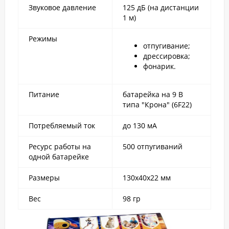
Звуковое давление
125 дБ (на дистанции
1 м)
Режимы
отпугивание;
дрессировка;
фонарик.
Питание
батарейка на 9 В
типа "Крона" (6F22)
Потребляемый ток
до 130 мА
Ресурс работы на
500 отпугиваний
одной батарейке
Размеры
130х40х22 мм
Вес
98 гр