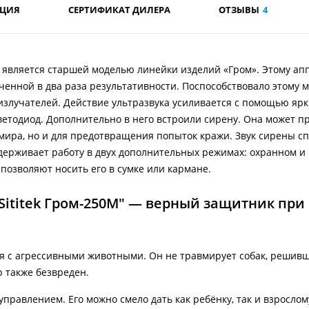
АЦИЯ
СЕРТИФИКАТ ДИЛЕРА
ОТЗЫВЫ
4
М" является старшей моделью линейки изделий «Гром». Этому ап
ченной в два раза результативности. Поспособствовало этому
излучателей. Действие ультразвука усиливается с помощью яр
ветодиод. Дополнительно в него встроили сирену. Она может п
 мира, но и для предотвращения попыток кражи. Звук сирены с
держивает работу в двух дополнительных режимах: охранном и
 позволяют носить его в сумке или кармане.
Sititek Гром-250М" — верный защитник при
ся с агрессивными животными. Он не травмирует собак, решивш
р также безвреден.
правлением. Его можно смело дать как ребёнку, так и взрослом