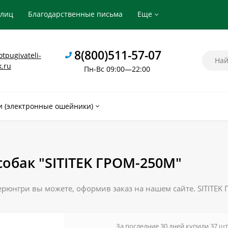
рлиц
Благодарственные письма
Еще
8(800)511-57-07
tpugivateli-
k.ru
Пн-Вс 09:00—22:00
 (электронные ошейники)
собак "SITITEK ГРОМ-250М"
ерюнгри вы можете, оформив заказ на нашем сайте. SITITEK
За последние 30 дней купили 37 шт