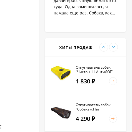
давай врассыпную бежать кто-
1 890
₽
куда. Одна замешкалась, я
нажала еще раз. Собака, как...
Антилай для маленьких
и крупных собак
2 270
₽
ХИТЫ ПРОДАЖ
Отпугиватель собак
"Чистон-11 АнтиДОГ"
1 830
₽
Отпугиватель собак
"Собакам.Нет
.
Вспышка+"
4 290
₽
: