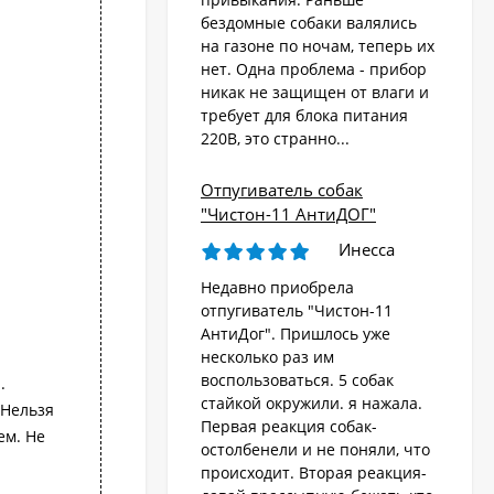
бездомные собаки валялись
на газоне по ночам, теперь их
Стационарный
отпугиватель животных
нет. Одна проблема - прибор
«AR-2403 Solar»
никак не защищен от влаги и
4 570
₽
требует для блока питания
220В, это странно...
Ультразвуковой
Отпугиватель собак
отпугиватель собак,
"Чистон-11 АнтиДОГ"
кошек, лис, кроликов
8 690
"Weitech WK0055 -
₽
Инесса
Garden Protector 3"
Недавно приобрела
отпугиватель "Чистон-11
Электроошейник для
АнтиДог". Пришлось уже
дрессировки собак
несколько раз им
«PET998DB»
3 480
₽
воспользоваться. 5 собак
.
стайкой окружили. я нажала.
 Нельзя
Первая реакция собак-
ем. Не
остолбенели и не поняли, что
Ошейник антилай
происходит. Вторая реакция-