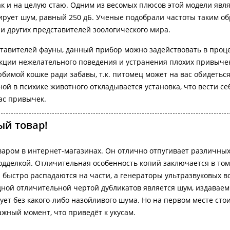
так и на целую стаю. Одним из весомых плюсов этой модели явл
ирует шум, равный 250 дБ. Ученые подобрали частоты таким об
 и других представителей зоологического мира.
тавителей фауны, данный прибор можно задействовать в проц
екции нежелательного поведения и устранения плохих привычек
юбимой кошке ради забавы, т.к. питомец может на вас обидеться
ной в психике животного откладывается установка, что вести се
ас привычек.
й товар!
варом в интернет-магазинах. Он отлично отпугивает различных
дделкой. Отличительная особенность копий заключается в том
 быстро распадаются на части, а генераторы ультразвуковых в
дной отличительной чертой дубликатов является шум, издавае
ет без какого-либо назойливого шума. Но на первом месте стои
ажный момент, что приведёт к укусам.