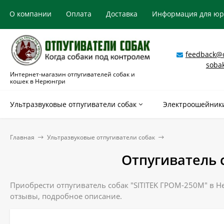
О компании
Оплата
Доставка
Информация для ю
feedback@o
soba
Интернет-магазин отпугивателей собак и
кошек в Нерюнгри
Ультразвуковые отпугиватели собак
Электроошейники
Главная
Ультразвуковые отпугиватели собак
Отпугиватель 
Приобрести отпугиватель собак "SITITEK ГРОМ-250М" в Н
отзывы, подробное описание.