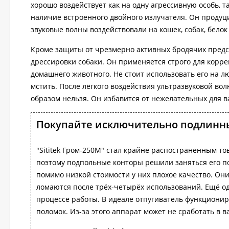
хорошо воздействует как на одну агрессивную особь, 
наличие встроенного двойного излучателя. Он продуц
звуковые волны воздействовали на кошек, собак, белок
Кроме защиты от чрезмерно активных бродячих предс
дрессировки собаки. Он применяется строго для корр
домашнего животного. Не стоит использовать его на л
мстить. После лёгкого воздействия ультразвуковой вол
образом нельзя. Он избавится от нежелательных для в
Покупайте исключительно подлинны
"Sititek Гром-250М" стал крайне распостраненным то
поэтому подпольные конторы решили заняться его по
помимо низкой стоимости у них плохое качество. Они
ломаются после трёх-четырёх использований. Ещё о
процессе работы. В идеале отпугиватель функциониру
поломок. Из-за этого аппарат может не сработать в в