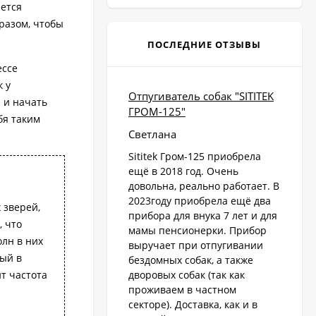
яется
разом, чтобы
ПОСЛЕДНИЕ ОТЗЫВЫ
ессе
 у
Отпугиватель собак "SITITEK
 и начать
ГРОМ-125"
бя таким
Светлана
Sititek Гром-125 приобрела
ещё в 2018 год. Очень
довольна, реально работает. В
2023году приобрела ещё два
 зверей,
прибора для внука 7 лет и для
, что
мамы пенсионерки. Прибор
олн в них
выручает при отпугивании
мый в
бездомных собак, а также
т частота
дворовых собак (так как
проживаем в частном
секторе). Доставка, как и в