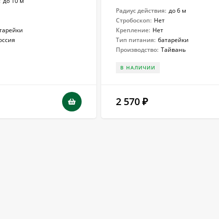
:
до 10 м
Радиус действия:
до 6 м
Стробоскоп:
Нет
тарейки
Крепление:
Нет
оссия
Тип питания:
батарейки
Производство:
Тайвань
В НАЛИЧИИ
2 570
₽