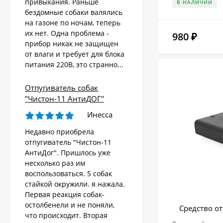
привыкания. Раньше
В НАЛИЧИИ
бездомные собаки валялись
на газоне по ночам, теперь
их нет. Одна проблема -
Стационарный
980
₽
отпугиватель
прибор никак не защищен
животных «AR-2403
от влаги и требует для блока
4 570
Solar»
₽
питания 220В, это странно...
Отпугиватель собак
Ультразвуковой
"Чистон-11 АнтиДОГ"
отпугиватель собак,
кошек, лис, кроликов
Инесса
8 690
"Weitech WK0055 -
₽
Garden Protector 3"
Недавно приобрела
отпугиватель "Чистон-11
АнтиДог". Пришлось уже
Электроошейник для
несколько раз им
дрессировки собак
воспользоваться. 5 собак
«PET998DB»
3 480
₽
стайкой окружили. я нажала.
Первая реакция собак-
остолбенели и не поняли,
Средство от
что происходит. Вторая
Ошейник антилай