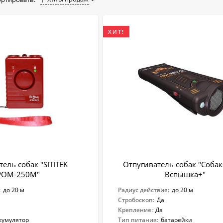
ХИТ!
ель собак "SITITEK
Отпугиватель собак "Соба
РОМ-250М"
Вспышка+"
:
до 20 м
Радиус действия:
до 20 м
Стробоскоп:
Да
Крепление:
Да
кумулятор
Тип питания:
батарейки