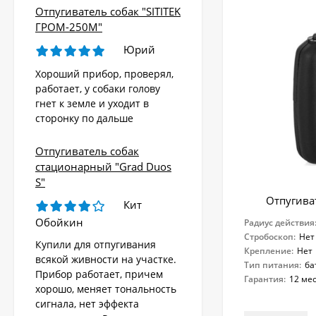
Отпугиватель собак "SITITEK
ГРОМ-250М"
Юрий
Хороший прибор, проверял,
работает, у собаки голову
гнет к земле и уходит в
сторонку по дальше
Отпугиватель собак
стационарный "Grad Duos
S"
Отпугива
Кит
Обойкин
Радиус действия
Стробоскоп:
Нет
Купили для отпугивания
Крепление:
Нет
всякой живности на участке.
Тип питания:
ба
Прибор работает, причем
Гарантия:
12 ме
хорошо, меняет тональность
сигнала, нет эффекта