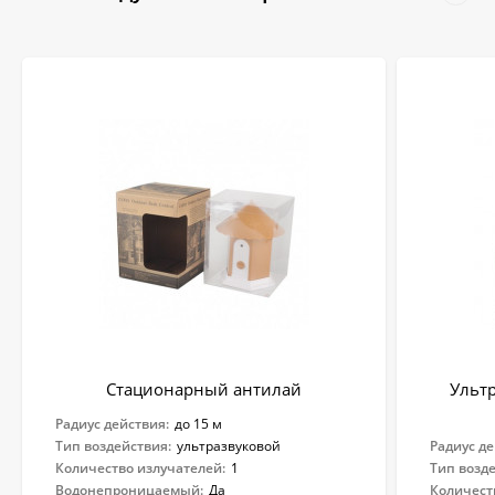
Стационарный антилай
Ульт
Радиус действия:
до 15 м
Тип воздействия:
ультразвуковой
Радиус де
Количество излучателей:
1
Тип возд
Водонепроницаемый:
Да
Количест