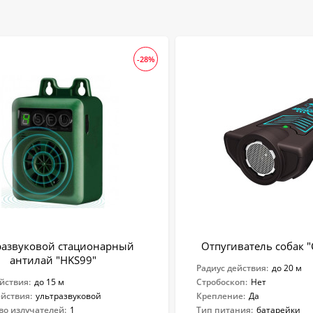
-28%
развуковой стационарный
Отпугиватель собак "
антилай "HKS99"
Радиус действия:
до 20 м
йствия:
до 15 м
Стробоскоп:
Нет
ействия:
ультразвуковой
Крепление:
Да
во излучателей:
1
Тип питания:
батарейки