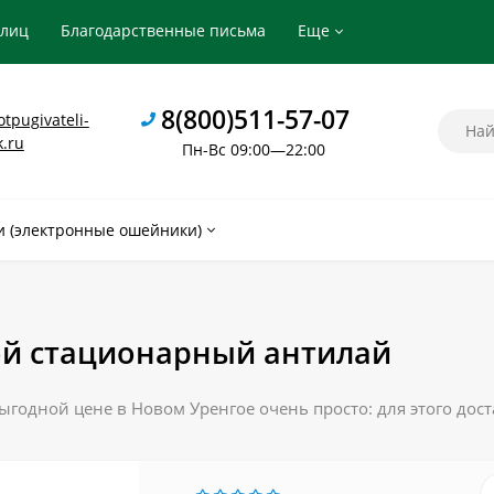
рлиц
Благодарственные письма
Еще
8(800)511-57-07
tpugivateli-
k.ru
Пн-Вс 09:00—22:00
 (электронные ошейники)
ой стационарный антилай
годной цене в Новом Уренгое очень просто: для этого дос