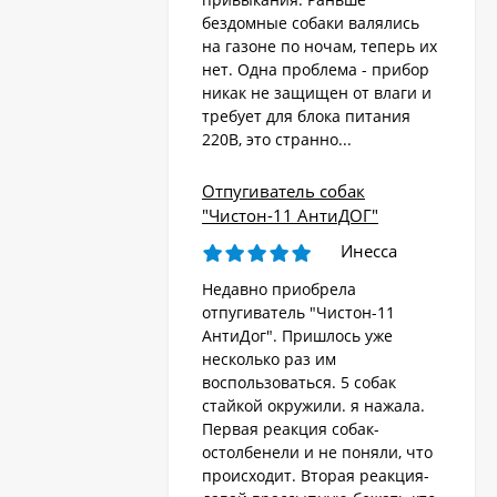
бездомные собаки валялись
на газоне по ночам, теперь их
Стационарный
отпугиватель животных
нет. Одна проблема - прибор
«AR-2403 Solar»
никак не защищен от влаги и
4 570
₽
требует для блока питания
220В, это странно...
Ультразвуковой
Отпугиватель собак
отпугиватель собак,
"Чистон-11 АнтиДОГ"
кошек, лис, кроликов
8 690
"Weitech WK0055 -
₽
Инесса
Garden Protector 3"
Недавно приобрела
отпугиватель "Чистон-11
Электроошейник для
АнтиДог". Пришлось уже
дрессировки собак
несколько раз им
«PET998DB»
3 480
₽
воспользоваться. 5 собак
стайкой окружили. я нажала.
Первая реакция собак-
остолбенели и не поняли, что
Ошейник антилай
происходит. Вторая реакция-