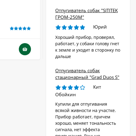
Производство:
Китай
Отпугиватель собак "SITITEK
Гарантия:
12 месяцев
ГРОМ-250М"
Юрий
В НАЛИЧИИ
Хороший прибор, проверял,
работает, у собаки голову гнет
3 900
₽
к земле и уходит в сторонку по
дальше
Отпугиватель собак
стационарный "Grad Duos S"
Кит
Обойкин
Купили для отпугивания
всякой живности на участке.
Прибор работает, причем
хорошо, меняет тональность
сигнала, нет эффекта
привыкания. Раньше