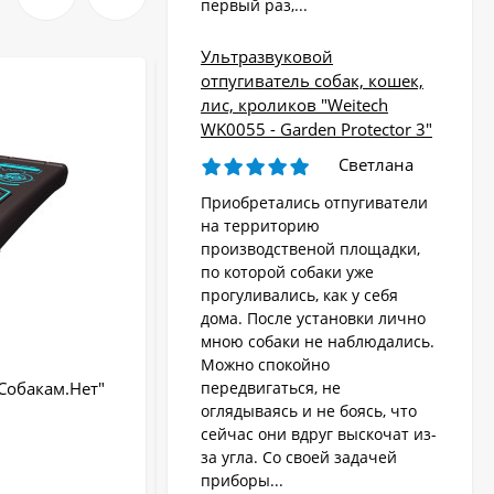
первый раз,...
Ультразвуковой
отпугиватель собак, кошек,
лис, кроликов "Weitech
WK0055 - Garden Protector 3"
Светлана
Приобретались отпугиватели
на территорию
производственой площадки,
по которой собаки уже
прогуливались, как у себя
дома. После установки лично
мною собаки не наблюдались.
Можно спокойно
Собакам.Нет"
Ультразвуковой отпугиватель собак "J
передвигаться, не
1003"
оглядываясь и не боясь, что
сейчас они вдруг выскочат из-
Радиус действия:
до 20 м
за угла. Со своей задачей
Крепление:
Да
приборы...
Тип питания:
аккумулятор