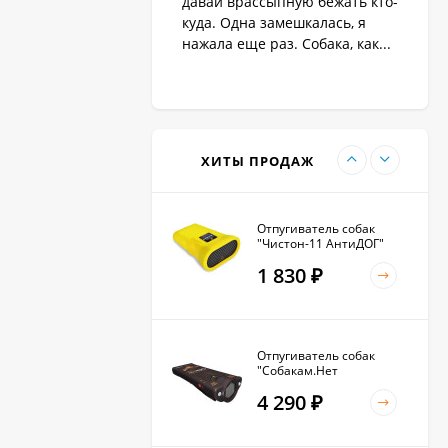
давай врассыпную бежать кто-
1 890
₽
куда. Одна замешкалась, я
нажала еще раз. Собака, как...
Антилай для маленьких
и крупных собак
2 270
₽
ХИТЫ ПРОДАЖ
Отпугиватель собак
"Чистон-11 АнтиДОГ"
1 830
₽
Отпугиватель собак
"Собакам.Нет
Вспышка+"
4 290
₽