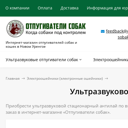
О компании
Оплата
Доставка
Информация для ю
feedback@o
soba
Интернет-магазин отпугивателей собак и
кошек в Новом Уренгое
Ультразвуковые отпугиватели собак
Электроошейники
Главная
Электроошейники (электронные ошейники)
Ультразвуков
Приобрести ультразвуковой стационарный антилай по вы
заказ в интернет-магазине «Отпугиватели собак».