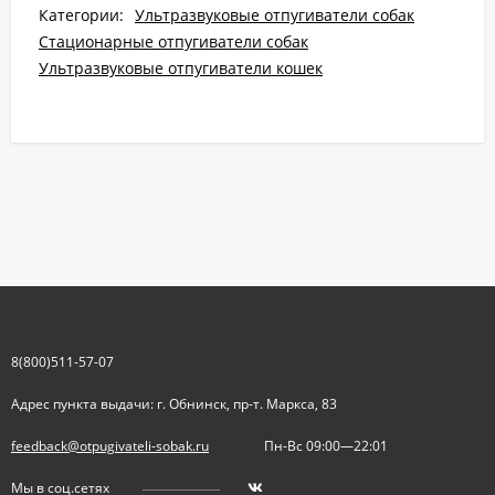
Категории:
Ультразвуковые отпугиватели собак
Стационарные отпугиватели собак
Ультразвуковые отпугиватели кошек
8(800)511-57-07
Адрес пункта выдачи: г. Обнинск, пр-т. Маркса, 83
feedback@otpugivateli-sobak.ru
Пн-Вс 09:00—22:01
Мы в соц.сетях