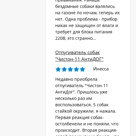
бездомные собаки валялись
на газоне по ночам, теперь их
Стационарный
отпугиватель животных
нет. Одна проблема - прибор
«AR-2403 Solar»
никак не защищен от влаги и
4 570
₽
требует для блока питания
220В, это странно...
Ультразвуковой
Отпугиватель собак
отпугиватель собак,
"Чистон-11 АнтиДОГ"
кошек, лис, кроликов
8 690
"Weitech WK0055 -
₽
Инесса
Garden Protector 3"
Недавно приобрела
отпугиватель "Чистон-11
Электроошейник для
АнтиДог". Пришлось уже
дрессировки собак
несколько раз им
«PET998DB»
3 480
₽
воспользоваться. 5 собак
стайкой окружили. я нажала.
Первая реакция собак-
остолбенели и не поняли, что
Ошейник антилай
происходит. Вторая реакция-