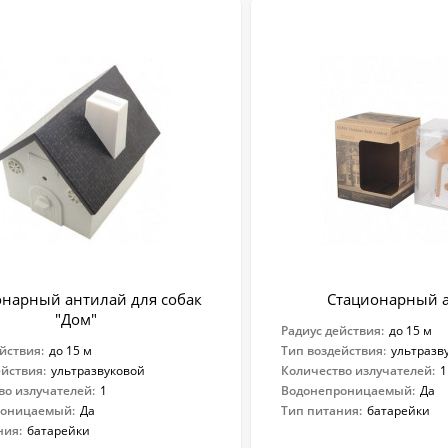
онарный антилай для собак
Стационарный 
"Дом"
Радиус действия:
до 15 м
йствия:
до 15 м
Тип воздействия:
ультразв
ействия:
ультразвуковой
Количество излучателей:
1
во излучателей:
1
Водонепроницаемый:
Да
роницаемый:
Да
Тип питания:
батарейки
ния:
батарейки