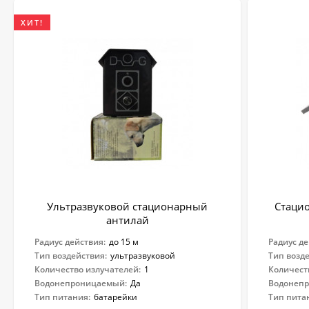
ХИТ!
Ультразвуковой стационарный
Стаци
антилай
Радиус действия:
до 15 м
Радиус де
Тип воздействия:
ультразвуковой
Тип возд
Количество излучателей:
1
Количест
Водонепроницаемый:
Да
Водонеп
Тип питания:
батарейки
Тип пита