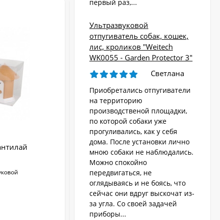
первый раз,...
-28
Ультразвуковой
отпугиватель собак, кошек,
лис, кроликов "Weitech
WK0055 - Garden Protector 3"
Светлана
Приобретались отпугиватели
на территорию
производственой площадки,
по которой собаки уже
прогуливались, как у себя
дома. После установки лично
антилай
Ультразвуковой стационарный
мною собаки не наблюдались.
антилай "HKS99"
Можно спокойно
уковой
Радиус действия:
до 15 м
передвигаться, не
Тип воздействия:
ультразвуковой
оглядываясь и не боясь, что
Количество излучателей:
1
сейчас они вдруг выскочат из-
Водонепроницаемый:
Да
за угла. Со своей задачей
Тип питания:
аккумулятор
приборы...