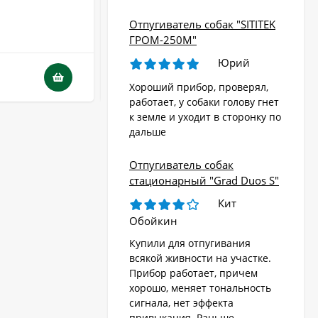
Отпугиватель собак "SITITEK
В НАЛИЧИИ
ГРОМ-250М"
Юрий
5 110
₽
3 680
₽
Хороший прибор, проверял,
работает, у собаки голову гнет
к земле и уходит в сторонку по
дальше
Отпугиватель собак
стационарный "Grad Duos S"
Кит
Обойкин
Купили для отпугивания
всякой живности на участке.
Прибор работает, причем
хорошо, меняет тональность
сигнала, нет эффекта
привыкания. Раньше