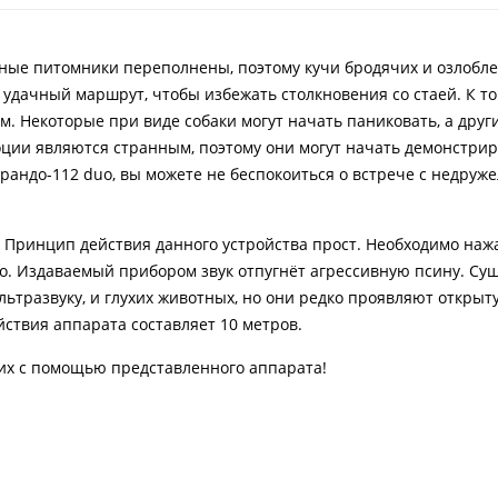
ные питомники переполнены, поэтому кучи бродячих и озлобле
 удачный маршрут, чтобы избежать столкновения со стаей. К то
 Некоторые при виде собаки могут начать паниковать, а други
ции являются странным, поэтому они могут начать демонстри
орандо-112 duo, вы можете не беспокоиться о встрече с недру
Принцип действия данного устройства прост. Необходимо наж
го. Издаваемый прибором звук отпугнёт агрессивную псину. Су
льтразвуку, и глухих животных, но они редко проявляют откры
ствия аппарата составляет 10 метров.
их с помощью представленного аппарата!