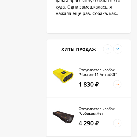
давай врассыпную бежать кто-
1 890
₽
куда. Одна замешкалась, я
нажала еще раз. Собака, как...
Антилай для маленьких
и крупных собак
2 270
₽
ХИТЫ ПРОДАЖ
Отпугиватель собак
"Чистон-11 АнтиДОГ"
1 830
₽
Отпугиватель собак
"Собакам.Нет
Вспышка+"
4 290
₽