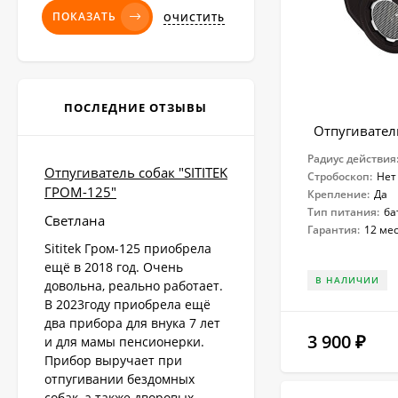
ПОКАЗАТЬ
ОЧИСТИТЬ
ПОСЛЕДНИЕ ОТЗЫВЫ
Отпугивател
Радиус действия
Отпугиватель собак "SITITEK
Стробоскоп:
Нет
ГРОМ-125"
Крепление:
Да
Тип питания:
ба
Светлана
Гарантия:
12 ме
Sititek Гром-125 приобрела
ещё в 2018 год. Очень
В НАЛИЧИИ
довольна, реально работает.
В 2023году приобрела ещё
два прибора для внука 7 лет
3 900
₽
и для мамы пенсионерки.
Прибор выручает при
отпугивании бездомных
собак, а также дворовых