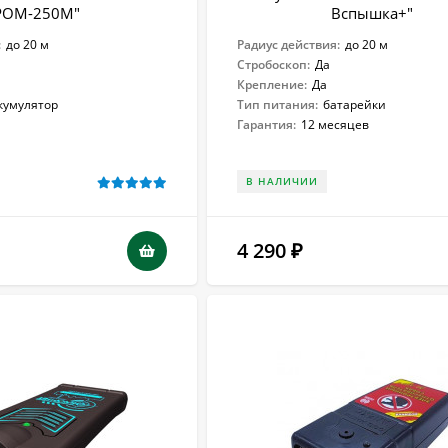
РОМ-250М"
Вспышка+"
:
до 20 м
Радиус действия:
до 20 м
Стробоскоп:
Да
Крепление:
Да
кумулятор
Тип питания:
батарейки
Гарантия:
12 месяцев
В НАЛИЧИИ
4 290
₽