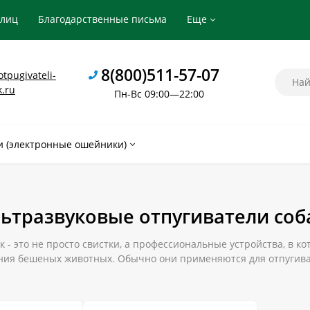
рлиц
Благодарственные письма
Еще
8(800)511-57-07
tpugivateli-
k.ru
Пн-Вс 09:00—22:00
 (электронные ошейники)
ьтразвуковые отпугиватели соб
к - это не просто свистки, а профессиональные устройства, в 
ния бешеных животных. Обычно они применяются для отпугиван
чения питомцев.
ый и надежный отпугиватель собак по доступной цене в Павло