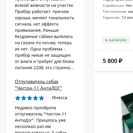
всякой живности на участке.
Стробоскоп:
Нет
Прибор работает, причем
Тип питания:
ак
Гарантия:
12 ме
хорошо, меняет тональность
сигнала, нет эффекта
привыкания. Раньше
бездомные собаки валялись
В НАЛИЧИИ
на газоне по ночам, теперь
их нет. Одна проблема -
Стационарный
отпугиватель
прибор никак не защищен
животных «AR-2403
5 800
₽
от влаги и требует для блока
4 570
Solar»
₽
питания 220В, это странно...
Отпугиватель собак
Ультразвуковой
"Чистон-11 АнтиДОГ"
отпугиватель собак,
кошек, лис, кроликов
Инесса
8 690
"Weitech WK0055 -
₽
Garden Protector 3"
Недавно приобрела
отпугиватель "Чистон-11
АнтиДог". Пришлось уже
Электроошейник для
несколько раз им
дрессировки собак
воспользоваться. 5 собак