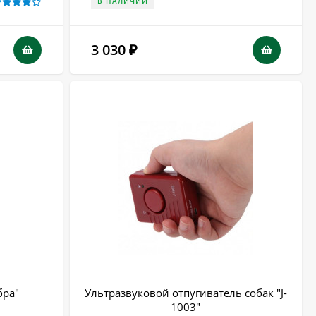
В НАЛИЧИИ
3 030
₽
бра"
Ультразвуковой отпугиватель собак "J-
1003"