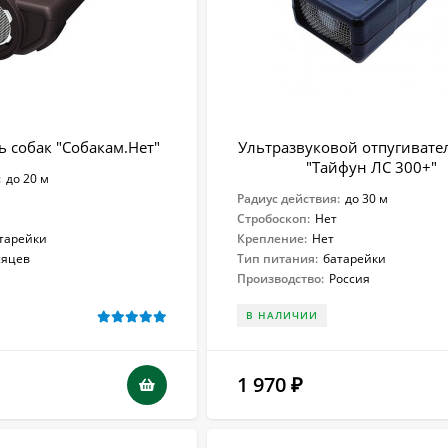
ь собак "Собакам.Нет"
Ультразвуковой отпугивате
"Тайфун ЛС 300+"
:
до 20 м
Радиус действия:
до 30 м
Стробоскоп:
Нет
тарейки
Крепление:
Нет
сяцев
Тип питания:
батарейки
Производство:
Россия
В НАЛИЧИИ
1 970
₽