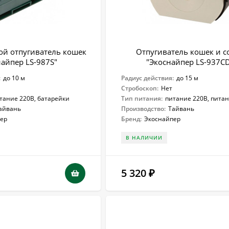
ой отпугиватель кошек
Отпугиватель кошек и с
найпер LS-987S"
"Экоснайпер LS-937C
:
до 10 м
Радиус действия:
до 15 м
Стробоскоп:
Нет
тание 220В, батарейки
Тип питания:
питание 220В, пита
айвань
Производство:
Тайвань
ер
Бренд:
Экоснайпер
В НАЛИЧИИ
5 320
₽