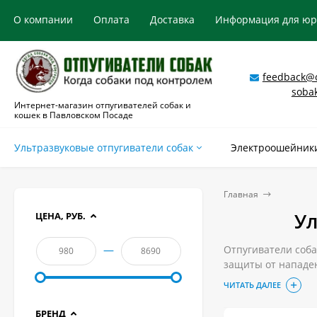
О компании
Оплата
Доставка
Информация для ю
feedback@o
soba
Интернет-магазин отпугивателей собак и
кошек в Павловском Посаде
Ультразвуковые отпугиватели собак
Электроошейники
Главная
Ул
ЦЕНА, РУБ.
—
Отпугиватели соба
защиты от нападе
воспитания и обу
ЧИТАТЬ ДАЛЕЕ
Купить качественн
магазине.
БРЕНД