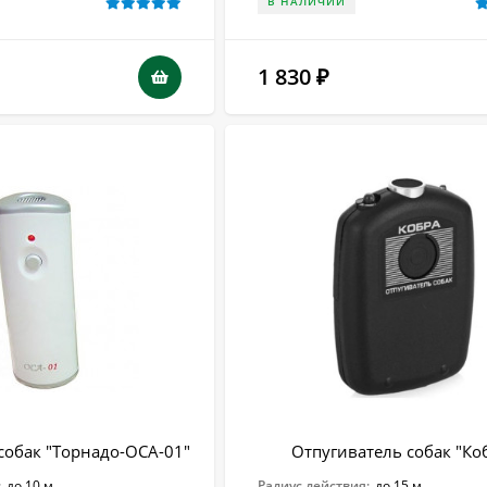
В НАЛИЧИИ
1 830
₽
собак "Торнадо-ОСА-01"
Отпугиватель собак "Ко
:
до 10 м
Радиус действия:
до 15 м