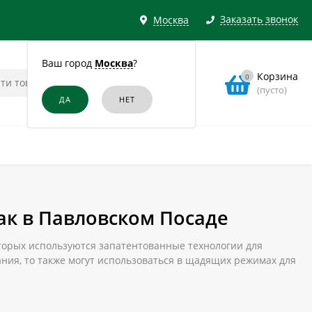
Заказать звонок
Москва
Ваш город
Москва
?
Корзина
0
(пусто)
ак в Павловском Посаде
которых используются запатентованные технологии для
ия, то также могут использоваться в щадящих режимах для
вском Посаде можно, оформив заказ в нашем онлайн-