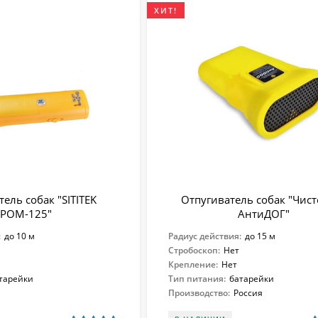
ХИТ!
ель собак "SITITEK
Отпугиватель собак "Чис
ГРОМ-125"
АнтиДОГ"
:
до 10 м
Радиус действия:
до 15 м
Стробоскоп:
Нет
Крепление:
Нет
тарейки
Тип питания:
батарейки
Производство:
Россия