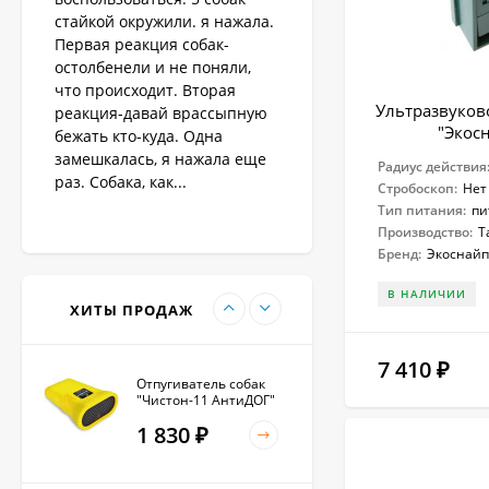
«PET998DB»
3 480
₽
стайкой окружили. я нажала.
Первая реакция собак-
остолбенели и не поняли,
что происходит. Вторая
Ошейник антилай
Ультразвуков
реакция-давай врассыпную
"Экос
бежать кто-куда. Одна
1 890
₽
замешкалась, я нажала еще
Радиус действия
раз. Собака, как...
Стробоскоп:
Нет
Тип питания:
пи
Производство:
Т
Антилай для
Бренд:
Экоснайп
маленьких и крупных
собак
2 270
₽
В НАЛИЧИИ
ХИТЫ ПРОДАЖ
7 410
₽
Отпугиватель собак
"Чистон-11 АнтиДОГ"
1 830
₽