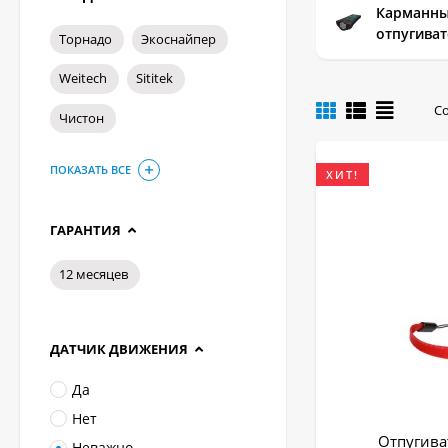
Карманн
отпугиват
Торнадо
Экоснайпер
Weitech
Sititek
С
Чистон
ПОКАЗАТЬ ВСЕ
ХИТ!
ГАРАНТИЯ
12 месяцев
ДАТЧИК ДВИЖЕНИЯ
Да
Нет
Отпугиват
Неважно