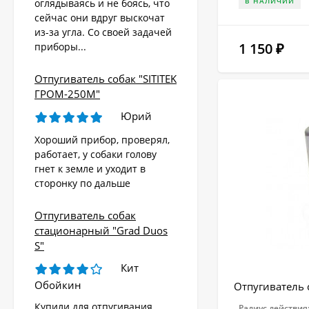
В НАЛИЧИИ
оглядываясь и не боясь, что
сейчас они вдруг выскочат
из-за угла. Со своей задачей
1 150
приборы...
₽
Отпугиватель собак "SITITEK
ГРОМ-250М"
Юрий
Хороший прибор, проверял,
работает, у собаки голову
гнет к земле и уходит в
сторонку по дальше
Отпугиватель собак
стационарный "Grad Duos
S"
Кит
Обойкин
Отпугиватель 
Купили для отпугивания
Радиус действия