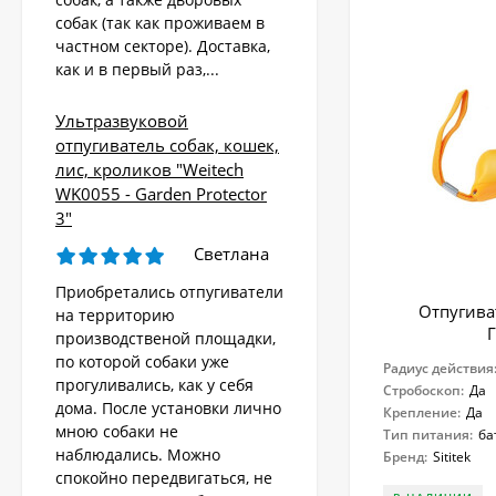
собак (так как проживаем в
частном секторе). Доставка,
как и в первый раз,...
Ультразвуковой
отпугиватель собак, кошек,
лис, кроликов "Weitech
WK0055 - Garden Protector
3"
Светлана
Приобретались отпугиватели
Отпугиват
на территорию
производственой площадки,
по которой собаки уже
Радиус действия
прогуливались, как у себя
Стробоскоп:
Да
дома. После установки лично
Крепление:
Да
мною собаки не
Тип питания:
ба
наблюдались. Можно
Бренд:
Sititek
спокойно передвигаться, не