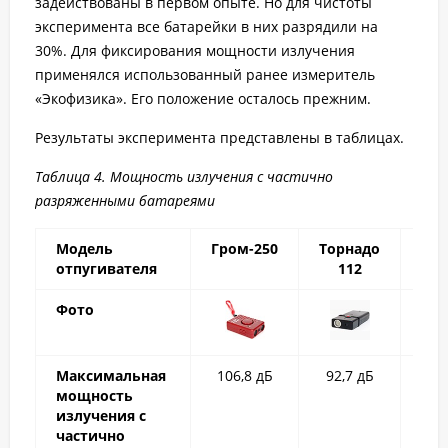
задействованы в первом опыте. Но для чистоты
эксперимента все батарейки в них разрядили на
30%. Для фиксирования мощности излучения
применялся использованный ранее измеритель
«Экофизика». Его положение осталось прежним.
Результаты эксперимента представлены в таблицах.
Таблица 4. Мощность излучения с частично
разряженными батареями
Модель
Гром-250
Торнадо
Соб
отпугивателя
112
В
Фото
Максимальная
106,8 дБ
92,7 дБ
1
мощность
излучения с
частично