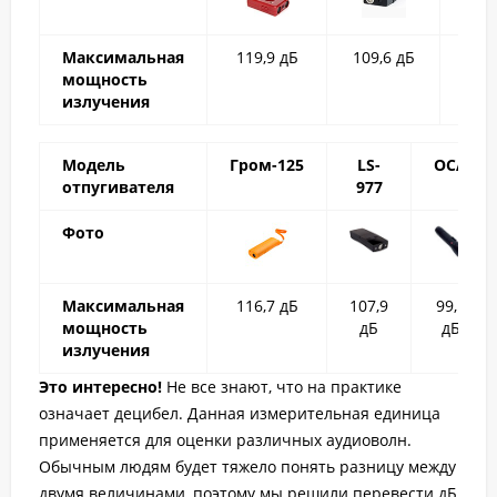
Максимальная
119,9 дБ
109,6 дБ
121
мощность
излучения
Модель
Гром-125
LS-
ОСА
отпугивателя
977
Фото
Максимальная
116,7 дБ
107,9
99,1
мощность
дБ
дБ
излучения
Это интересно!
Не все знают, что на практике
означает децибел. Данная измерительная единица
применяется для оценки различных аудиоволн.
Обычным людям будет тяжело понять разницу между
двумя величинами, поэтому мы решили перевести дБ