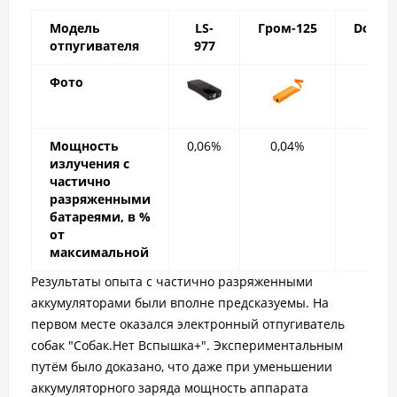
Модель
LS-
Гром-125
DogCh
отпугивателя
977
Фото
Мощность
0,06%
0,04%
0,01
излучения с
частично
разряженными
батареями, в %
от
максимальной
Результаты опыта с частично разряженными
аккумуляторами были вполне предсказуемы. На
первом месте оказался электронный отпугиватель
собак "Собак.Нет Вспышка+". Экспериментальным
путём было доказано, что даже при уменьшении
аккумуляторного заряда мощность аппарата