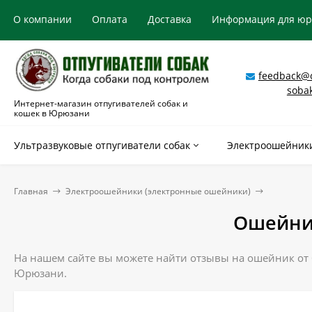
О компании
Оплата
Доставка
Информация для ю
feedback@o
soba
Интернет-магазин отпугивателей собак и
кошек в Юрюзани
Ультразвуковые отпугиватели собак
Электроошейники
Главная
Электроошейники (электронные ошейники)
Ошейник
На нашем сайте вы можете найти отзывы на ошейник от б
Юрюзани.