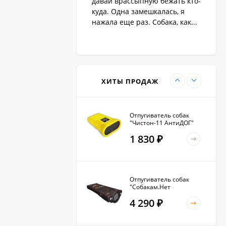
давай врассыпную бежать кто-
1 890
₽
куда. Одна замешкалась, я
нажала еще раз. Собака, как...
Антилай для маленьких
и крупных собак
2 270
₽
ХИТЫ ПРОДАЖ
Отпугиватель собак
"Чистон-11 АнтиДОГ"
1 830
₽
Отпугиватель собак
"Собакам.Нет
Вспышка+"
4 290
₽