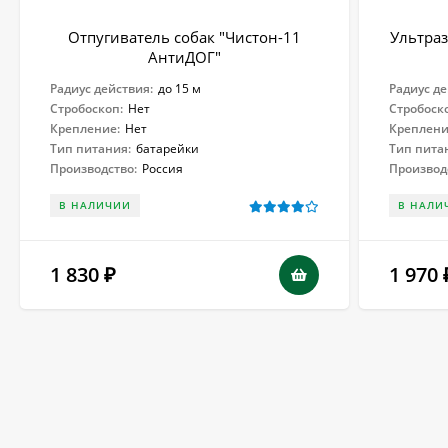
Отпугиватель собак "Чистон-11
Ультраз
АнтиДОГ"
Радиус действия:
до 15 м
Радиус де
Стробоскоп:
Нет
Стробоск
Крепление:
Нет
Креплени
Тип питания:
батарейки
Тип пита
Производство:
Россия
Производ
В НАЛИЧИИ
В НАЛИ
1 830
1 970
₽