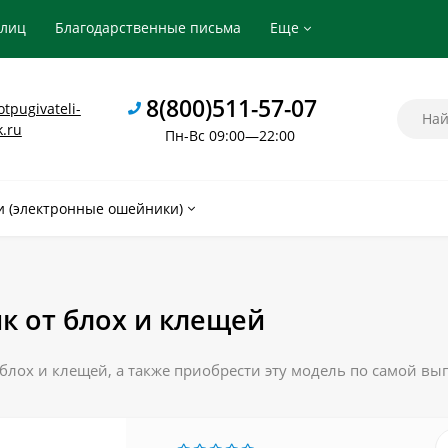
рлиц
Благодарственные письма
Еще
8(800)511-57-07
tpugivateli-
k.ru
Пн-Вс 09:00—22:00
 (электронные ошейники)
 от блох и клещей
лох и клещей, а также приобрести эту модель по самой вы