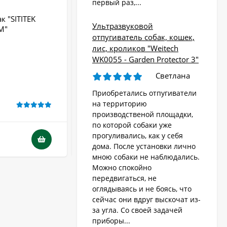
первый раз,...
к "SITITEK
Ультразвуковой отпугиватель собак
Ультразвуковой
М"
"Чистон-13 AntiDogPro"
отпугиватель собак, кошек,
Радиус действия:
до 15 м
лис, кроликов "Weitech
Крепление:
Нет
WK0055 - Garden Protector 3"
Тип питания:
батарейки
Светлана
Производство:
Россия
Бренд:
Чистон
Приобретались отпугиватели
на территорию
В НАЛИЧИИ
производственой площадки,
по которой собаки уже
прогуливались, как у себя
2 000
₽
дома. После установки лично
мною собаки не наблюдались.
Можно спокойно
передвигаться, не
оглядываясь и не боясь, что
сейчас они вдруг выскочат из-
за угла. Со своей задачей
приборы...