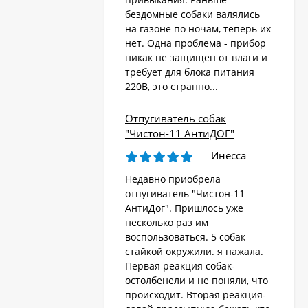
бездомные собаки валялись
на газоне по ночам, теперь их
Стационарный
отпугиватель животных
нет. Одна проблема - прибор
«AR-2403 Solar»
никак не защищен от влаги и
4 570
₽
требует для блока питания
220В, это странно...
Ультразвуковой
Отпугиватель собак
отпугиватель собак,
"Чистон-11 АнтиДОГ"
кошек, лис, кроликов
8 690
"Weitech WK0055 -
₽
Инесса
Garden Protector 3"
Недавно приобрела
отпугиватель "Чистон-11
Электроошейник для
АнтиДог". Пришлось уже
дрессировки собак
несколько раз им
«PET998DB»
3 480
₽
воспользоваться. 5 собак
стайкой окружили. я нажала.
Первая реакция собак-
остолбенели и не поняли, что
Ошейник антилай
происходит. Вторая реакция-