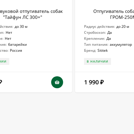
вуковой отпугиватель собак
Отпугиватель соба
"Тайфун ЛС 300+"
ГРОМ-250
йствия:
до 30 м
Радиус действия:
до 20 м
оп:
Нет
Стробоскоп:
Да
е:
Нет
Крепление:
Да
ния:
батарейки
Тип питания:
аккумулятор
ство:
Россия
Бренд:
Sititek
ЧИИ
В НАЛИЧИИ
1 990
₽
₽