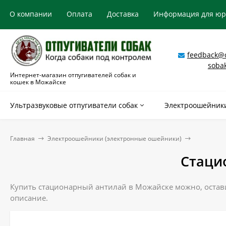
О компании
Оплата
Доставка
Информация для ю
feedback@o
soba
Интернет-магазин отпугивателей собак и
кошек в Можайске
Ультразвуковые отпугиватели собак
Электроошейники
Главная
Электроошейники (электронные ошейники)
Стаци
Купить стационарный антилай в Можайске можно, остави
описание.