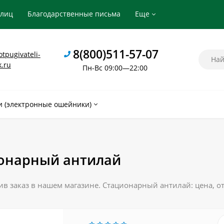
рлиц
Благодарственные письма
Еще
8(800)511-57-07
tpugivateli-
k.ru
Пн-Вс 09:00—22:00
 (электронные ошейники)
онарный антилай
в заказ в нашем магазине. Стационарный антилай: цена, о