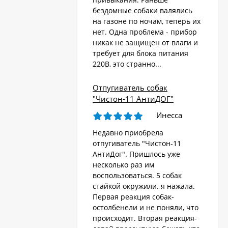
бездомные собаки валялись
на газоне по ночам, теперь их
Стационарный
отпугиватель животных
нет. Одна проблема - прибор
«AR-2403 Solar»
никак не защищен от влаги и
4 570
₽
требует для блока питания
220В, это странно...
Ультразвуковой
Отпугиватель собак
отпугиватель собак,
"Чистон-11 АнтиДОГ"
кошек, лис, кроликов
8 690
"Weitech WK0055 -
₽
Инесса
Garden Protector 3"
Недавно приобрела
отпугиватель "Чистон-11
Электроошейник для
АнтиДог". Пришлось уже
дрессировки собак
несколько раз им
«PET998DB»
3 480
₽
воспользоваться. 5 собак
стайкой окружили. я нажала.
Первая реакция собак-
остолбенели и не поняли, что
Ошейник антилай
происходит. Вторая реакция-