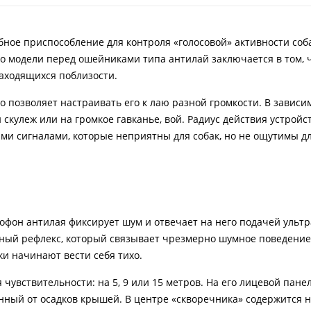
ное приспособление для контроля «голосовой» активности соб
 модели перед ошейниками типа антилай заключается в том, 
 находящихся поблизости.
о позволяет настраивать его к лаю разной громкости. В зависи
скулеж или на громкое гавканье, вой. Радиус действия устройс
ыми сигналами, которые неприятны для собак, но не ощутимы дл
рофон антилая фиксирует шум и отвечает на него подачей ультр
вный рефлекс, который связывает чрезмерно шумное поведение
и начинают вести себя тихо.
чувствительности: на 5, 9 или 15 метров. На его лицевой пане
ный от осадков крышей. В центре «скворечника» содержится 