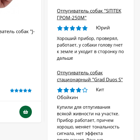
Отпугиватель собак "SITITEK
ГРОМ-250М"
Юрий
атель собак "J-
Отпугиватель собак "Собакам.Нет
Вспышка+"
Хороший прибор, проверял,
работает, у собаки голову гнет
Радиус действия:
до 20 м
к земле и уходит в сторонку по
Стробоскоп:
Да
дальше
Крепление:
Да
Тип питания:
батарейки
Отпугиватель собак
Гарантия:
12 месяцев
стационарный "Grad Duos S"
Кит
В НАЛИЧИИ
Обойкин
Купили для отпугивания
4 290
₽
всякой живности на участке.
Прибор работает, причем
хорошо, меняет тональность
сигнала, нет эффекта
привыкания. Раньше