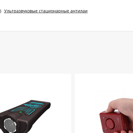
)
Ультразвуковые стационарные антилаи