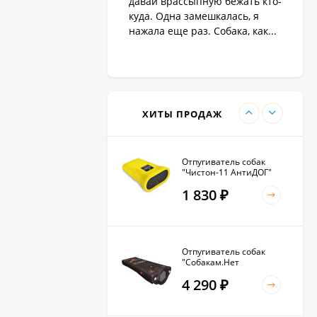
давай врассыпную бежать кто-
1 890
₽
куда. Одна замешкалась, я
нажала еще раз. Собака, как...
Антилай для маленьких
и крупных собак
2 270
₽
ХИТЫ ПРОДАЖ
Отпугиватель собак
"Чистон-11 АнтиДОГ"
1 830
₽
Отпугиватель собак
"Собакам.Нет
Вспышка+"
4 290
₽