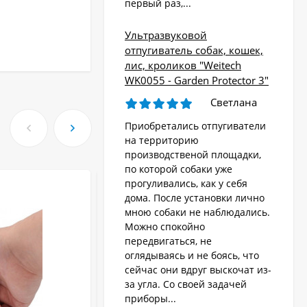
первый раз,...
Ультразвуковой
отпугиватель собак, кошек,
лис, кроликов "Weitech
WK0055 - Garden Protector 3"
Светлана
Приобретались отпугиватели
на территорию
производственой площадки,
по которой собаки уже
прогуливались, как у себя
ХИТ!
дома. После установки лично
мною собаки не наблюдались.
Можно спокойно
передвигаться, не
оглядываясь и не боясь, что
сейчас они вдруг выскочат из-
за угла. Со своей задачей
приборы...