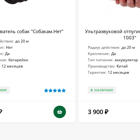
ватель собак "Собакам.Нет"
Ультразвуковой отпугив
1003"
йствия:
до 20 м
оп:
Нет
Радиус действия:
до 20 м
е:
Да
Крепление:
Да
ния:
батарейки
Тип питания:
аккумулятор
:
12 месяцев
Производство:
Китай
Гарантия:
12 месяцев
ЧИИ
В НАЛИЧИИ
3 900
₽
₽