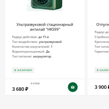
Ультразвуковой стационарный
Отпуги
антилай "HKS99"
Радиус де
Радиус действия:
до 15 м
Стробоск
Тип воздействия:
ультразвуковой
Креплени
Количество излучателей:
1
Тип пита
Водонепроницаемый:
Да
Гарантия
Тип питания:
аккумулятор
В НАЛИЧИИ
В НАЛИ
5 110
₽
3 900
3 680
₽