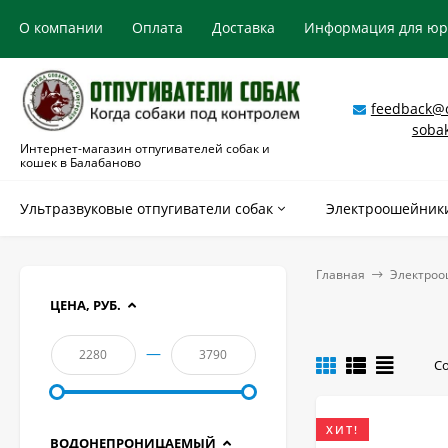
О компании
Оплата
Доставка
Информация для ю
feedback@o
soba
Интернет-магазин отпугивателей собак и
кошек в Балабаново
Ультразвуковые отпугиватели собак
Электроошейники
Главная
Электроо
ЦЕНА, РУБ.
—
С
ХИТ!
ВОДОНЕПРОНИЦАЕМЫЙ