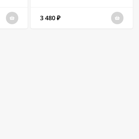
3 480
₽