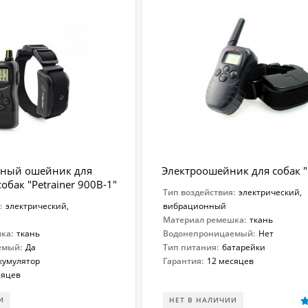
нный ошейник для
Электроошейник для собак 
обак "Petrainer 900B-1"
Тип воздействия:
электрический,
:
электрический,
вибрационный
Материал ремешка:
ткань
ка:
ткань
Водонепроницаемый:
Нет
емый:
Да
Тип питания:
батарейки
кумулятор
Гарантия:
12 месяцев
сяцев
И
НЕТ В НАЛИЧИИ