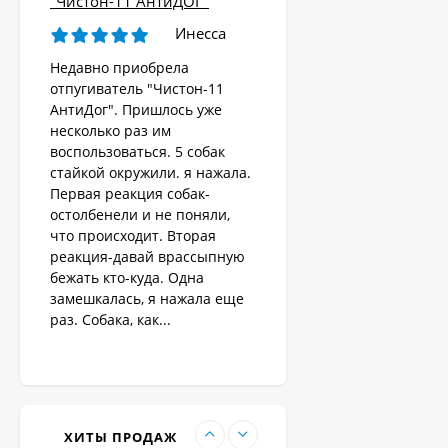
"Чистон-11 АнтиДОГ"
отпугиватель собак,
кошек, лис, кроликов
Инесса
8 690
"Weitech WK0055 -
₽
Garden Protector 3"
Недавно приобрела
отпугиватель "Чистон-11
АнтиДог". Пришлось уже
Электроошейник для
несколько раз им
дрессировки собак
воспользоваться. 5 собак
«PET998DB»
3 480
₽
стайкой окружили. я нажала.
Первая реакция собак-
остолбенели и не поняли,
что происходит. Вторая
Ошейник антилай
реакция-давай врассыпную
бежать кто-куда. Одна
1 890
₽
замешкалась, я нажала еще
раз. Собака, как...
Антилай для
маленьких и крупных
собак
2 270
₽
ХИТЫ ПРОДАЖ