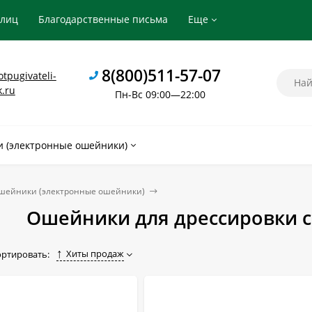
рлиц
Благодарственные письма
Еще
8(800)511-57-07
tpugivateli-
k.ru
Пн-Вс 09:00—22:00
 (электронные ошейники)
шейники (электронные ошейники)
Ошейники для дрессировки с
Хиты продаж
ортировать: