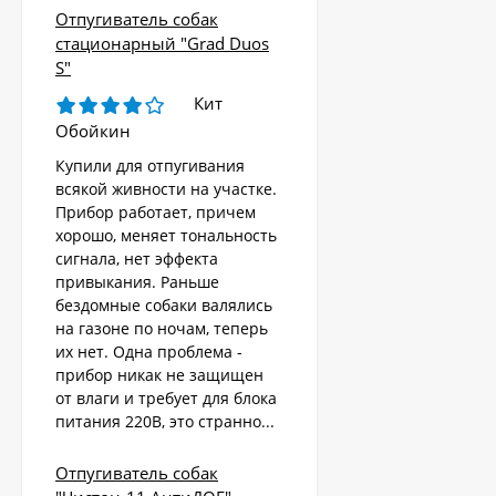
Отпугиватель собак
стационарный "Grad Duos
S"
Кит
Обойкин
Купили для отпугивания
всякой живности на участке.
Прибор работает, причем
хорошо, меняет тональность
сигнала, нет эффекта
привыкания. Раньше
бездомные собаки валялись
на газоне по ночам, теперь
их нет. Одна проблема -
Стационарный
отпугиватель
прибор никак не защищен
животных «AR-2403
от влаги и требует для блока
4 570
Solar»
₽
питания 220В, это странно...
Отпугиватель собак
Ультразвуковой