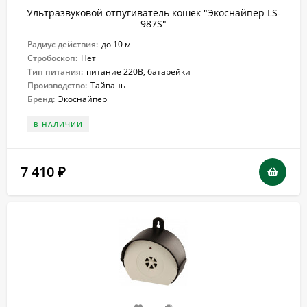
Ультразвуковой отпугиватель кошек "Экоснайпер LS-
987S"
Радиус действия:
до 10 м
Стробоскоп:
Нет
Тип питания:
питание 220В, батарейки
Производство:
Тайвань
Бренд:
Экоснайпер
В НАЛИЧИИ
7 410
₽