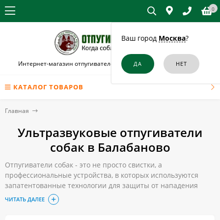
0
Ваш город
Москва
?
Интернет-магазин отпугивателей собак и кошек в Балабаново
КАТАЛОГ ТОВАРОВ
Главная
Ультразвуковые отпугиватели
собак в Балабаново
Отпугиватели собак - это не просто свистки, а
профессиональные устройства, в которых используются
запатентованные технологии для защиты от нападения
бешеных животных. Обычно они применяются для
ЧИТАТЬ ДАЛЕЕ
отпугивания, то также могут использоваться в щадящих
режимах для воспитания и обучения питомцев.