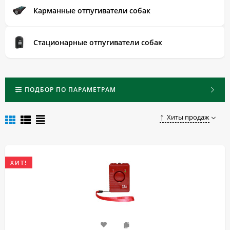
Купить качественный и надежный отпугиватель собак по
Карманные отпугиватели собак
доступной цене в Балабаново можно, оставив заказ на
нашем сайте.
Стационарные отпугиватели собак
ПОДБОР ПО ПАРАМЕТРАМ
Хиты продаж
ХИТ!